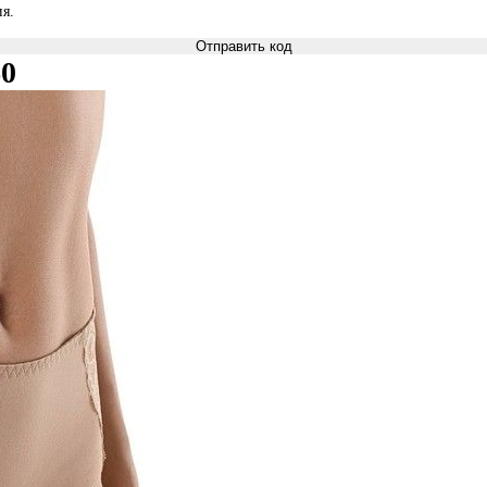
я.
Отправить код
60