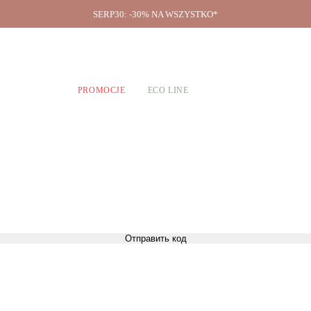
SERP30: -30% NA WSZYSTKO*
O firmie
A CHŁOPCÓW
PROMOCJE
ECO LINE
Отправить код