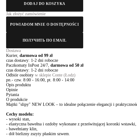
DODAJ DO KOSZYKA
Jak złożyć zamówienie
POWIADOM MNIE O DOSTĘPNOŚCI
ПОЛУЧИТЬ ПО EMAIL
Dostawa
Kurier,
darmowa od 99 zł
czas dostawy: 1-2 dni robocze
Paczkomaty InPost 24/7,
darmowa od 50 zł
czas dostawy: 1-2 dni robocze
Odbiór osobisty
w sklepie Conte (Łodz)
pn.- czw. 8:00 - 16:00, pt. 8:00 - 14:00
Opis produktu
Opinie
Pytania
O produkcie
Majtki "slipy" NEW LOOK – to idealne połączenie elegancji i praktycznoś
Cechy modelu:
- wysoki stan,
- elastyczna bawełna i ozdoby wykonane z prześwitującej koronki wstawki,
- bawełniany klin,
- dół bielizny zszyty płaskim szwem.