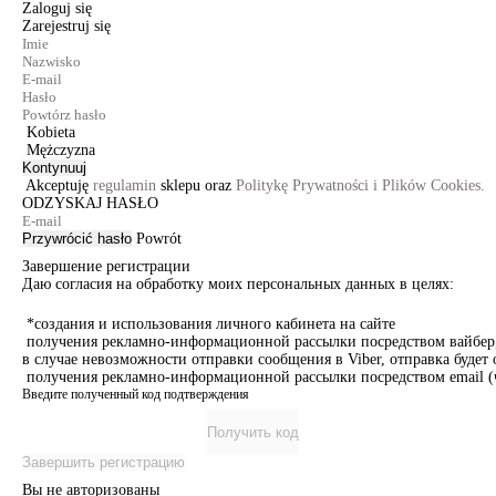
Zaloguj się
Zarejestruj się
Kobieta
Mężczyzna
Kontynuuj
Akceptuję
regulamin
sklepu oraz
Politykę Prywatności i Plików Cookies.
ODZYSKAJ HASŁO
Przywrócić hasło
Powrót
Завершение регистрации
Даю согласия на обработку моих персональных данных в целях:
*создания и использования личного кабинета на сайте
получения рекламно-информационной рассылки посредством вайбер, 
в случае невозможности отправки сообщения в Viber, отправка буде
получения рекламно-информационной рассылки посредством email (ч
Введите полученный код подтверждения
Получить код
Завершить регистрацию
Вы не авторизованы