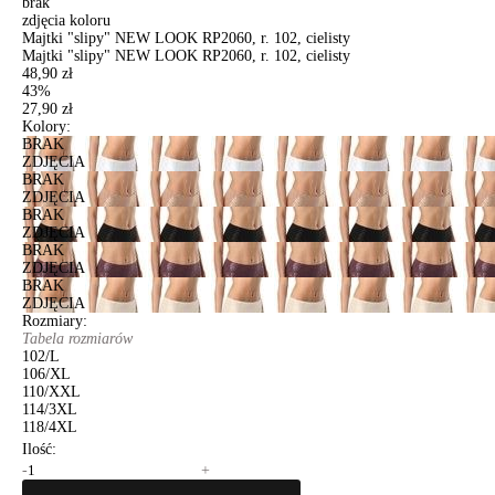
brak
zdjęcia koloru
Majtki "slipy" NEW LOOK RP2060, r. 102, cielisty
Majtki "slipy" NEW LOOK RP2060, r. 102, cielisty
48,90 zł
43%
27,90 zł
Kolory:
BRAK
ZDJĘCIA
BRAK
ZDJĘCIA
BRAK
ZDJĘCIA
BRAK
ZDJĘCIA
BRAK
ZDJĘCIA
Rozmiary:
Tabela rozmiarów
102/L
106/XL
110/XXL
114/3XL
118/4XL
Ilość:
-
+