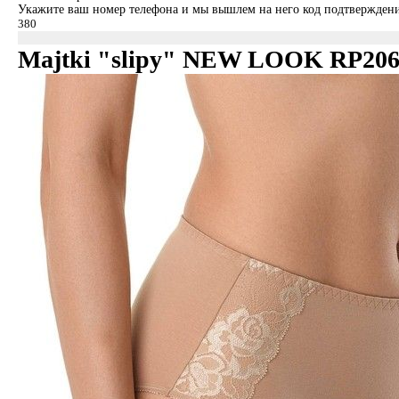
Укажите ваш номер телефона и мы вышлем на него код подтверждени
Majtki "slipy" NEW LOOK RP20