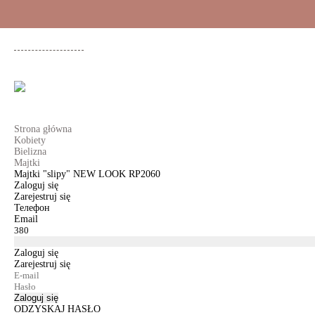
+48 500 503 636
KOBIETY
MĘŻCZYŹNI
DLA DZIEWCZYNEK
DL
Strona główna
Kobiety
Bielizna
Majtki
Majtki "slipy" NEW LOOK RP2060
Zaloguj się
Zarejestruj się
Телефон
Email
Zaloguj się
Zarejestruj się
Zaloguj się
ODZYSKAJ HASŁO