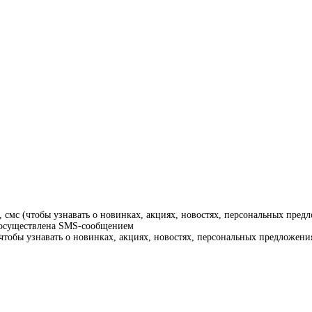
смс (чтобы узнавать о новинках, акциях, новостях, персональных предл
т осуществлена SMS-сообщением
тобы узнавать о новинках, акциях, новостях, персональных предложения