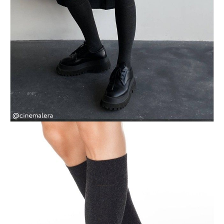
ПОЛУЧИТЬ ПО EMAIL
Dostawa
Kurier,
darmowa od 99 zł
czas dostawy: 1-2 dni robocze
Paczkomaty InPost 24/7,
darmowa od 50 zł
czas dostawy: 1-2 dni robocze
Odbiór osobisty
w sklepie Conte (Łodz)
pn.- czw. 8:00 - 16:00, pt. 8:00 - 14:00
Opis produktu
Opinie
Pytania
O produkcie
Ciepłe podkolanówki z wiskozy z kaszmirem FANTASY rozgrzeją Cię i
zapewnią komfort.
Podkolanówki są miękkie, przyjemne w dotyku, dobrze przylegają do
nogi i nie zsuwają się dzięki szerokiej gumce.
SKU
1001450010010139000
Skład
wiskoza 63%; poliamid 27%; kaszmir 7%; elastan 3%
Udostępnij produkt
Podmiot odpowiedzialny
EuroTrade Tex Sp z o.o.
Św. Teresy 91
91-341, Łódź, Polska