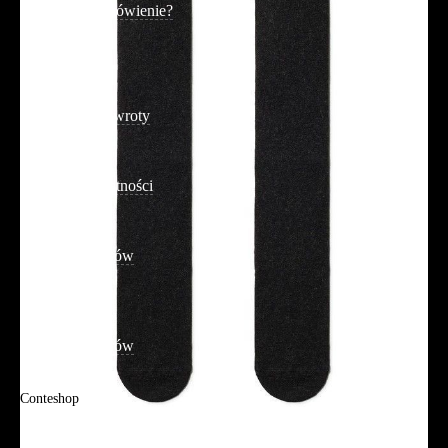
Jak złożyć zamówienie?
Płatność
Dostawa
Reklamacje i zwroty
Regulamin
Polityka prywatności
Promocje
Tabela rozmiarów
FAQ
Promocje
Tabela rozmiarów
FAQ
Conteshop
O firmie