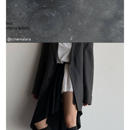
brak
zdjęcia koloru
Podkolanówki damskie CONTE ELEGANT FANTASY, r.36-37, 000
grafit
Podkolanówki damskie CONTE ELEGANT FANTASY, r.36-37, 000
grafit
38,90 zł
Kolory:
BRAK
ZDJĘCIA
Rozmiary:
Tabela rozmiarów
36-37
38-39
Ilość:
-
+
DODAJ DO KOSZYKA
Jak złożyć zamówienie
POWIADOM MNIE O DOSTĘPNOŚCI