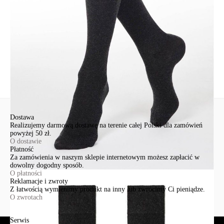
+48 500-503-636
info@conteshop.pl
Ten produkt nie ma pytań Możesz zadać pytanie, klikając przycisk
poniżej
Zadaj pytanie
Nowe pytanie
Wyślij
Dostawa
Realizujemy darmową dostawę na terenie całej Polski dla zamówień
powyżej 50 zł.
O dostawie
Płatność
Za zamówienia w naszym sklepie internetowym możesz zapłacić w
dowolny dogodny sposób.
O płatności
Reklamacje i zwroty
Z łatwością wymienimy produkt na inny lub zwrócimy Ci pieniądze.
O zwrotach
Serwis