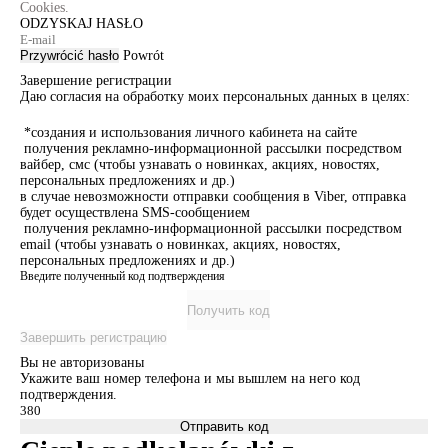
Cookies.
ODZYSKAJ HASŁO
Przywrócić hasło
Powrót
Завершение регистрации
Даю согласия на обработку моих персональных данных в целях:
*создания и использования личного кабинета на сайте
получения рекламно-информационной рассылки посредством
вайбер, смс (чтобы узнавать о новинках, акциях, новостях,
персональных предложениях и др.)
в случае невозможности отправки сообщения в Viber, отправка
будет осуществлена SMS-сообщением
получения рекламно-информационной рассылки посредством
email (чтобы узнавать о новинках, акциях, новостях,
персональных предложениях и др.)
Введите полученный код подтверждения
Получить код
Завершить регистрацию
Вы не авторизованы
Укажите ваш номер телефона и мы вышлем на него код
подтверждения.
Отправить код