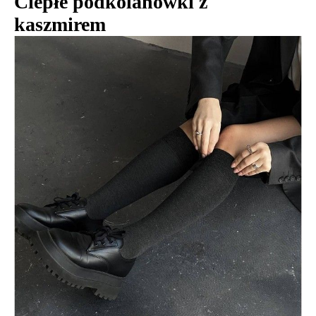
Ciepłe podkolanówki z
kaszmirem