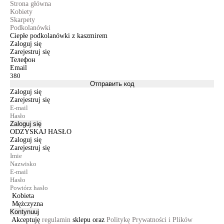
Strona główna
Kobiety
Skarpety
Podkolanówki
Ciepłe podkolanówki z kaszmirem
Zaloguj się
Zarejestruj się
Телефон
Email
Отправить код
Zaloguj się
Zarejestruj się
Zaloguj się
ODZYSKAJ HASŁO
Zaloguj się
Zarejestruj się
Kobieta
Mężczyzna
Kontynuuj
Akceptuję
regulamin
sklepu oraz
Politykę Prywatności i Plików