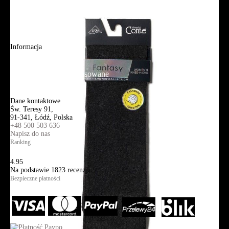
Adres sklepu firmowego
Blog
Aplikacja mobilna
Informacja
Mapa strony
Wyszukiwanie zaawansowane
Kontakt
Dane kontaktowe
Św. Teresy 91,
91-341, Łódź, Polska
+48 500 503 636
Napisz do nas
Ranking
4.95
Na podstawie
1823
recenzji
Bezpieczne płatności