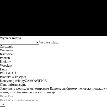
Św. Teresy 91, 91-341, Łódź, Poland, NIP 732-216-37-57, REGON
101144034, Powszechna Kasa Oszczędności Bank Polski SA, ul.
Puławska 15, 02-515 Warszawa: 30102034080000410205628799.
Godziny pracy: 8:00-16:00 od poniedziałku do piątku. Czas realizacji
zamówienia wynosi od 24h do 2 dni roboczych.
© 2026 EuroTrade Tex Sp. z o.o.
Wybierz miasta
Założenia
Warszawa
Katowice
Poznan
Krakow
Wroclaw
Lodz
PODGLĄD
Produkt w koszyku
Kontynuuj zakupy
ZAMÓWIENIE
Okno informacyjne
Заполните форму, и мы отправим Вашему любимому человеку подсказку
о том, что Вам понравился этот товар.