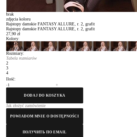
brak
zdjęcia koloru
Rajstopy damskie FANTASY ALLURE, r. 2, grafit
Rajstopy damskie FANTASY ALLURE, r. 2, grafit
27,90 zł
Kolory:
BRAK
ZDJĘCIA
Rozmiary:
Tabela rozmiarów
2
3
4
Ilość:
-
+
DODAJ DO KOSZYKA
Jak złożyć zamówienie
POWIADOM MNIE O DOSTĘPNOŚCI
ПОЛУЧИТЬ ПО EMAIL