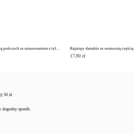
Rajstopy z imitacją pończoch ze sznurowaniem z tyłu POEMA Lycra®
17,90 zł
j 50 zł.
y dogodny sposób.