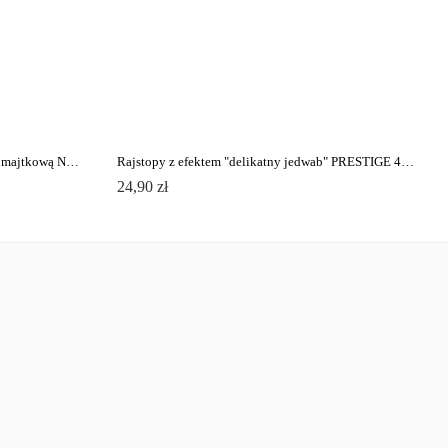
Rajstopy damskie ze wzmocnią częścią majtkową NUANCE 20 Lycra®
Rajstopy z efektem "delikatny jedwab" PRESTIGE 40 Lycra®
24,90 zł