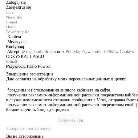
Zaloguj się
Zarejestruj się
Kobieta
Mężczyzna
Kontynuuj
Akceptuję
regulamin
sklepu oraz
Politykę Prywatności i Plików Cookies.
ODZYSKAJ HASŁO
Przywrócić hasło
Powrót
Завершение регистрации
Даю согласия на обработку моих персональных данных в целях:
*создания и использования личного кабинета на сайте
получения рекламно-информационной рассылки посредством вайбер, 
в случае невозможности отправки сообщения в Viber, отправка буде
получения рекламно-информационной рассылки посредством email (ч
Введите полученный код подтверждения
Получить код
Завершить регистрацию
Вы не авторизованы