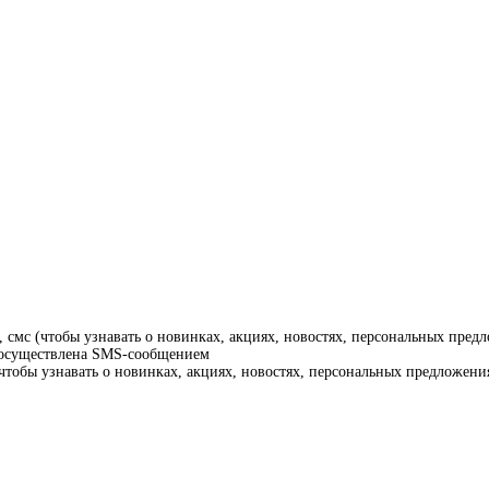
смс (чтобы узнавать о новинках, акциях, новостях, персональных предл
т осуществлена SMS-сообщением
тобы узнавать о новинках, акциях, новостях, персональных предложения