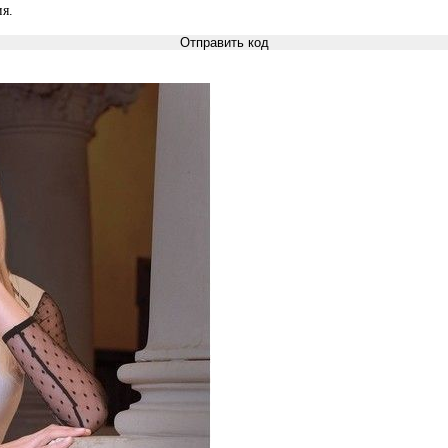
я.
Отправить код