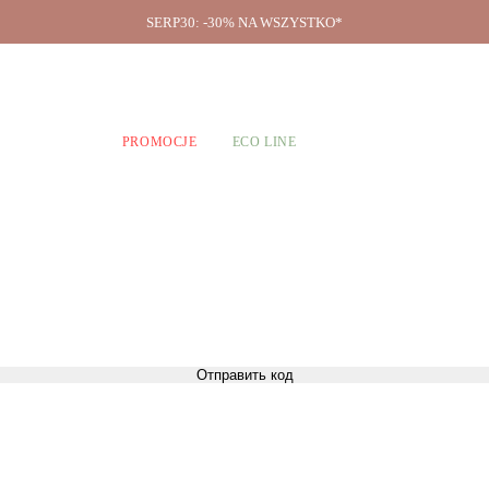
SERP30: -30% NA WSZYSTKO*
O firmie
A CHŁOPCÓW
PROMOCJE
ECO LINE
Отправить код