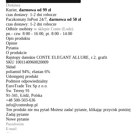
Dostawa
Kurier,
darmowa od 99 zł
czas dostawy: 1-2 dni robocze
Paczkomaty InPost 24/7,
darmowa od 50 zł
czas dostawy: 1-2 dni robocze
Odbiór osobisty
w sklepie Conte (Łodz)
pn.- czw. 8:00 - 16:00, pt. 8:00 - 14:00
Opis produktu
Opinie
Pytania
O produkcie
Rajstopy damskie CONTE ELEGANT ALLURE, r.2, grafit
SKU
1001140960020009
Skład
poliamid 94%; elastan 6%
Udostępnij produkt
Podmiot odpowiedzialny
EuroTrade Tex Sp z o.o.
Św. Teresy 91
91-341, Łódź, Polska
+48 500-503-636
info@conteshop.pl
Ten produkt nie ma pytań Możesz zadać pytanie, klikając przycisk poniżej
Zadaj pytanie
Nowe pytanie