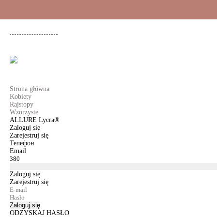
+48 500 503 636
KOBIETY
MĘŻCZYŹNI
DLA DZIEWCZYNEK
DL
Strona główna
Kobiety
Rajstopy
Wzorzyste
ALLURE Lycra®
Zaloguj się
Zarejestruj się
Телефон
Email
Zaloguj się
Zarejestruj się
Zaloguj się
ODZYSKAJ HASŁO