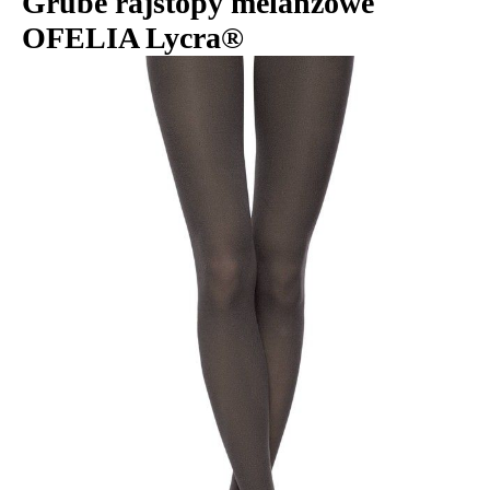
Grube rajstopy melanżowe
OFELIA Lycra®