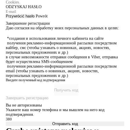
Cookies.
ODZYSKAJ HASŁO
Przywrócić hasło
Powrót
Завершение регистрации
Даю согласия на обработку моих персональных данных в целях:
*создания и использования личного кабинета на сайте
получения рекламно-информационной рассылки посредством
вайбер, смс (чтобы узнавать о новинках, акциях, новостях,
персональных предложениях и др.)
в случае невозможности отправки сообщения в Viber, отправка
будет осуществлена SMS-сообщением
получения рекламно-информационной рассылки посредством
email (чтобы узнавать о новинках, акциях, новостях,
персональных предложениях и др.)
Введите полученный код подтверждения
Получить код
Завершить регистрацию
Вы не авторизованы
Укажите ваш номер телефона и мы вышлем на него код
подтверждения.
Отправить код