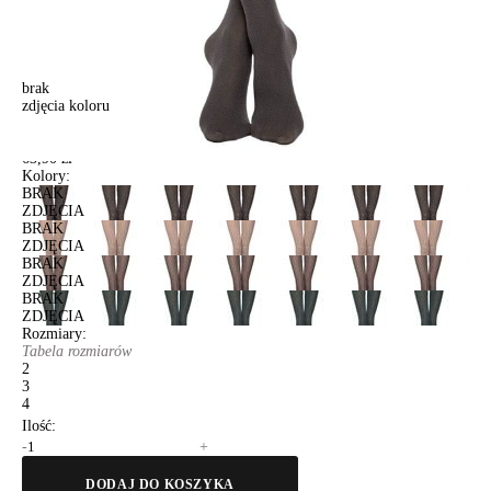
brak
zdjęcia koloru
Rajstopy damskie FANTASY OFELIA, r. 2, grafit
Rajstopy damskie FANTASY OFELIA, r. 2, grafit
63,90 zł
Kolory:
BRAK
ZDJĘCIA
BRAK
ZDJĘCIA
BRAK
ZDJĘCIA
BRAK
ZDJĘCIA
Rozmiary:
Tabela rozmiarów
2
3
4
Ilość:
-
+
DODAJ DO KOSZYKA