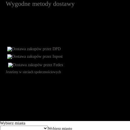
Wygodne metody dostawy
Jesteśmy w sieciach społecznościowych
Św. Teresy 91, 91-341, Łódź, Poland, NIP 732-216-37-57, REGON
101144034, Powszechna Kasa Oszczędności Bank Polski SA, ul.
Puławska 15, 02-515 Warszawa: 30102034080000410205628799.
Godziny pracy: 8:00-16:00 od poniedziałku do piątku. Czas realizacji
zamówienia wynosi od 24h do 2 dni roboczych.
© 2026 EuroTrade Tex Sp. z o.o.
Wybierz miasta