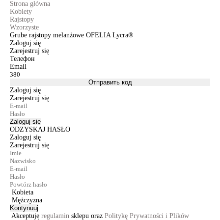
Strona główna
Kobiety
Rajstopy
Wzorzyste
Grube rajstopy melanżowe OFELIA Lycra®
Zaloguj się
Zarejestruj się
Телефон
Email
Отправить код
Zaloguj się
Zarejestruj się
Zaloguj się
ODZYSKAJ HASŁO
Zaloguj się
Zarejestruj się
Kobieta
Mężczyzna
Kontynuuj
Akceptuję
regulamin
sklepu oraz
Politykę Prywatności i Plików