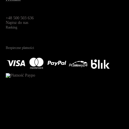
Dane kontaktowe
Św. Teresy 91,
91-341, Łódź, Polska
+48 500 503 636
Napisz do nas
Ranking
4.95
Na podstawie
1825
recenzji
Bezpieczne płatności