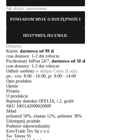
Jak złożyć zamówienie
POWIADOM MNIE O DOSTĘPNOŚCI
ПОЛУЧИТЬ ПО EMAIL
Dostawa
Kurier,
darmowa od 99 zł
czas dostawy: 1-2 dni robocze
Paczkomaty InPost 24/7,
darmowa od 50 zł
czas dostawy: 1-2 dni robocze
Odbiór osobisty
w sklepie Conte (Łodz)
pn.- czw. 8:00 - 16:00, pt. 8:00 - 14:00
Opis produktu
Opinie
Pytania
O produkcie
Rajstopy damskie OFELIA, r.2, grafit
SKU
1001142090020009
Skład
poliamid 50%; elastan 12%; poliester 38%
Udostępnij produkt
Podmiot odpowiedzialny
EuroTrade Tex Sp z o.o.
Św. Teresy 91