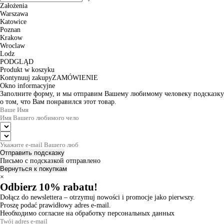
Założenia
Warszawa
Katowice
Poznan
Krakow
Wroclaw
Lodz
PODGLĄD
Produkt w koszyku
Kontynuuj zakupy
ZAMÓWIENIE
Okno informacyjne
Заполните форму, и мы отправим Вашему любимому человеку подсказку
о том, что Вам понравился этот товар.
Отправить подсказку
Письмо с подсказкой отправлено
Вернуться к покупкам
×
Odbierz 10% rabatu!
Dołącz do newslettera – otrzymuj nowości i promocje jako pierwszy.
Proszę podać prawidłowy adres e-mail.
Необходимо согласие на обработку персональных данных