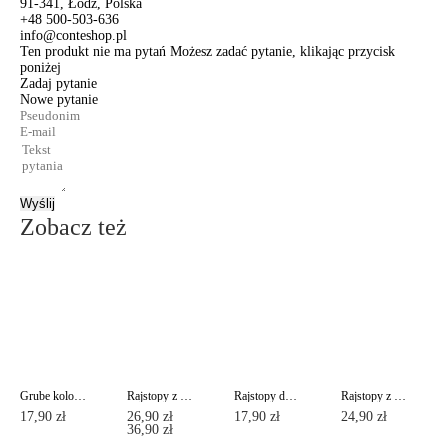
91-341, Łódź, Polska
+48 500-503-636
info@conteshop.pl
Ten produkt nie ma pytań Możesz zadać pytanie, klikając przycisk
poniżej
Zadaj pytanie
Nowe pytanie
Wyślij
Zobacz też
Grube kolorowe rajstopy COLOURS TOP Lycra®
Rajstopy z imitacją pończoch ze sznurowaniem z tyłu POEMA Lycra®
Rajstopy damskie ze wzmocnią częścią majtkową NUANCE 20 Lycra®
Rajstopy z efektem "delikatny jedwab" PRESTIGE 40 Lycra®
17,90 zł
26,90 zł
17,90 zł
24,90 zł
36,90 zł