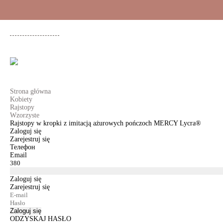
+48 500 503 636
KOBIETY
MĘŻCZYŹNI
DLA DZIEWCZYNEK
DL
Strona główna
Kobiety
Rajstopy
Wzorzyste
Rajstopy w kropki z imitacją ażurowych pończoch MERCY Lycra®
Zaloguj się
Zarejestruj się
Телефон
Email
Zaloguj się
Zarejestruj się
Zaloguj się
ODZYSKAJ HASŁO