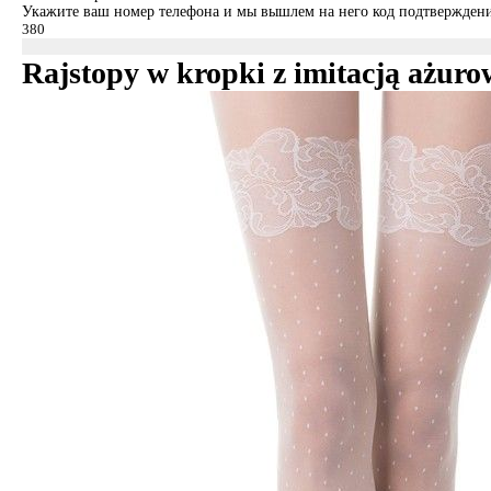
Укажите ваш номер телефона и мы вышлем на него код подтверждени
Rajstopy w kropki z imitacją aż