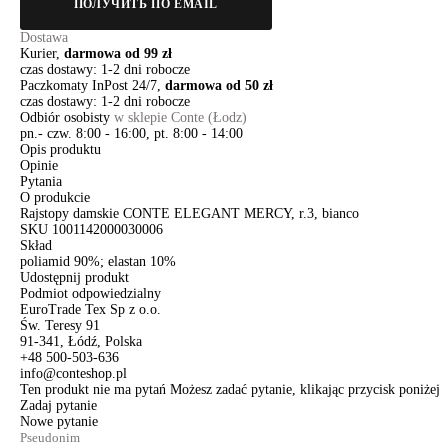
ПОЛУЧИТЬ ПО EMAIL
Dostawa
Kurier,
darmowa od 99 zł
czas dostawy: 1-2 dni robocze
Paczkomaty InPost 24/7,
darmowa od 50 zł
czas dostawy: 1-2 dni robocze
Odbiór osobisty
w sklepie Conte (Łodz)
pn.- czw. 8:00 - 16:00, pt. 8:00 - 14:00
Opis produktu
Opinie
Pytania
O produkcie
Rajstopy damskie CONTE ELEGANT MERCY, r.3, bianco
SKU
1001142000030006
Skład
poliamid 90%; elastan 10%
Udostępnij produkt
Podmiot odpowiedzialny
EuroTrade Tex Sp z o.o.
Św. Teresy 91
91-341, Łódź, Polska
+48 500-503-636
info@conteshop.pl
Ten produkt nie ma pytań Możesz zadać pytanie, klikając przycisk poniżej
Zadaj pytanie
Nowe pytanie