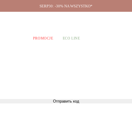
SERP30: -30% NA WSZYSTKO*
O firmie
A CHŁOPCÓW
PROMOCJE
ECO LINE
Отправить код