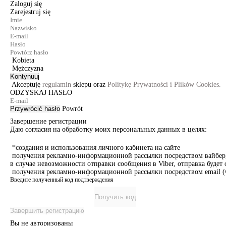
Zaloguj się
Zarejestruj się
Kobieta
Mężczyzna
Kontynuuj
Akceptuję
regulamin
sklepu oraz
Politykę Prywatności i Plików Cookies.
ODZYSKAJ HASŁO
Przywrócić hasło
Powrót
Завершение регистрации
Даю согласия на обработку моих персональных данных в целях:
*создания и использования личного кабинета на сайте
получения рекламно-информационной рассылки посредством вайбер, 
в случае невозможности отправки сообщения в Viber, отправка буде
получения рекламно-информационной рассылки посредством email (ч
Введите полученный код подтверждения
Получить код
Завершить регистрацию
Вы не авторизованы