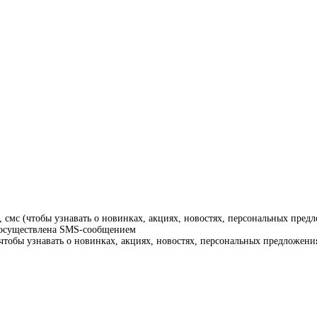
смс (чтобы узнавать о новинках, акциях, новостях, персональных предл
т осуществлена SMS-сообщением
тобы узнавать о новинках, акциях, новостях, персональных предложения