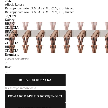
brak
zdjęcia koloru
Rajstopy damskie FANTASY MERCY, r. 3, bianco
Rajstopy damskie FANTASY MERCY, r. 3, bianco
32,90 zł
Kolory:
BRAK
ZDJĘCIA
BRAK
ZDJĘCIA
BRAK
ZDJĘCIA
BRAK
ZDJĘCIA
Rozmiary:
Tabela rozmiarów
3
Ilość:
-
+
DODAJ DO KOSZYKA
Jak złożyć zamówienie
POWIADOM MNIE O DOSTĘPNOŚCI