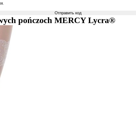
я.
Отправить код
urowych pończoch MERCY Lycra®