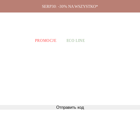
SERP30: -30% NA WSZYSTKO*
O firmie
A CHŁOPCÓW
PROMOCJE
ECO LINE
Отправить код