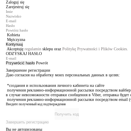
Zaloguj się
Zarejestruj się
Kobieta
Mężczyzna
Kontynuuj
Akceptuję
regulamin
sklepu oraz
Politykę Prywatności i Plików Cookies.
ODZYSKAJ HASŁO
Przywrócić hasło
Powrót
Завершение регистрации
Даю согласия на обработку моих персональных данных в целях:
*создания и использования личного кабинета на сайте
получения рекламно-информационной рассылки посредством вайбер, 
в случае невозможности отправки сообщения в Viber, отправка буде
получения рекламно-информационной рассылки посредством email (ч
Введите полученный код подтверждения
Получить код
Завершить регистрацию
Вы не авторизованы