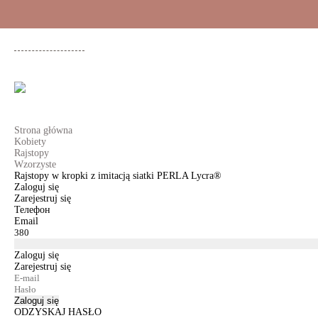
+48 500 503 636
KOBIETY
MĘŻCZYŹNI
DLA DZIEWCZYNEK
DL
Strona główna
Kobiety
Rajstopy
Wzorzyste
Rajstopy w kropki z imitacją siatki PERLA Lycra®
Zaloguj się
Zarejestruj się
Телефон
Email
Zaloguj się
Zarejestruj się
Zaloguj się
ODZYSKAJ HASŁO