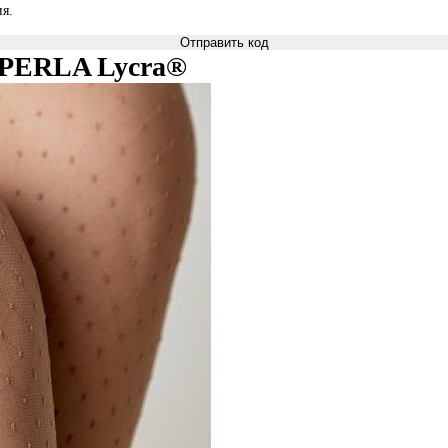
я.
Отправить код
ki PERLA Lycra®