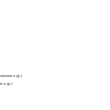
ожениях и др.)
х и др.)