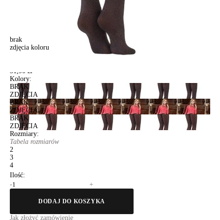
brak
zdjęcia koloru
Rajstopy damskie FANTASY VINTAGE, r. 2, grafit
Rajstopy damskie FANTASY VINTAGE, r. 2, grafit
31,90 zł
Kolory:
BRAK
ZDJĘCIA
BRAK
ZDJĘCIA
BRAK
ZDJĘCIA
Rozmiary:
Tabela rozmiarów
2
3
4
Ilość:
-
+
DODAJ DO KOSZYKA
Jak złożyć zamówienie