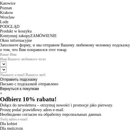
Katowice
Poznan
Krakow
Wroclaw
Lodz
PODGLĄD
Produkt w koszyku
Kontynuuj zakupy
ZAMÓWIENIE
Okno informacyjne
Заполните форму, и мы отправим Вашему любимому человеку подсказку
о том, что Вам понравился этот товар.
Отправить подсказку
Письмо с подсказкой отправлено
Вернуться к покупкам
×
Odbierz 10% rabatu!
Dołącz do newslettera – otrzymuj nowości i promocje jako pierwszy.
Proszę podać prawidłowy adres e-mail.
Необходимо согласие на обработку персональных данных
Dla kobiet
Dla mężczyzn