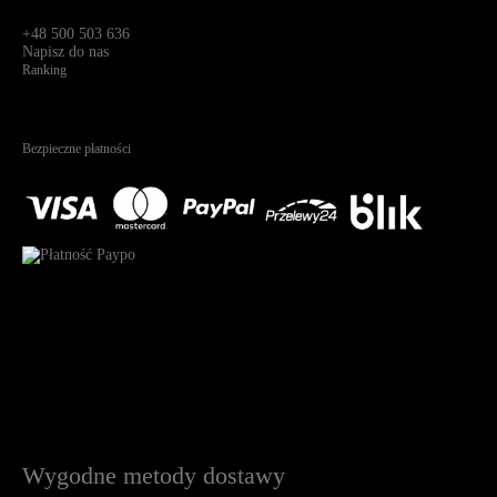
91-341, Łódź, Polska
+48 500 503 636
Napisz do nas
Ranking
4.95
Na podstawie
1825
recenzji
Bezpieczne płatności
Wygodne metody dostawy