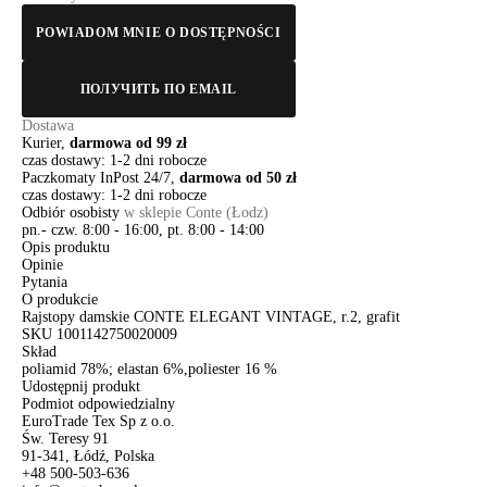
POWIADOM MNIE O DOSTĘPNOŚCI
ПОЛУЧИТЬ ПО EMAIL
Dostawa
Kurier,
darmowa od 99 zł
czas dostawy: 1-2 dni robocze
Paczkomaty InPost 24/7,
darmowa od 50 zł
czas dostawy: 1-2 dni robocze
Odbiór osobisty
w sklepie Conte (Łodz)
pn.- czw. 8:00 - 16:00, pt. 8:00 - 14:00
Opis produktu
Opinie
Pytania
O produkcie
Rajstopy damskie CONTE ELEGANT VINTAGE, r.2, grafit
SKU
1001142750020009
Skład
poliamid 78%; elastan 6%,poliester 16 %
Udostępnij produkt
Podmiot odpowiedzialny
EuroTrade Tex Sp z o.o.
Św. Teresy 91
91-341, Łódź, Polska
+48 500-503-636