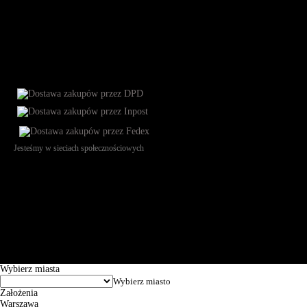
Jesteśmy w sieciach społecznościowych
Św. Teresy 91, 91-341, Łódź, Poland, NIP 732-216-37-57, REGON
101144034, Powszechna Kasa Oszczędności Bank Polski SA, ul.
Puławska 15, 02-515 Warszawa: 30102034080000410205628799.
Godziny pracy: 8:00-16:00 od poniedziałku do piątku. Czas realizacji
zamówienia wynosi od 24h do 2 dni roboczych.
© 2026 EuroTrade Tex Sp. z o.o.
Wybierz miasta
Założenia
Warszawa