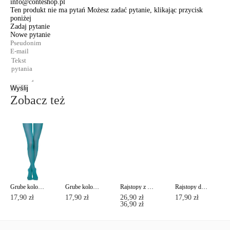
info@conteshop.pl
Ten produkt nie ma pytań Możesz zadać pytanie, klikając przycisk
poniżej
Zadaj pytanie
Nowe pytanie
Wyślij
Zobacz też
Grube kolorowe rajstopy COLOURS TOP Lycra®
Grube kolorowe rajstopy COLOURS TOP Lycra®
Rajstopy z imitacją pończoch ze sznurowaniem z tyłu POEMA Lycra®
Rajstopy damskie ze wzmocnią częścią majtkową NUANCE 20 Lycra®
17,90 zł
17,90 zł
26,90 zł
17,90 zł
36,90 zł