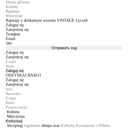
Strona główna
Kobiety
Rajstopy
Wzorzyste
Rajstopy z delikatnym wzorem VINTAGE Lycra®
Zaloguj się
Zarejestruj się
Телефон
Email
Отправить код
Zaloguj się
Zarejestruj się
Zaloguj się
ODZYSKAJ HASŁO
Zaloguj się
Zarejestruj się
Kobieta
Mężczyzna
Kontynuuj
Akceptuję
regulamin
sklepu oraz
Politykę Prywatności i Plików