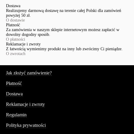
Dostawa
Realizujemy darmową dostawę na terenie całej Polski dla zamówień
powyżej 50 zł.
O dostawie
Płatność
Za zamówienia w naszym sklepie internetowym możesz zapłacić w
dowolny dogodny sposób.
O płatności
Reklamacje i zwroty
Z łatwością wymienimy produkt na inny lub zwrócimy Ci pieniądze.
O zwrotach
Serwis
Jak złożyć zamówienie?
Płatność
Dostawa
Reklamacje i zwroty
Regulamin
Polityka prywatności