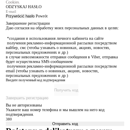
Cookies.
ODZYSKAJ HASŁO
Przywrócić hasło
Powrót
Завершение регистрации
Даю согласия на обработку моих персональных данных в целях:
*создания и использования личного кабинета на сайте
получения рекламно-информационной рассылки посредством
вайбер, смс (чтобы узнавать о новинках, акциях, новостях,
персональных предложениях и др.)
в случае невозможности отправки сообщения в Viber, отправка
будет осуществлена SMS-сообщением
получения рекламно-информационной рассылки посредством
email (чтобы узнавать о новинках, акциях, новостях,
персональных предложениях и др.)
Введите полученный код подтверждения
Получить код
Завершить регистрацию
Вы не авторизованы
Укажите ваш номер телефона и мы вышлем на него код
подтверждения.
Отправить код