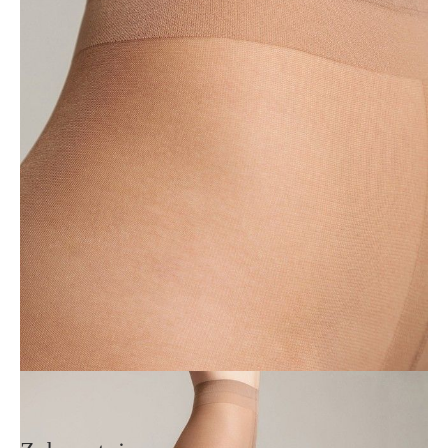
• bawełniany klin,
• bez wzmocnień na palcach,
• płaski szew,
• bez zaznaczonej strefy majtkowej,
• kompaktowe opakowanie SMART,
• łatwe do zabrania ze sobą,
• idealny do ubioru w biurze.
SKU
1001140870020002
Skład
poliamid 83%; elastan 17%
Udostępnij produkt
Podmiot odpowiedzialny
EuroTrade Tex Sp z o.o.
Św. Teresy 91
91-341, Łódź, Polska
+48 500-503-636
info@conteshop.pl
Ten produkt nie ma pytań Możesz zadać pytanie, klikając przycisk
poniżej
Zadaj pytanie
Nowe pytanie
Wyślij