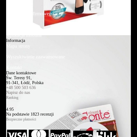
O firmie
Adres sklepu firmowego
Blog
Aplikacja mobilna
Informacja
Mapa strony
Wyszukiwanie zaawansowane
Kontakt
Dane kontaktowe
Św. Teresy 91,
91-341, Łódź, Polska
+48 500 503 636
Napisz do nas
Ranking
4.95
Na podstawie
1823
recenzji
Bezpieczne płatności