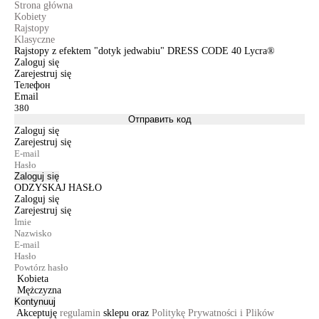
Strona główna
Kobiety
Rajstopy
Klasyczne
Rajstopy z efektem "dotyk jedwabiu" DRESS CODE 40 Lycra®
Zaloguj się
Zarejestruj się
Телефон
Email
Отправить код
Zaloguj się
Zarejestruj się
Zaloguj się
ODZYSKAJ HASŁO
Zaloguj się
Zarejestruj się
Kobieta
Mężczyzna
Kontynuuj
Akceptuję
regulamin
sklepu oraz
Politykę Prywatności i Plików