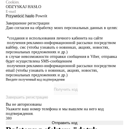
Cookies.
ODZYSKAJ HASŁO
Przywrócić hasło
Powrót
Завершение регистрации
Даю согласия на обработку моих персональных данных в целях:
*создания и использования личного кабинета на сайте
получения рекламно-информационной рассылки посредством
вайбер, смс (чтобы узнавать о новинках, акциях, новостях,
персональных предложениях и др.)
в случае невозможности отправки сообщения в Viber, отправка
будет осуществлена SMS-сообщением
получения рекламно-информационной рассылки посредством
email (чтобы узнавать о новинках, акциях, новостях,
персональных предложениях и др.)
Введите полученный код подтверждения
Получить код
Завершить регистрацию
Вы не авторизованы
Укажите ваш номер телефона и мы вышлем на него код
подтверждения.
Отправить код