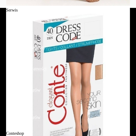
Serwis
Jak złożyć zamówienie?
Płatność
Dostawa
Reklamacje i zwroty
Regulamin
Polityka prywatności
Promocje
Tabela rozmiarów
FAQ
Promocje
Tabela rozmiarów
FAQ
Conteshop