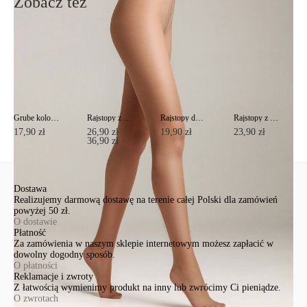
Zobacz też
Grube kolorowe rajstopy COLOURS TOP Lycra®
Rajstopy z imitacją pończoch ze sznurowaniem z tyłu POEMA Lycra®
Rajstopy damskie ze wzmocnią częścią majtkową NUANCE 40 Lycra®
Rajstopy z regulowanym stanem TOP 40
17,90 zł
26,90 zł
19,90 zł
23,90 zł
36,90 zł
Dostawa
Realizujemy darmową dostawę na terenie całej Polski dla zamówień
powyżej 50 zł.
O dostawie
Płatność
Za zamówienia w naszym sklepie internetowym możesz zapłacić w
dowolny dogodny sposób.
O płatności
Reklamacje i zwroty
Z łatwością wymienimy produkt na inny lub zwrócimy Ci pieniądze.
O zwrotach