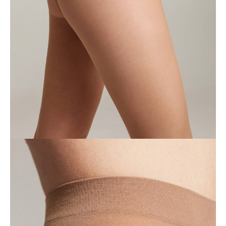
Jak złożyć zamówienie
POWIADOM MNIE O DOSTĘPNOŚCI
ПОЛУЧИТЬ ПО EMAIL
Dostawa
Kurier,
darmowa od 99 zł
czas dostawy: 1-2 dni robocze
Paczkomaty InPost 24/7,
darmowa od 50 zł
czas dostawy: 1-2 dni robocze
Odbiór osobisty
w sklepie Conte (Łodz)
pn.- czw. 8:00 - 16:00, pt. 8:00 - 14:00
Opis produktu
Opinie
Pytania
O produkcie
Elastyczne rajstopy DRESS CODE z efektem ”Twoja druga skóra”
doskonale dopasowują się i
maskują drobne niedoskonałości skóry,
pozostając jednocześnie niewidoczne na nogach.
Rajstopy łatwo zabrać ze sobą:
kompaktowe opakowanie SMART
zmieści się nawet w małej damskiej torebce.
Cechy modelu:
• efekt „Twojej drugiej skóry”,