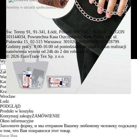
Jesteśmy w sieciach społecznościowych
Św. Teresy 91, 91-341, Łódź, Poland, NIP 732-216-37-57, REGON
101144034, Powszechna Kasa Oszczędności Bank Polski SA, ul.
Puławska 15, 02-515 Warszawa: 30102034080000410205628799.
Godziny pracy: 8:00-16:00 od poniedziałku do piątku. Czas realizacji
zamówienia wynosi od 24h do 2 dni roboczych.
© 2026 EuroTrade Tex Sp. z o.o.
Wybierz miasta
Założenia
Warszawa
Katowice
Poznan
Krakow
Wroclaw
Lodz
PODGLĄD
Produkt w koszyku
Kontynuuj zakupy
ZAMÓWIENIE
Okno informacyjne
Заполните форму, и мы отправим Вашему любимому человеку подсказку
о том, что Вам понравился этот товар.