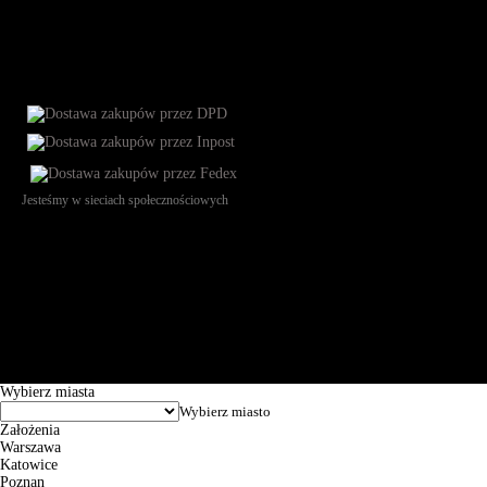
Jesteśmy w sieciach społecznościowych
Św. Teresy 91, 91-341, Łódź, Poland, NIP 732-216-37-57, REGON
101144034, Powszechna Kasa Oszczędności Bank Polski SA, ul.
Puławska 15, 02-515 Warszawa: 30102034080000410205628799.
Godziny pracy: 8:00-16:00 od poniedziałku do piątku. Czas realizacji
zamówienia wynosi od 24h do 2 dni roboczych.
© 2026 EuroTrade Tex Sp. z o.o.
Wybierz miasta
Założenia
Warszawa
Katowice
Poznan