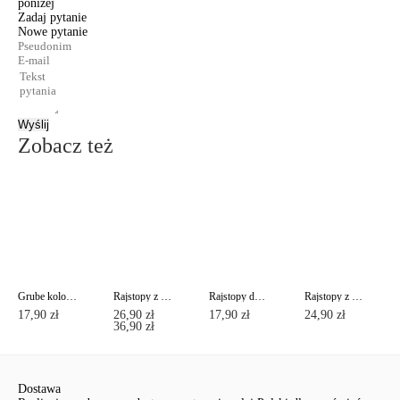
poniżej
Zadaj pytanie
Nowe pytanie
Wyślij
Zobacz też
Grube kolorowe rajstopy COLOURS TOP Lycra®
Rajstopy z imitacją pończoch ze sznurowaniem z tyłu POEMA Lycra®
Rajstopy damskie ze wzmocnią częścią majtkową NUANCE 20 Lycra®
Rajstopy z efektem "delikatny jedwab" PRESTIGE 40 Lycra®
17,90 zł
26,90 zł
17,90 zł
24,90 zł
36,90 zł
Dostawa