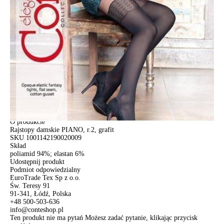
ПОЛУЧИТЬ ПО EMAIL
Dostawa
Kurier,
darmowa od 99 zł
czas dostawy: 1-2 dni robocze
Paczkomaty InPost 24/7,
darmowa od 50 zł
czas dostawy: 1-2 dni robocze
Odbiór osobisty
w sklepie Conte (Łodz)
pn.- czw. 8:00 - 16:00, pt. 8:00 - 14:00
Opis produktu
Opinie
Pytania
O produkcie
Rajstopy damskie PIANO, r.2, grafit
SKU
1001142190020009
Skład
poliamid 94%; elastan 6%
Udostępnij produkt
Podmiot odpowiedzialny
EuroTrade Tex Sp z o.o.
Św. Teresy 91
91-341, Łódź, Polska
+48 500-503-636
info@conteshop.pl
Ten produkt nie ma pytań Możesz zadać pytanie, klikając przycisk