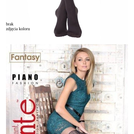
brak
zdjęcia koloru
Rajstopy damskie FANTASY PIANO, r. 2, grafit
Rajstopy damskie FANTASY PIANO, r. 2, grafit
40,90 zł
Kolory:
BRAK
ZDJĘCIA
BRAK
ZDJĘCIA
Rozmiary:
Tabela rozmiarów
2
3
4
Ilość:
-
+
DODAJ DO KOSZYKA
Jak złożyć zamówienie
POWIADOM MNIE O DOSTĘPNOŚCI