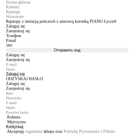
Strona główna
Kobiety
Rajstopy
Wzorzyste
Rajstopy z imitacją pończoch z ażurową koronką PIANO Lycra®
Zaloguj się
Zarejestruj się
Телефон
Email
Отправить код
Zaloguj się
Zarejestruj się
Zaloguj się
ODZYSKAJ HASŁO
Zaloguj się
Zarejestruj się
Kobieta
Mężczyzna
Kontynuuj
Akceptuję
regulamin
sklepu oraz
Politykę Prywatności i Plików