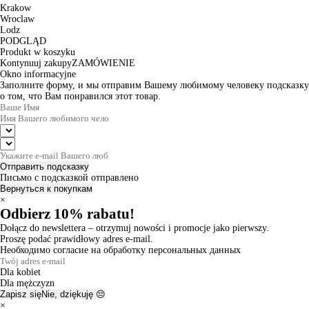
Krakow
Wroclaw
Lodz
PODGLĄD
Produkt w koszyku
Kontynuuj zakupy
ZAMÓWIENIE
Okno informacyjne
Заполните форму, и мы отправим Вашему любимому человеку подсказку
о том, что Вам понравился этот товар.
Отправить подсказку
Письмо с подсказкой отправлено
Вернуться к покупкам
×
Odbierz 10% rabatu!
Dołącz do newslettera – otrzymuj nowości i promocje jako pierwszy.
Proszę podać prawidłowy adres e-mail.
Необходимо согласие на обработку персональных данных
Dla kobiet
Dla mężczyzn
Zapisz się
Nie, dziękuję 😔
×