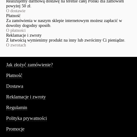
Realizujemy darmową dostawę na terenie całej Polski dla zamówień
powyżej 50 zł.
O dostawie
Płatność
Za zamówienia w naszym sklepie internetowym możesz zapłacić w
dowolny dogodny sposób.
O płatności
Reklamacje i zwroty
Z łatwością wymienimy produkt na inny lub zwrócimy Ci pieniądze.
O zwrotach
Serwis
Jak złożyć zamówienie?
Płatność
Dostawa
Reklamacje i zwroty
Regulamin
Polityka prywatności
Promocje