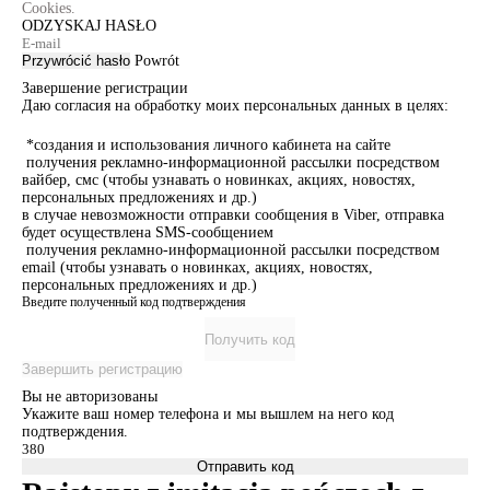
Cookies.
ODZYSKAJ HASŁO
Przywrócić hasło
Powrót
Завершение регистрации
Даю согласия на обработку моих персональных данных в целях:
*создания и использования личного кабинета на сайте
получения рекламно-информационной рассылки посредством
вайбер, смс (чтобы узнавать о новинках, акциях, новостях,
персональных предложениях и др.)
в случае невозможности отправки сообщения в Viber, отправка
будет осуществлена SMS-сообщением
получения рекламно-информационной рассылки посредством
email (чтобы узнавать о новинках, акциях, новостях,
персональных предложениях и др.)
Введите полученный код подтверждения
Получить код
Завершить регистрацию
Вы не авторизованы
Укажите ваш номер телефона и мы вышлем на него код
подтверждения.
Отправить код