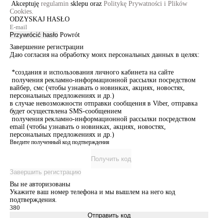
Akceptuję
regulamin
sklepu oraz
Politykę Prywatności i Plików
Cookies.
ODZYSKAJ HASŁO
Przywrócić hasło
Powrót
Завершение регистрации
Даю согласия на обработку моих персональных данных в целях:
*создания и использования личного кабинета на сайте
получения рекламно-информационной рассылки посредством
вайбер, смс (чтобы узнавать о новинках, акциях, новостях,
персональных предложениях и др.)
в случае невозможности отправки сообщения в Viber, отправка
будет осуществлена SMS-сообщением
получения рекламно-информационной рассылки посредством
email (чтобы узнавать о новинках, акциях, новостях,
персональных предложениях и др.)
Введите полученный код подтверждения
Получить код
Завершить регистрацию
Вы не авторизованы
Укажите ваш номер телефона и мы вышлем на него код
подтверждения.
Отправить код