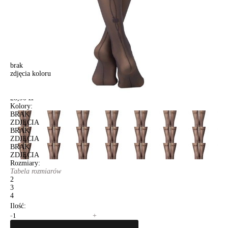
brak
zdjęcia koloru
Rajstopy damskie FANTASY MISTERY, r. 2, grafit
Rajstopy damskie FANTASY MISTERY, r. 2, grafit
28,90 zł
Kolory:
BRAK
ZDJĘCIA
BRAK
ZDJĘCIA
BRAK
ZDJĘCIA
Rozmiary:
Tabela rozmiarów
2
3
4
Ilość:
-
+