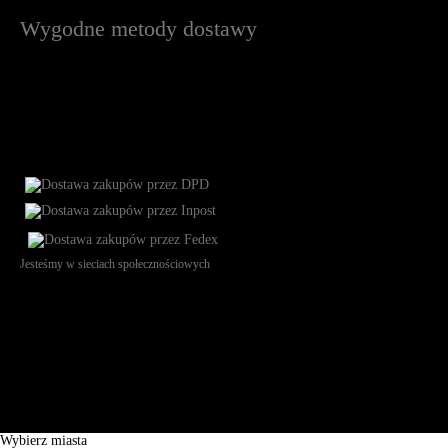
Wygodne metody dostawy
Jesteśmy w sieciach społecznościowych
Św. Teresy 91, 91-341, Łódź, Poland, NIP 732-216-37-57, REGON
101144034, Powszechna Kasa Oszczędności Bank Polski SA, ul.
Puławska 15, 02-515 Warszawa: 30102034080000410205628799.
Godziny pracy: 8:00-16:00 od poniedziałku do piątku. Czas realizacji
zamówienia wynosi od 24h do 2 dni roboczych.
© 2026 EuroTrade Tex Sp. z o.o.
Wybierz miasta