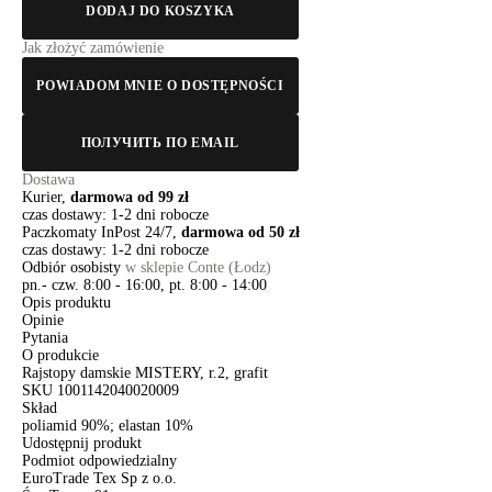
DODAJ DO KOSZYKA
Jak złożyć zamówienie
POWIADOM MNIE O DOSTĘPNOŚCI
ПОЛУЧИТЬ ПО EMAIL
Dostawa
Kurier,
darmowa od 99 zł
czas dostawy: 1-2 dni robocze
Paczkomaty InPost 24/7,
darmowa od 50 zł
czas dostawy: 1-2 dni robocze
Odbiór osobisty
w sklepie Conte (Łodz)
pn.- czw. 8:00 - 16:00, pt. 8:00 - 14:00
Opis produktu
Opinie
Pytania
O produkcie
Rajstopy damskie MISTERY, r.2, grafit
SKU
1001142040020009
Skład
poliamid 90%; elastan 10%
Udostępnij produkt
Podmiot odpowiedzialny
EuroTrade Tex Sp z o.o.