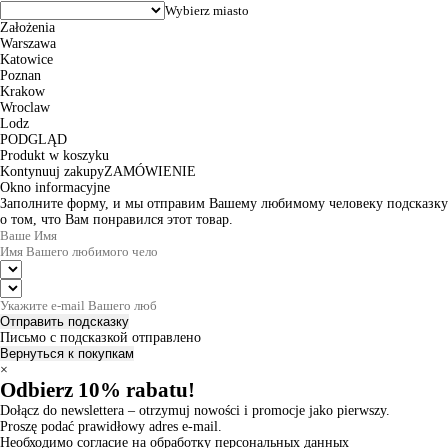
Założenia
Warszawa
Katowice
Poznan
Krakow
Wroclaw
Lodz
PODGLĄD
Produkt w koszyku
Kontynuuj zakupy
ZAMÓWIENIE
Okno informacyjne
Заполните форму, и мы отправим Вашему любимому человеку подсказку
о том, что Вам понравился этот товар.
Отправить подсказку
Письмо с подсказкой отправлено
Вернуться к покупкам
×
Odbierz 10% rabatu!
Dołącz do newslettera – otrzymuj nowości i promocje jako pierwszy.
Proszę podać prawidłowy adres e-mail.
Необходимо согласие на обработку персональных данных