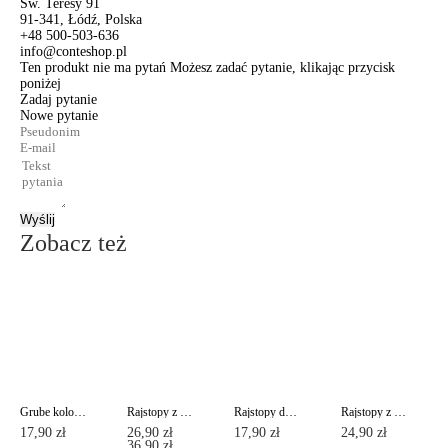
Św. Teresy 91
91-341, Łódź, Polska
+48 500-503-636
info@conteshop.pl
Ten produkt nie ma pytań Możesz zadać pytanie, klikając przycisk
poniżej
Zadaj pytanie
Nowe pytanie
Wyślij
Zobacz też
Grube kolorowe rajstopy COLOURS TOP Lycra®
Rajstopy z imitacją pończoch ze sznurowaniem z tyłu POEMA Lycra®
Rajstopy damskie ze wzmocnią częścią majtkową NUANCE 20 Lycra®
Rajstopy z efektem "delikatny jedwab" PRESTIGE 40 Lycra®
17,90 zł
26,90 zł
17,90 zł
24,90 zł
36,90 zł