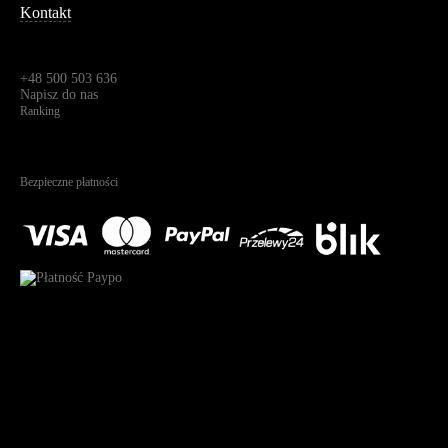
Kontakt
Dane kontaktowe
Św. Teresy 91,
91-341, Łódź, Polska
+48 500 503 636
Napisz do nas
Ranking
4.95
Na podstawie
1825
recenzji
Bezpieczne płatności