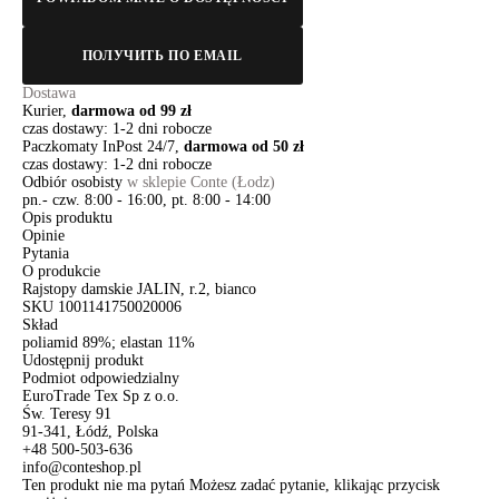
ПОЛУЧИТЬ ПО EMAIL
Dostawa
Kurier,
darmowa od 99 zł
czas dostawy: 1-2 dni robocze
Paczkomaty InPost 24/7,
darmowa od 50 zł
czas dostawy: 1-2 dni robocze
Odbiór osobisty
w sklepie Conte (Łodz)
pn.- czw. 8:00 - 16:00, pt. 8:00 - 14:00
Opis produktu
Opinie
Pytania
O produkcie
Rajstopy damskie JALIN, r.2, bianco
SKU
1001141750020006
Skład
poliamid 89%; elastan 11%
Udostępnij produkt
Podmiot odpowiedzialny
EuroTrade Tex Sp z o.o.
Św. Teresy 91
91-341, Łódź, Polska
+48 500-503-636
info@conteshop.pl
Ten produkt nie ma pytań Możesz zadać pytanie, klikając przycisk