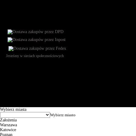
Jesteśmy w sieciach społecznościowych
Św. Teresy 91, 91-341, Łódź, Poland, NIP 732-216-37-57, REGON
101144034, Powszechna Kasa Oszczędności Bank Polski SA, ul.
Puławska 15, 02-515 Warszawa: 30102034080000410205628799.
Godziny pracy: 8:00-16:00 od poniedziałku do piątku. Czas realizacji
zamówienia wynosi od 24h do 2 dni roboczych.
© 2026 EuroTrade Tex Sp. z o.o.
Wybierz miasta
Założenia
Warszawa
Katowice
Poznan