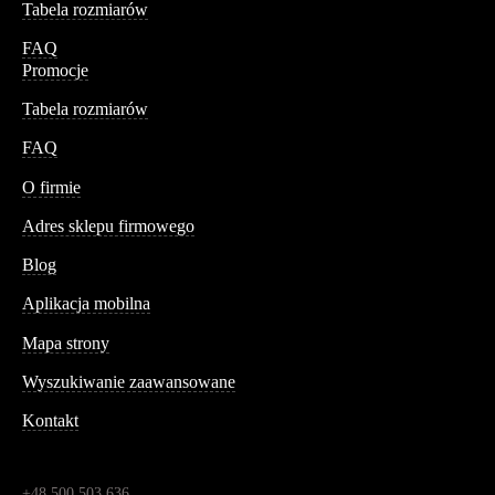
Tabela rozmiarów
FAQ
Promocje
Tabela rozmiarów
FAQ
Conteshop
O firmie
Adres sklepu firmowego
Blog
Aplikacja mobilna
Informacja
Mapa strony
Wyszukiwanie zaawansowane
Kontakt
Dane kontaktowe
Św. Teresy 91,
91-341, Łódź, Polska
+48 500 503 636