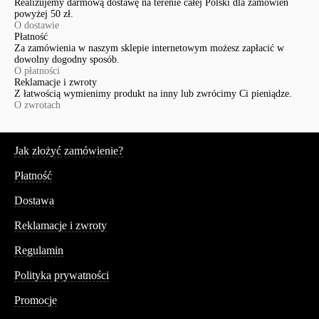
Realizujemy darmową dostawę na terenie całej Polski dla zamówień
powyżej 50 zł.
O dostawie
Płatność
Za zamówienia w naszym sklepie internetowym możesz zapłacić w
dowolny dogodny sposób.
O płatności
Reklamacje i zwroty
Z łatwością wymienimy produkt na inny lub zwrócimy Ci pieniądze.
O zwrotach
Serwis
Jak złożyć zamówienie?
Płatność
Dostawa
Reklamacje i zwroty
Regulamin
Polityka prywatności
Promocje