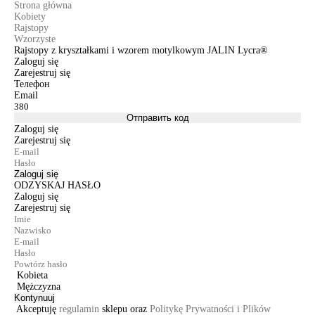
Strona główna
Kobiety
Rajstopy
Wzorzyste
Rajstopy z kryształkami i wzorem motylkowym JALIN Lycra®
Zaloguj się
Zarejestruj się
Телефон
Email
Отправить код
Zaloguj się
Zarejestruj się
Zaloguj się
ODZYSKAJ HASŁO
Zaloguj się
Zarejestruj się
Kobieta
Mężczyzna
Kontynuuj
Akceptuję
regulamin
sklepu oraz
Politykę Prywatności i Plików