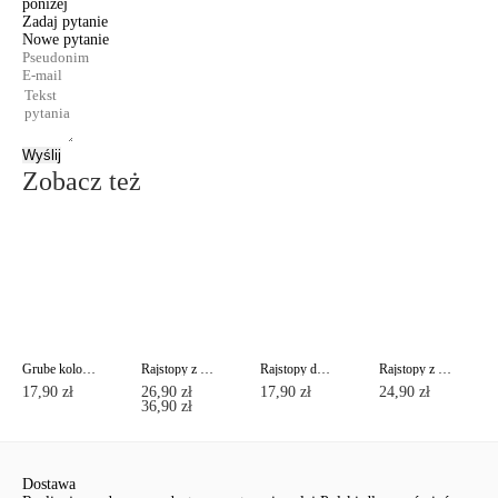
poniżej
Zadaj pytanie
Nowe pytanie
Wyślij
Zobacz też
Grube kolorowe rajstopy COLOURS TOP Lycra®
Rajstopy z imitacją pończoch ze sznurowaniem z tyłu POEMA Lycra®
Rajstopy damskie ze wzmocnią częścią majtkową NUANCE 20 Lycra®
Rajstopy z efektem "delikatny jedwab" PRESTIGE 40 Lycra®
17,90 zł
26,90 zł
17,90 zł
24,90 zł
36,90 zł
Dostawa