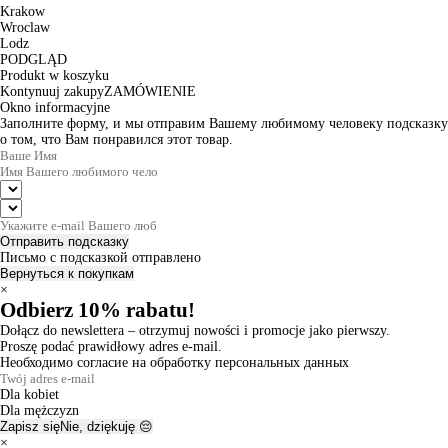
Krakow
Wroclaw
Lodz
PODGLĄD
Produkt w koszyku
Kontynuuj zakupy
ZAMÓWIENIE
Okno informacyjne
Заполните форму, и мы отправим Вашему любимому человеку подсказку
о том, что Вам понравился этот товар.
Отправить подсказку
Письмо с подсказкой отправлено
Вернуться к покупкам
×
Odbierz 10% rabatu!
Dołącz do newslettera – otrzymuj nowości i promocje jako pierwszy.
Proszę podać prawidłowy adres e-mail.
Необходимо согласие на обработку персональных данных
Dla kobiet
Dla mężczyzn
Zapisz się
Nie, dziękuję 😔
×