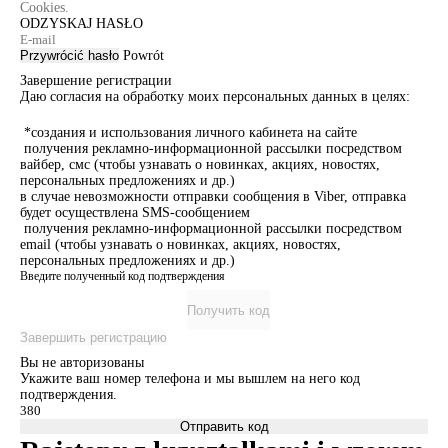
Cookies.
ODZYSKAJ HASŁO
Przywrócić hasło
Powrót
Завершение регистрации
Даю согласия на обработку моих персональных данных в целях:
*создания и использования личного кабинета на сайте
получения рекламно-информационной рассылки посредством
вайбер, смс (чтобы узнавать о новинках, акциях, новостях,
персональных предложениях и др.)
в случае невозможности отправки сообщения в Viber, отправка
будет осуществлена SMS-сообщением
получения рекламно-информационной рассылки посредством
email (чтобы узнавать о новинках, акциях, новостях,
персональных предложениях и др.)
Введите полученный код подтверждения
Получить код
Завершить регистрацию
Вы не авторизованы
Укажите ваш номер телефона и мы вышлем на него код
подтверждения.
Отправить код