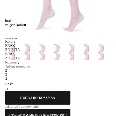
brak
zdjęcia koloru
Rajstopy damskie FANTASY JALIN, r. 2, bianco
Rajstopy damskie FANTASY JALIN, r. 2, bianco
16,90 zł
Kolory:
BRAK
ZDJĘCIA
BRAK
ZDJĘCIA
Rozmiary:
Tabela rozmiarów
2
3
4
Ilość:
-
+
DODAJ DO KOSZYKA
Jak złożyć zamówienie
POWIADOM MNIE O DOSTĘPNOŚCI