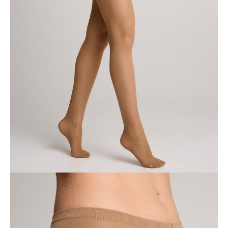
ciasno i bezpiecznie na wymaganej wysokości,
gwarantując komfort i
absolutną swobodę ruchów.
Cechy modelu:
• regulowany stan: od bardzo niskiego do wysokiego,
• wygodny szeroki pasek,
• bawełniany klin,
• wzmocnione palce,
• bez zaznaczonej części majtkowej,
• komfort i absolutna swoboda ruchów.
SKU
1001143370020001
Skład
poliamid 86%; elastan 14%
Udostępnij produkt
Podmiot odpowiedzialny
EuroTrade Tex Sp z o.o.
Św. Teresy 91
91-341, Łódź, Polska
+48 500-503-636
info@conteshop.pl
Ten produkt nie ma pytań Możesz zadać pytanie, klikając przycisk
poniżej
Zadaj pytanie
Nowe pytanie