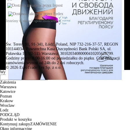
Jesteśmy w sieciach społecznościowych
Św. Teresy 91, 91-341, Łódź, Poland, NIP 732-216-37-57, REGON
101144034, Powszechna Kasa Oszczędności Bank Polski SA, ul.
Puławska 15, 02-515 Warszawa: 30102034080000410205628799.
Godziny pracy: 8:00-16:00 od poniedziałku do piątku. Czas realizacji
zamówienia wynosi od 24h do 2 dni roboczych.
© 2026 EuroTrade Tex Sp. z o.o.
Wybierz miasta
Założenia
Warszawa
Katowice
Poznan
Krakow
Wroclaw
Lodz
PODGLĄD
Produkt w koszyku
Kontynuuj zakupy
ZAMÓWIENIE
Okno informacyjne