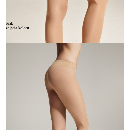
brak
zdjęcia koloru
Rajstopy damskie TOP 20, r. 2, natural
Rajstopy damskie TOP 20, r. 2, natural
21,90 zł
Kolory:
BRAK
ZDJĘCIA
BRAK
ZDJĘCIA
BRAK
ZDJĘCIA
BRAK
ZDJĘCIA
BRAK
ZDJĘCIA
BRAK
ZDJĘCIA
BRAK
ZDJĘCIA
Rozmiary:
Tabela rozmiarów
2