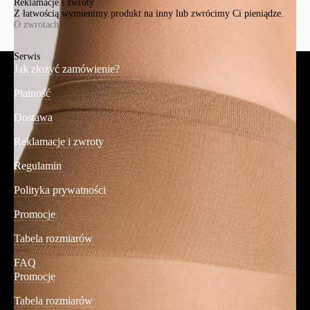
Reklamacje i zwroty
Z łatwością wymienimy produkt na inny lub zwrócimy Ci pieniądze.
O zwrotach
Serwis
Jak złożyć zamówienie?
Płatność
Dostawa
Reklamacje i zwroty
Regulamin
Polityka prywatności
Promocje
Tabela rozmiarów
FAQ
Promocje
Tabela rozmiarów