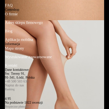
FAQ
Conteshop
O firmie
Adres sklepu firmowego
Blog
Aplikacja mobilna
Informacja
Mapa strony
Wyszukiwanie zaawansowane
Kontakt
Dane kontaktowe
Św. Teresy 91,
91-341, Łódź, Polska
+48 500 503 636
Napisz do nas
Ranking
4.95
Na podstawie
1822
recenzji
Bezpieczne płatności