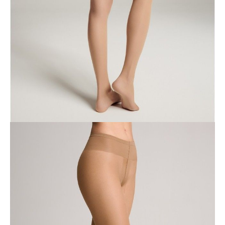
3
4
Ilość:
-
+
DODAJ DO KOSZYKA
Jak złożyć zamówienie
POWIADOM MNIE O DOSTĘPNOŚCI
ПОЛУЧИТЬ ПО EMAIL
Dostawa
Kurier,
darmowa od 99 zł
czas dostawy: 1-2 dni robocze
Paczkomaty InPost 24/7,
darmowa od 50 zł
czas dostawy: 1-2 dni robocze
Odbiór osobisty
w sklepie Conte (Łodz)
pn.- czw. 8:00 - 16:00, pt. 8:00 - 14:00
Opis produktu
Opinie
Pytania
O produkcie
Elastyczne rajstopy TOP umożliwiają
dopasowanie od bardzo
niskiego do wysokiego stanu.
Wygodny szeroki pas utrzymuje rajstopy