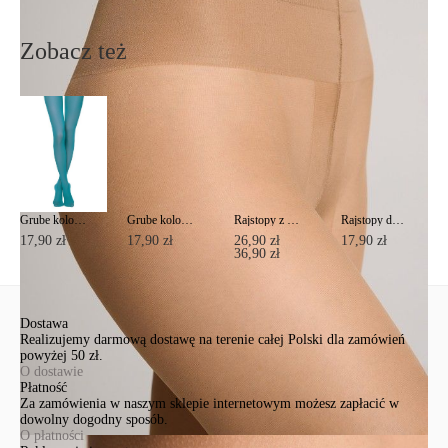
Wyślij
Zobacz też
Grube kolorowe rajstopy COLOURS TOP Lycra®
Grube kolorowe rajstopy COLOURS TOP Lycra®
Rajstopy z imitacją pończoch ze sznurowaniem z tyłu POEMA Lycra®
Rajstopy damskie ze wzmocnią częścią majtkową NUANCE 20 Lycra®
17,90 zł
17,90 zł
26,90 zł
17,90 zł
36,90 zł
Dostawa
Realizujemy darmową dostawę na terenie całej Polski dla zamówień
powyżej 50 zł.
O dostawie
Płatność
Za zamówienia w naszym sklepie internetowym możesz zapłacić w
dowolny dogodny sposób.
O płatności