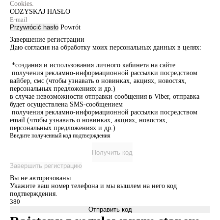
Cookies.
ODZYSKAJ HASŁO
Przywrócić hasło
Powrót
Завершение регистрации
Даю согласия на обработку моих персональных данных в целях:
*создания и использования личного кабинета на сайте
получения рекламно-информационной рассылки посредством
вайбер, смс (чтобы узнавать о новинках, акциях, новостях,
персональных предложениях и др.)
в случае невозможности отправки сообщения в Viber, отправка
будет осуществлена SMS-сообщением
получения рекламно-информационной рассылки посредством
email (чтобы узнавать о новинках, акциях, новостях,
персональных предложениях и др.)
Введите полученный код подтверждения
Получить код
Завершить регистрацию
Вы не авторизованы
Укажите ваш номер телефона и мы вышлем на него код
подтверждения.
Отправить код