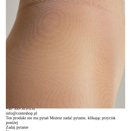
obrzękom.
Rajstopy są specjalnie zaprojektowane
dla wrażliwej skóry:
zapewniają
stopom miękkość i absolutny komfort dzięki specjalnym niciom.
Cechy modelu:
• wyszczuplające wydłużone szorty,
• korekta objętości bioder, talii i brzucha;
• rozłożony nacisk na nogę,
• stymulują krążenie krwi,
• zapobiegają syndromom zmęczenia,
• płaski szew,
• wzmocnione palce,
• bawełniany klin,
• idealny dla posiadaczy wrażliwej skóry,
• błyskawiczna transformacja sylwetki.
SKU
1001140810020002
Skład
poliamid 76%; elastan 24%
Udostępnij produkt
Podmiot odpowiedzialny
EuroTrade Tex Sp z o.o.
Św. Teresy 91
91-341, Łódź, Polska
+48 500-503-636
info@conteshop.pl
Ten produkt nie ma pytań Możesz zadać pytanie, klikając przycisk
poniżej
Zadaj pytanie