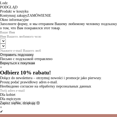
Lodz
PODGLĄD
Produkt w koszyku
Kontynuuj zakupy
ZAMÓWIENIE
Okno informacyjne
Заполните форму, и мы отправим Вашему любимому человеку подсказку
о том, что Вам понравился этот товар.
Отправить подсказку
Письмо с подсказкой отправлено
Вернуться к покупкам
×
Odbierz 10% rabatu!
Dołącz do newslettera – otrzymuj nowości i promocje jako pierwszy.
Proszę podać prawidłowy adres e-mail.
Необходимо согласие на обработку персональных данных
Dla kobiet
Dla mężczyzn
Zapisz się
Nie, dziękuję 😔
×
✔
Thanks for the subscription!