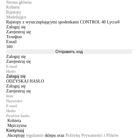
Strona główna
Kobiety
Rajstopy
Modelujące
Rajstopy z wyszczuplającymi spodenkami CONTROL 40 Lycra®
Zaloguj się
Zarejestruj się
Телефон
Email
Отправить код
Zaloguj się
Zarejestruj się
Zaloguj się
ODZYSKAJ HASŁO
Zaloguj się
Zarejestruj się
Kobieta
Mężczyzna
Kontynuuj
Akceptuję
regulamin
sklepu oraz
Politykę Prywatności i Plików