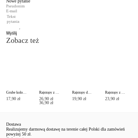
Nowe pytanie
Wyślij
Zobacz też
Grube kolorowe rajstopy COLOURS TOP Lycra®
Rajstopy z imitacją pończoch ze sznurowaniem z tyłu POEMA Lycra®
Rajstopy damskie ze wzmocnią częścią majtkową NUANCE 40 Lycra®
Rajstopy z regulowanym stanem TOP 40
17,90 zł
26,90 zł
19,90 zł
23,90 zł
36,90 zł
Dostawa
Realizujemy darmową dostawę na terenie całej Polski dla zamówień
powyżej 50 zł.