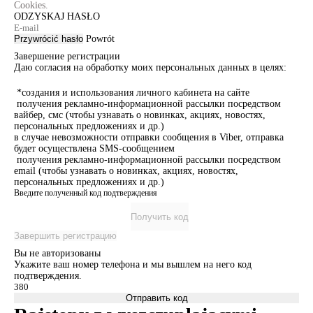
Cookies.
ODZYSKAJ HASŁO
Przywrócić hasło
Powrót
Завершение регистрации
Даю согласия на обработку моих персональных данных в целях:
*создания и использования личного кабинета на сайте
получения рекламно-информационной рассылки посредством
вайбер, смс (чтобы узнавать о новинках, акциях, новостях,
персональных предложениях и др.)
в случае невозможности отправки сообщения в Viber, отправка
будет осуществлена SMS-сообщением
получения рекламно-информационной рассылки посредством
email (чтобы узнавать о новинках, акциях, новостях,
персональных предложениях и др.)
Введите полученный код подтверждения
Получить код
Завершить регистрацию
Вы не авторизованы
Укажите ваш номер телефона и мы вышлем на него код
подтверждения.
Отправить код