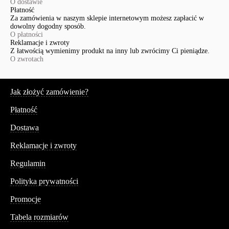
O dostawie
Płatność
Za zamówienia w naszym sklepie internetowym możesz zapłacić w
dowolny dogodny sposób.
O płatności
Reklamacje i zwroty
Z łatwością wymienimy produkt na inny lub zwrócimy Ci pieniądze.
O zwrotach
Serwis
Jak złożyć zamówienie?
Płatność
Dostawa
Reklamacje i zwroty
Regulamin
Polityka prywatności
Promocje
Tabela rozmiarów