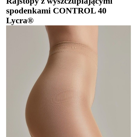
Rajstopy z wyszczuplającymi
spodenkami CONTROL 40
Lycra®