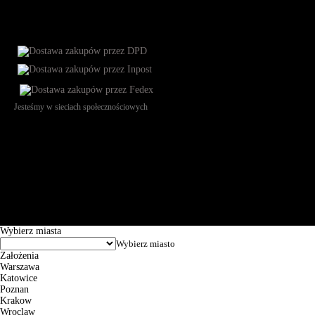
Jesteśmy w sieciach społecznościowych
Św. Teresy 91, 91-341, Łódź, Poland, NIP 732-216-37-57, REGON
101144034, Powszechna Kasa Oszczędności Bank Polski SA, ul.
Puławska 15, 02-515 Warszawa: 30102034080000410205628799.
Godziny pracy: 8:00-16:00 od poniedziałku do piątku. Czas realizacji
zamówienia wynosi od 24h do 2 dni roboczych.
© 2026 EuroTrade Tex Sp. z o.o.
Wybierz miasta
Założenia
Warszawa
Katowice
Poznan
Krakow
Wroclaw