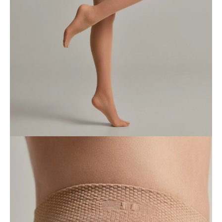
Ilość:
-
+
DODAJ DO KOSZYKA
Jak złożyć zamówienie
POWIADOM MNIE O DOSTĘPNOŚCI
ПОЛУЧИТЬ ПО EMAIL
Dostawa
Kurier,
darmowa od 99 zł
czas dostawy: 1-2 dni robocze
Paczkomaty InPost 24/7,
darmowa od 50 zł
czas dostawy: 1-2 dni robocze
Odbiór osobisty
w sklepie Conte (Łodz)
pn.- czw. 8:00 - 16:00, pt. 8:00 - 14:00
Opis produktu
Opinie
Pytania
O produkcie
Gładkie rajstopy z wyszczuplającymi, wydłużonymi szortami Control
40
wyszczuplają sylwetkę, wizualnie zmniejszając talię i modelując
linię bioder.
Rozłożony nacisk na całą nogę pomaga zapobiegać zmęczeniu i