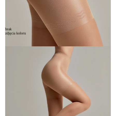
brak
zdjęcia koloru
Rajstopy damskie CONTROL 40, r. 2, bronz
Rajstopy damskie CONTROL 40, r. 2, bronz
35,90 zł
Kolory:
BRAK
ZDJĘCIA
BRAK
ZDJĘCIA
BRAK
ZDJĘCIA
BRAK
ZDJĘCIA
BRAK
ZDJĘCIA
Rozmiary:
Tabela rozmiarów
2
3
4