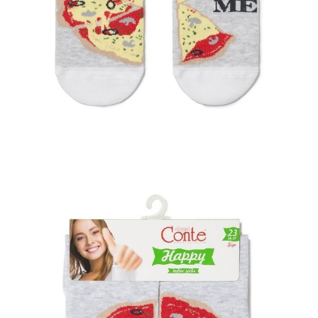
Dostawa
Kurier,
darmowa od 99 zł
czas dostawy: 1-2 dni robocze
Paczkomaty InPost 24/7,
darmowa od 50 zł
czas dostawy: 1-2 dni robocze
Odbiór osobisty
w sklepie Conte (Łodz)
pn.- czw. 8:00 - 16:00, pt. 8:00 - 14:00
Opis produktu
Opinie
Pytania
O produkcie
.
SKU
1001320560020154129
Skład
bawełna 64%; poliamid 34%; elastan 2%
Udostępnij produkt
Podmiot odpowiedzialny
EuroTrade Tex Sp z o.o.
Św. Teresy 91
91-341, Łódź, Polska
+48 500-503-636
info@conteshop.pl
Ten produkt nie ma pytań Możesz zadać pytanie, klikając przycisk
poniżej
Zadaj pytanie
Nowe pytanie