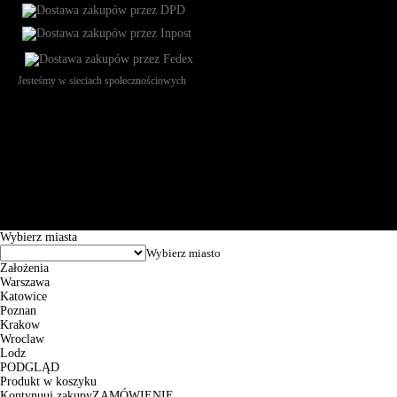
Jesteśmy w sieciach społecznościowych
Św. Teresy 91, 91-341, Łódź, Poland, NIP 732-216-37-57, REGON
101144034, Powszechna Kasa Oszczędności Bank Polski SA, ul.
Puławska 15, 02-515 Warszawa: 30102034080000410205628799.
Godziny pracy: 8:00-16:00 od poniedziałku do piątku. Czas realizacji
zamówienia wynosi od 24h do 2 dni roboczych.
© 2026 EuroTrade Tex Sp. z o.o.
Wybierz miasta
Założenia
Warszawa
Katowice
Poznan
Krakow
Wroclaw
Lodz
PODGLĄD
Produkt w koszyku
Kontynuuj zakupy
ZAMÓWIENIE