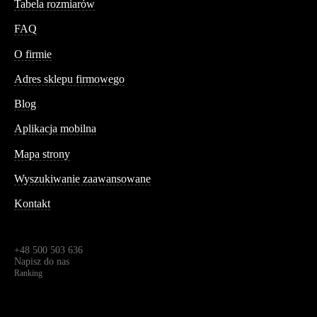
Tabela rozmiarów
FAQ
Conteshop
O firmie
Adres sklepu firmowego
Blog
Aplikacja mobilna
Informacja
Mapa strony
Wyszukiwanie zaawansowane
Kontakt
Dane kontaktowe
Św. Teresy 91,
91-341, Łódź, Polska
+48 500 503 636
Napisz do nas
Ranking
4.95
Na podstawie
1825
recenzji