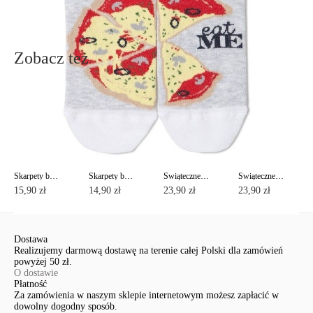
Wyślij
Zobacz też
Skarpety bawełniane CLASSIC z kryształkami i lureksem
Skarpety bawełniane ACTIVE
Świąteczne bawełniane skarpety z lureksem
Świąteczne bawełniane skarpety z lureksem
15,90 zł
14,90 zł
23,90 zł
23,90 zł
Dostawa
Realizujemy darmową dostawę na terenie całej Polski dla zamówień
powyżej 50 zł.
O dostawie
Płatność
Za zamówienia w naszym sklepie internetowym możesz zapłacić w
dowolny dogodny sposób.