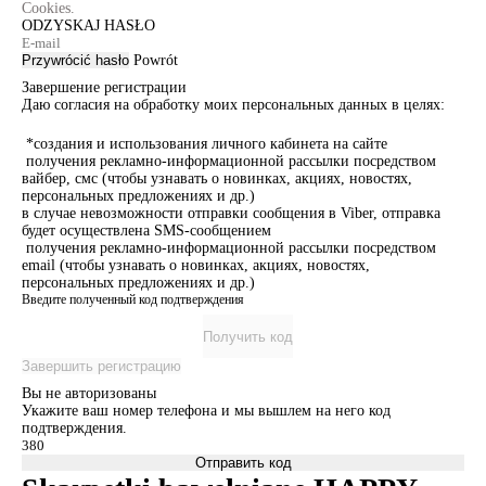
Cookies.
ODZYSKAJ HASŁO
Przywrócić hasło
Powrót
Завершение регистрации
Даю согласия на обработку моих персональных данных в целях:
*создания и использования личного кабинета на сайте
получения рекламно-информационной рассылки посредством
вайбер, смс (чтобы узнавать о новинках, акциях, новостях,
персональных предложениях и др.)
в случае невозможности отправки сообщения в Viber, отправка
будет осуществлена SMS-сообщением
получения рекламно-информационной рассылки посредством
email (чтобы узнавать о новинках, акциях, новостях,
персональных предложениях и др.)
Введите полученный код подтверждения
Получить код
Завершить регистрацию
Вы не авторизованы
Укажите ваш номер телефона и мы вышлем на него код
подтверждения.
Отправить код