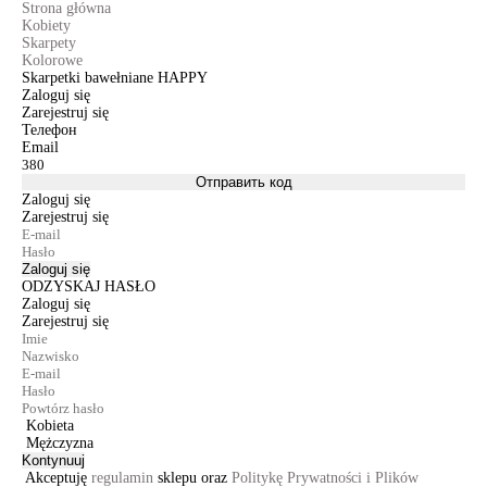
Strona główna
Kobiety
Skarpety
Kolorowe
Skarpetki bawełniane HAPPY
Zaloguj się
Zarejestruj się
Телефон
Email
Отправить код
Zaloguj się
Zarejestruj się
Zaloguj się
ODZYSKAJ HASŁO
Zaloguj się
Zarejestruj się
Kobieta
Mężczyzna
Kontynuuj
Akceptuję
regulamin
sklepu oraz
Politykę Prywatności i Plików