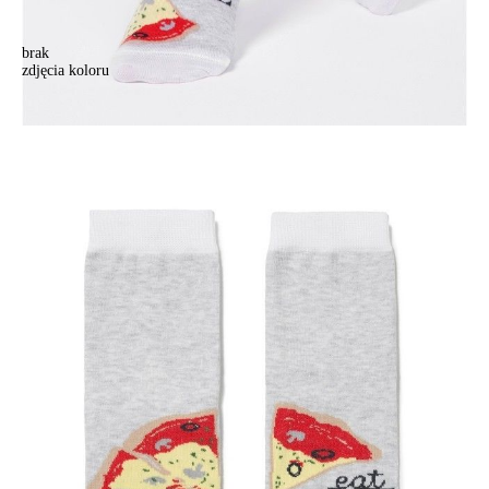
brak
zdjęcia koloru
Skarpetki dziecięce CONTE ELEGANT HAPPY, r.23, 129 jasnoszary
Skarpetki dziecięce CONTE ELEGANT HAPPY, r.23, 129 jasnoszary
15,90 zł
Kolory:
BRAK
ZDJĘCIA
Rozmiary:
Tabela rozmiarów
36-37
38-39
Ilość:
-
+
DODAJ DO KOSZYKA
Jak złożyć zamówienie
POWIADOM MNIE O DOSTĘPNOŚCI
ПОЛУЧИТЬ ПО EMAIL