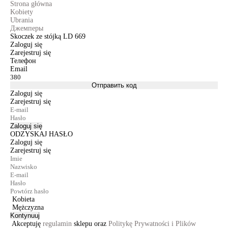
Strona główna
Kobiety
Ubrania
Джемперы
Skoczek ze stójką LD 669
Zaloguj się
Zarejestruj się
Телефон
Email
Отправить код
Zaloguj się
Zarejestruj się
Zaloguj się
ODZYSKAJ HASŁO
Zaloguj się
Zarejestruj się
Kobieta
Mężczyzna
Kontynuuj
Akceptuję
regulamin
sklepu oraz
Politykę Prywatności i Plików