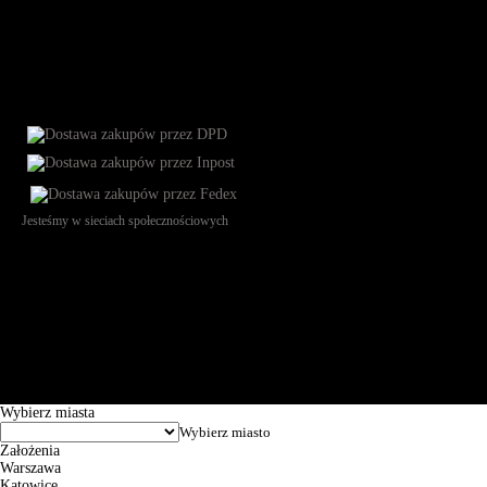
Jesteśmy w sieciach społecznościowych
Św. Teresy 91, 91-341, Łódź, Poland, NIP 732-216-37-57, REGON
101144034, Powszechna Kasa Oszczędności Bank Polski SA, ul.
Puławska 15, 02-515 Warszawa: 30102034080000410205628799.
Godziny pracy: 8:00-16:00 od poniedziałku do piątku. Czas realizacji
zamówienia wynosi od 24h do 2 dni roboczych.
© 2026 EuroTrade Tex Sp. z o.o.
Wybierz miasta
Założenia
Warszawa
Katowice