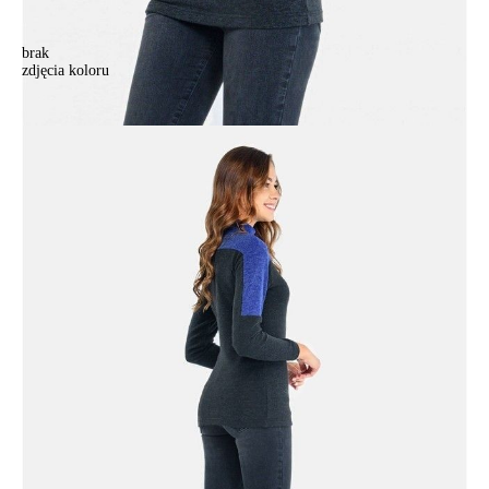
brak
zdjęcia koloru
Skoczek damska CELG LD 669, r.158,164-100, czarny-niebieski
Skoczek damska CELG LD 669, r.158,164-100, czarny-niebieski
187,90 zł
Kolory:
BRAK
ZDJĘCIA
BRAK
ZDJĘCIA
BRAK
ZDJĘCIA
Rozmiary:
Tabela rozmiarów
158,164-100/XL
158,164-104/XXL
170,176-100/XL
170,176-104/XXL
170,176-108/3XL
Ilość:
-
+
DODAJ DO KOSZYKA
Jak złożyć zamówienie