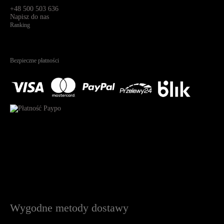
91-341, Łódź, Polska
+48 500 503 636
Napisz do nas
Ranking
4.95
Na podstawie
1826
recenzji
Bezpieczne płatności
Wygodne metody dostawy