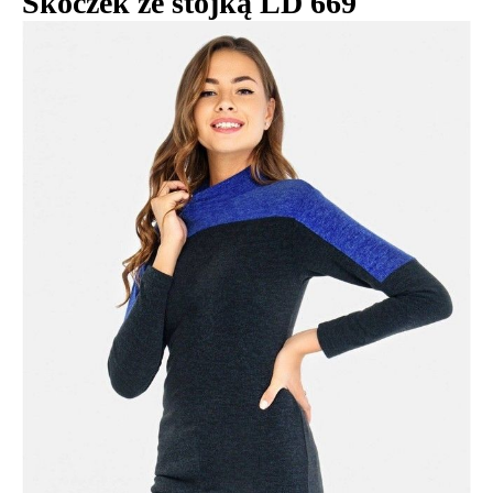
Skoczek ze stójką LD 669