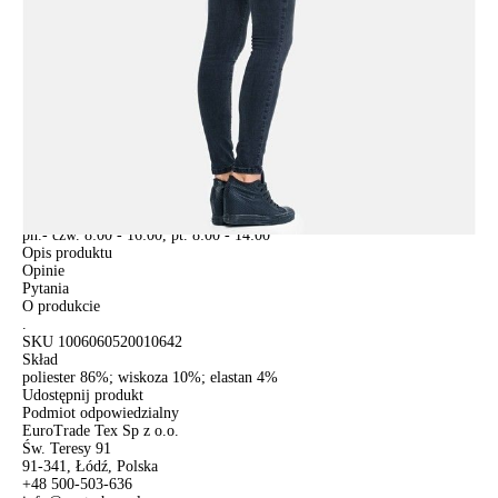
POWIADOM MNIE O DOSTĘPNOŚCI
ПОЛУЧИТЬ ПО EMAIL
Dostawa
Kurier,
darmowa od 99 zł
czas dostawy: 1-2 dni robocze
Paczkomaty InPost 24/7,
darmowa od 50 zł
czas dostawy: 1-2 dni robocze
Odbiór osobisty
w sklepie Conte (Łodz)
pn.- czw. 8:00 - 16:00, pt. 8:00 - 14:00
Opis produktu
Opinie
Pytania
O produkcie
.
SKU
1006060520010642
Skład
poliester 86%; wiskoza 10%; elastan 4%
Udostępnij produkt
Podmiot odpowiedzialny
EuroTrade Tex Sp z o.o.
Św. Teresy 91
91-341, Łódź, Polska
+48 500-503-636