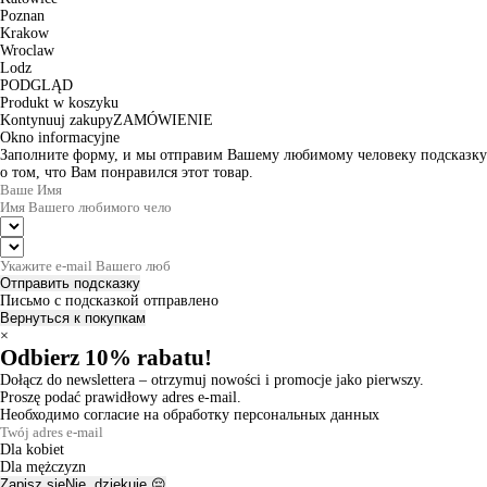
Poznan
Krakow
Wroclaw
Lodz
PODGLĄD
Produkt w koszyku
Kontynuuj zakupy
ZAMÓWIENIE
Okno informacyjne
Заполните форму, и мы отправим Вашему любимому человеку подсказку
о том, что Вам понравился этот товар.
Отправить подсказку
Письмо с подсказкой отправлено
Вернуться к покупкам
×
Odbierz 10% rabatu!
Dołącz do newslettera – otrzymuj nowości i promocje jako pierwszy.
Proszę podać prawidłowy adres e-mail.
Необходимо согласие на обработку персональных данных
Dla kobiet
Dla mężczyzn
Zapisz się
Nie, dziękuję 😔