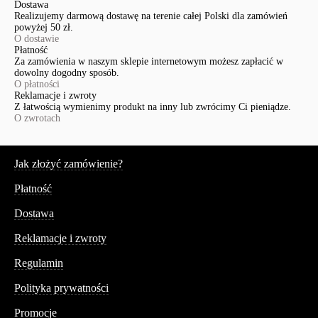
Dostawa
Realizujemy darmową dostawę na terenie całej Polski dla zamówień
powyżej 50 zł.
O dostawie
Płatność
Za zamówienia w naszym sklepie internetowym możesz zapłacić w
dowolny dogodny sposób.
O płatności
Reklamacje i zwroty
Z łatwością wymienimy produkt na inny lub zwrócimy Ci pieniądze.
O zwrotach
Serwis
Jak złożyć zamówienie?
Płatność
Dostawa
Reklamacje i zwroty
Regulamin
Polityka prywatności
Promocje