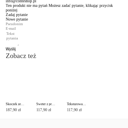
info@conteshop.pl
Ten produkt nie ma pytań Możesz zadać pytanie, klikając przycisk
poniżej
Zadaj pytanie
Nowe pytanie
Wyślij
Zobacz też
Skoczek ze stójką LD 669
Sweter z przedłużonym tyłem LD 674
Teksturowany golf LD 677
187,90 zł
117,90 zł
117,90 zł