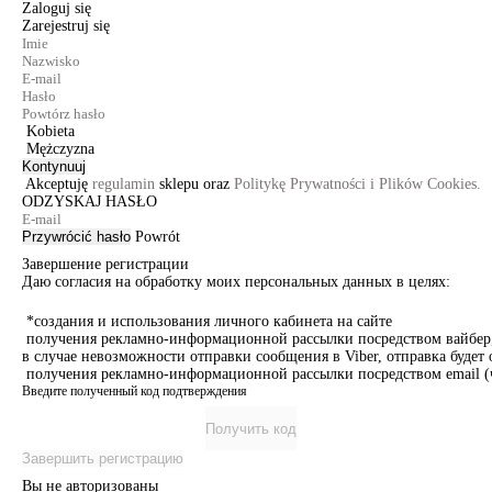
Zaloguj się
Zarejestruj się
Kobieta
Mężczyzna
Kontynuuj
Akceptuję
regulamin
sklepu oraz
Politykę Prywatności i Plików Cookies.
ODZYSKAJ HASŁO
Przywrócić hasło
Powrót
Завершение регистрации
Даю согласия на обработку моих персональных данных в целях:
*создания и использования личного кабинета на сайте
получения рекламно-информационной рассылки посредством вайбер, 
в случае невозможности отправки сообщения в Viber, отправка буде
получения рекламно-информационной рассылки посредством email (ч
Введите полученный код подтверждения
Получить код
Завершить регистрацию
Вы не авторизованы