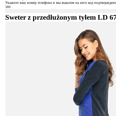
Укажите ваш номер телефона и мы вышлем на него код подтверждени
Sweter z przedłużonym tyłem LD 6