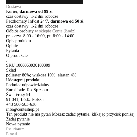
Dostawa
Kurier,
darmowa od 99 zł
czas dostawy: 1-2 dni robocze
Paczkomaty InPost 24/7,
darmowa od 50 zł
czas dostawy: 1-2 dni robocze
Odbiór osobisty
w sklepie Conte (Łodz)
pn.- czw. 8:00 - 16:00, pt. 8:00 - 14:00
Opis produktu
Opinie
Pytania
O produkcie
.
SKU
1006063930100309
Skład
poliester 86%; wiskoza 10%; elastan 4%
Udostępnij produkt
Podmiot odpowiedzialny
EuroTrade Tex Sp z o.o.
Św. Teresy 91
91-341, Łódź, Polska
+48 500-503-636
info@conteshop.pl
Ten produkt nie ma pytań Możesz zadać pytanie, klikając przycisk poniżej
Zadaj pytanie
Nowe pytanie