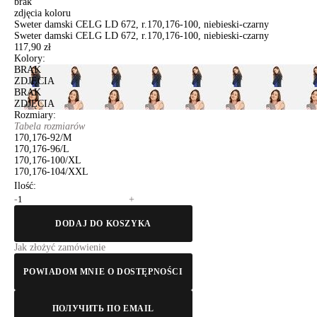
brak
zdjęcia koloru
Sweter damski CELG LD 672, r.170,176-100, niebieski-czarny
Sweter damski CELG LD 672, r.170,176-100, niebieski-czarny
117,90 zł
Kolory:
BRAK
ZDJĘCIA
BRAK
ZDJĘCIA
Rozmiary:
Tabela rozmiarów
170,176-92/M
170,176-96/L
170,176-100/XL
170,176-104/XXL
Ilość:
-
+
DODAJ DO KOSZYKA
Jak złożyć zamówienie
POWIADOM MNIE O DOSTĘPNOŚCI
ПОЛУЧИТЬ ПО EMAIL