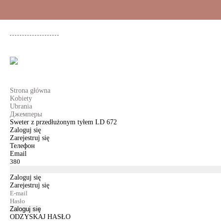
+48 500 503 636
KOBIETY
MĘŻCZYŹNI
DLA DZIEWCZYNEK
DL
Strona główna
Kobiety
Ubrania
Джемперы
Sweter z przedłużonym tyłem LD 672
Zaloguj się
Zarejestruj się
Телефон
Email
Zaloguj się
Zarejestruj się
Zaloguj się
ODZYSKAJ HASŁO