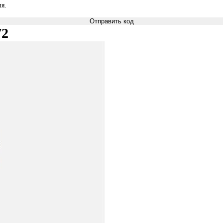
я.
Отправить код
72