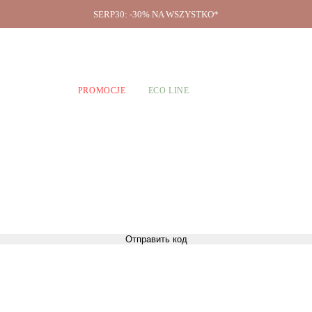
SERP30: -30% NA WSZYSTKO*
O firmie
A CHŁOPCÓW
PROMOCJE
ECO LINE
Отправить код