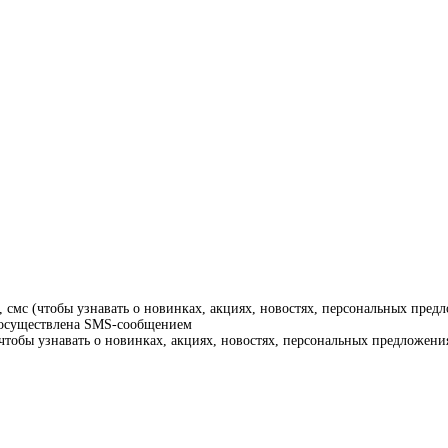
смс (чтобы узнавать о новинках, акциях, новостях, персональных предл
т осуществлена SMS-сообщением
тобы узнавать о новинках, акциях, новостях, персональных предложения