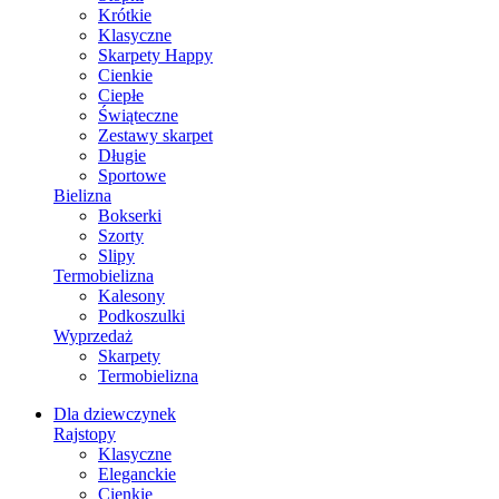
Krótkie
Klasyczne
Skarpety Happy
Cienkie
Ciepłe
Świąteczne
Zestawy skarpet
Długie
Sportowe
Bielizna
Bokserki
Szorty
Slipy
Termobielizna
Kalesony
Podkoszulki
Wyprzedaż
Skarpety
Termobielizna
Dla dziewczynek
Rajstopy
Klasyczne
Eleganckie
Cienkie