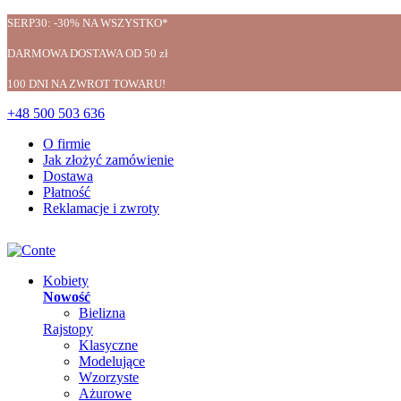
SERP30: -30% NA WSZYSTKO*
DARMOWA DOSTAWA OD 50 zł
100 DNI NA ZWROT TOWARU!
+48 500 503 636
O firmie
Jak złożyć zamówienie
Dostawa
Płatność
Reklamacje i zwroty
Kobiety
Nowość
Bielizna
Rajstopy
Klasyczne
Modelujące
Wzorzyste
Ażurowe