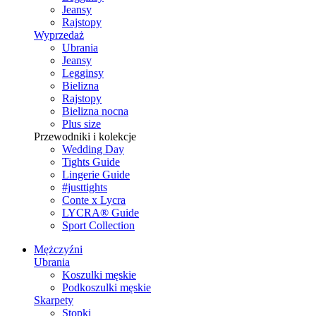
Jeansy
Rajstopy
Wyprzedaż
Ubrania
Jeansy
Legginsy
Bielizna
Rajstopy
Bielizna nocna
Plus size
Przewodniki i kolekcje
Wedding Day
Tights Guide
Lingerie Guide
#justtights
Conte x Lycra
LYCRA® Guide
Sport Сollection
Mężczyźni
Ubrania
Koszulki męskie
Podkoszulki męskie
Skarpety
Stopki