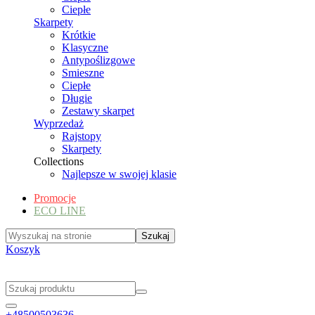
Ciepłe
Skarpety
Krótkie
Klasyczne
Antypoślizgowe
Smieszne
Ciepłe
Długie
Zestawy skarpet
Wyprzedaż
Rajstopy
Skarpety
Collections
Najlepsze w swojej klasie
Promocje
ECO LINE
Koszyk
+48500503636