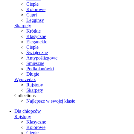
Ciepłe
Kolorowe
Capri
Legginsy
Skarpety
Krótkie
Klasyczne
Eleganckie
Ciepłe
Świąteczne
Antypoślizgowe
Smieszne
Podkolanówki
Długie
Wyprzedaż
Rajstopy
Skarpety
Collections
Najlepsze w swojej klasie
Dla chłopców
Rajstopy
Klasyczne
Kolorowe
Ciepłe