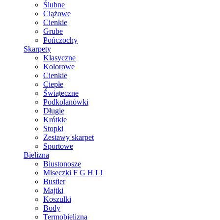
Ślubne
Ciążowe
Cienkie
Grube
Pończochy
Skarpety
Klasyczne
Kolorowe
Cienkie
Ciepłe
Świąteczne
Podkolanówki
Długie
Krótkie
Stopki
Zestawy skarpet
Sportowe
Bielizna
Biustonosze
Miseczki F G H I J
Bustier
Majtki
Koszulki
Body
Termobielizna