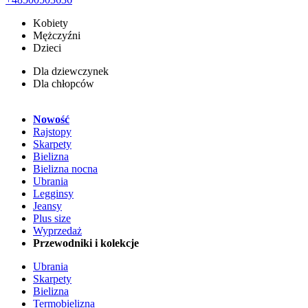
Kobiety
Mężczyźni
Dzieci
Dla dziewczynek
Dla chłopców
Nowość
Rajstopy
Skarpety
Bielizna
Bielizna nocna
Ubrania
Legginsy
Jeansy
Plus size
Wyprzedaż
Przewodniki i kolekcje
Ubrania
Skarpety
Bielizna
Termobielizna