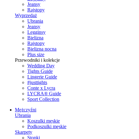
Jeansy
Rajstopy
Wyprzedaż
Ubrania
Jeansy
Legginsy
Bielizna
Rajstopy
Bielizna nocna
Plus size
Przewodniki i kolekcje
Wedding Day
Tights Guide
Lingerie Guide
#justtights
Conte x Lycra
LYCRA® Guide
Sport Сollection
Mężczyźni
Ubrania
Koszulki męskie
Podkoszulki męskie
Skarpety
Stopki