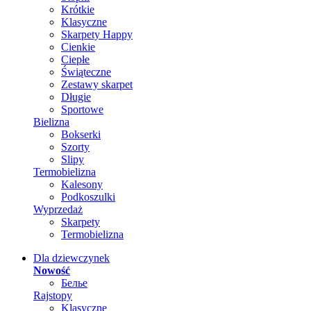
Krótkie
Klasyczne
Skarpety Happy
Cienkie
Ciepłe
Świąteczne
Zestawy skarpet
Długie
Sportowe
Bielizna
Bokserki
Szorty
Slipy
Termobielizna
Kalesony
Podkoszulki
Wyprzedaż
Skarpety
Termobielizna
Dla dziewczynek
Nowość
Белье
Rajstopy
Klasyczne