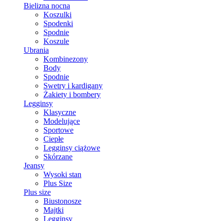
Bielizna nocna
Koszulki
Spodenki
Spodnie
Koszule
Ubrania
Kombinezony
Body
Spodnie
Swetry i kardigany
Żakiety i bombery
Legginsy
Klasyczne
Modelujące
Sportowe
Ciepłe
Legginsy ciążowe
Skórzane
Jeansy
Wysoki stan
Plus Size
Plus size
Biustonosze
Majtki
Legginsy