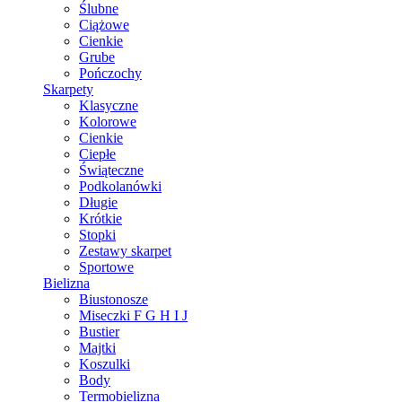
Ślubne
Ciążowe
Cienkie
Grube
Pończochy
Skarpety
Klasyczne
Kolorowe
Cienkie
Ciepłe
Świąteczne
Podkolanówki
Długie
Krótkie
Stopki
Zestawy skarpet
Sportowe
Bielizna
Biustonosze
Miseczki F G H I J
Bustier
Majtki
Koszulki
Body
Termobielizna