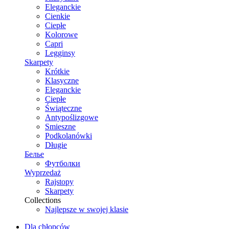
Eleganckie
Cienkie
Ciepłe
Kolorowe
Capri
Legginsy
Skarpety
Krótkie
Klasyczne
Eleganckie
Ciepłe
Świąteczne
Antypoślizgowe
Smieszne
Podkolanówki
Długie
Белье
Футболки
Wyprzedaż
Rajstopy
Skarpety
Collections
Najlepsze w swojej klasie
Dla chłopców