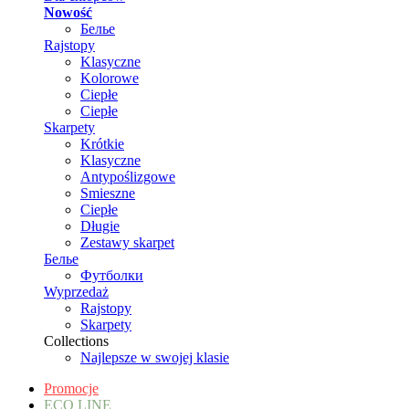
Nowość
Белье
Rajstopy
Klasyczne
Kolorowe
Ciepłe
Ciepłe
Skarpety
Krótkie
Klasyczne
Antypoślizgowe
Smieszne
Ciepłe
Długie
Zestawy skarpet
Белье
Футболки
Wyprzedaż
Rajstopy
Skarpety
Collections
Najlepsze w swojej klasie
Promocje
ECO LINE