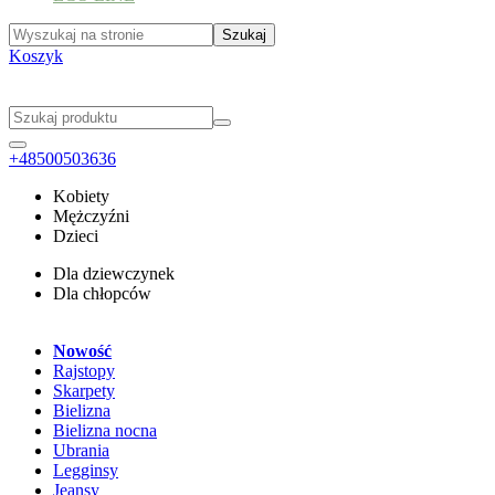
Koszyk
+48500503636
Kobiety
Mężczyźni
Dzieci
Dla dziewczynek
Dla chłopców
Nowość
Rajstopy
Skarpety
Bielizna
Bielizna nocna
Ubrania
Legginsy
Jeansy