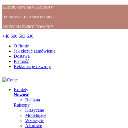
SERP30: -30% NA WSZYSTKO*
DARMOWA DOSTAWA OD 50 zł
100 DNI NA ZWROT TOWARU!
+48 500 503 636
O firmie
Jak złożyć zamówienie
Dostawa
Płatność
Reklamacje i zwroty
Kobiety
Nowość
Bielizna
Rajstopy
Klasyczne
Modelujące
Wzorzyste
Ażurowe