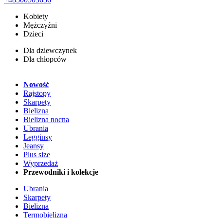
Kobiety
Mężczyźni
Dzieci
Dla dziewczynek
Dla chłopców
Nowość
Rajstopy
Skarpety
Bielizna
Bielizna nocna
Ubrania
Legginsy
Jeansy
Plus size
Wyprzedaż
Przewodniki i kolekcje
Ubrania
Skarpety
Bielizna
Termobielizna