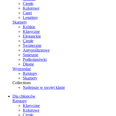
Ciepłe
Kolorowe
Capri
Legginsy
Skarpety
Krótkie
Klasyczne
Eleganckie
Ciepłe
Świąteczne
Antypoślizgowe
Smieszne
Podkolanówki
Długie
Wyprzedaż
Rajstopy
Skarpety
Collections
Najlepsze w swojej klasie
Dla chłopców
Rajstopy
Klasyczne
Kolorowe
Ciepłe