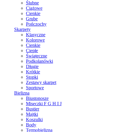
Ślubne
Ciążowe
Cienkie
Grube
Pończochy
Skarpety
Klasyczne
Kolorowe
Cienkie
Ciepłe
Świąteczne
Podkolanówki
Długie
Krótkie
Stopki
Zestawy skarpet
Sportowe
Bielizna
Biustonosze
Miseczki F G H I J
Bustier
Majtki
Koszulki
Body
Termobielizna