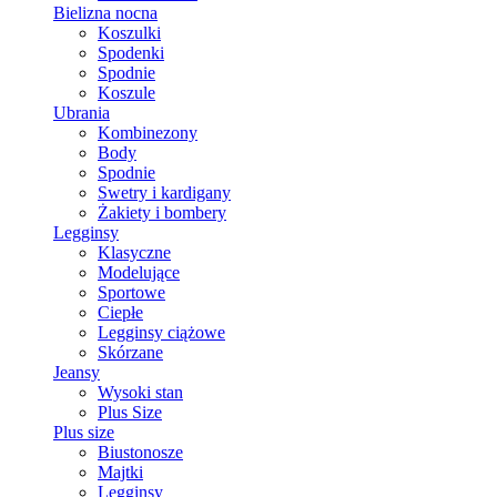
Bielizna nocna
Koszulki
Spodenki
Spodnie
Koszule
Ubrania
Kombinezony
Body
Spodnie
Swetry i kardigany
Żakiety i bombery
Legginsy
Klasyczne
Modelujące
Sportowe
Ciepłe
Legginsy ciążowe
Skórzane
Jeansy
Wysoki stan
Plus Size
Plus size
Biustonosze
Majtki
Legginsy