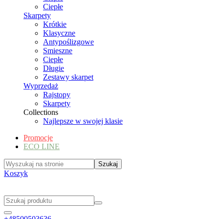
Ciepłe
Skarpety
Krótkie
Klasyczne
Antypoślizgowe
Smieszne
Ciepłe
Długie
Zestawy skarpet
Wyprzedaż
Rajstopy
Skarpety
Collections
Najlepsze w swojej klasie
Promocje
ECO LINE
Koszyk
+48500503636