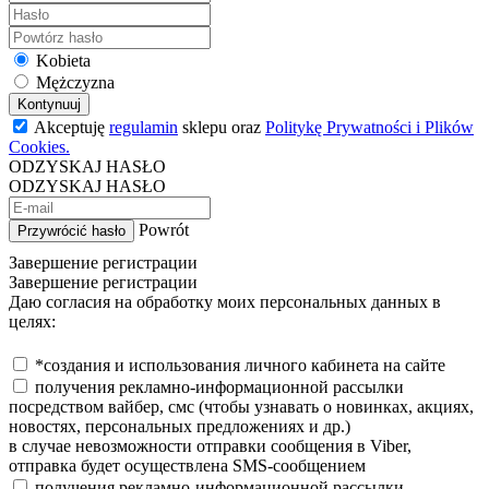
Kobieta
Mężczyzna
Kontynuuj
Akceptuję
regulamin
sklepu oraz
Politykę Prywatności i Plików
Cookies.
ODZYSKAJ HASŁO
ODZYSKAJ HASŁO
Powrót
Przywrócić hasło
Завершение регистрации
Завершение регистрации
Даю согласия на обработку моих персональных данных в
целях:
*создания и использования личного кабинета на сайте
получения рекламно-информационной рассылки
посредством вайбер, смс (чтобы узнавать о новинках, акциях,
новостях, персональных предложениях и др.)
в случае невозможности отправки сообщения в Viber,
отправка будет осуществлена SMS-сообщением
получения рекламно-информационной рассылки