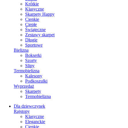
Krótkie
Klasyczne
Skarpety Happy
Cienkie
Ciepłe
Świąteczne
Zestawy skarpet
Długie
Sportowe
Bielizna
Bokserki
Szorty
Slipy
Termobielizna
Kalesony
Podkoszulki
Wyprzedaż
Skarpety
Termobielizna
Dla dziewczynek
Rajstopy
Klasyczne
Eleganckie
Cienkie