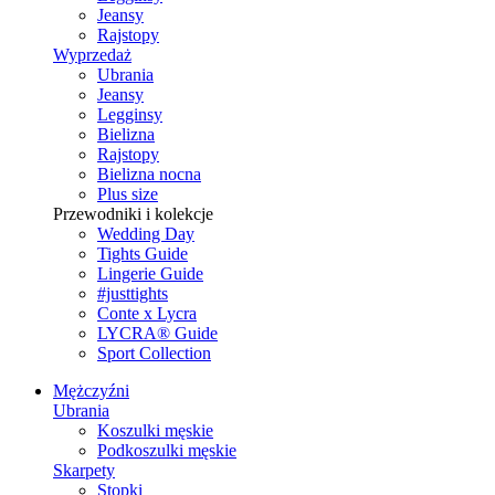
Jeansy
Rajstopy
Wyprzedaż
Ubrania
Jeansy
Legginsy
Bielizna
Rajstopy
Bielizna nocna
Plus size
Przewodniki i kolekcje
Wedding Day
Tights Guide
Lingerie Guide
#justtights
Conte x Lycra
LYCRA® Guide
Sport Сollection
Mężczyźni
Ubrania
Koszulki męskie
Podkoszulki męskie
Skarpety
Stopki