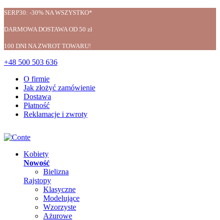
SERP30: -30% NA WSZYSTKO*
DARMOWA DOSTAWA OD 50 zł
100 DNI NA ZWROT TOWARU!
+48 500 503 636
O firmie
Jak złożyć zamówienie
Dostawa
Płatność
Reklamacje i zwroty
Kobiety
Nowość
Bielizna
Rajstopy
Klasyczne
Modelujące
Wzorzyste
Ażurowe