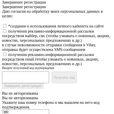
Завершение регистрации
Завершение регистрации
Даю согласия на обработку моих персональных данных в
целях:
*создания и использования личного кабинета на сайте
получения рекламно-информационной рассылки
посредством вайбер, смс (чтобы узнавать о новинках, акциях,
новостях, персональных предложениях и др.)
в случае невозможности отправки сообщения в Viber,
отправка будет осуществлена SMS-сообщением
получения рекламно-информационной рассылки
посредством email (чтобы узнавать о новинках, акциях,
новостях, персональных предложениях и др.)
Введите полученный код подтверждения
Получить код
Завершить регистрацию
Вы не авторизованы
Вы не авторизованы
Укажите ваш номер телефона и мы вышлем на него код
подтверждения.