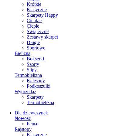
Krótkie
Klasyczne
Skarpety Happy
Cienkie
Ciepłe
Świąteczne
Zestawy skarpet
Długie
Sportowe
Bielizna
Bokserki
Szorty
Slipy
Termobielizna
Kalesony
Podkoszulki
Wyprzedaż
Skarpety
Termobielizna
Dla dziewczynek
Nowość
Белье
Rajstopy
Klasyczne