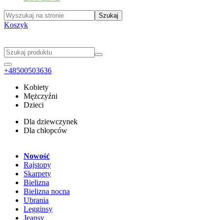
Koszyk
+48500503636
Kobiety
Mężczyźni
Dzieci
Dla dziewczynek
Dla chłopców
Nowość
Rajstopy
Skarpety
Bielizna
Bielizna nocna
Ubrania
Legginsy
Jeansy