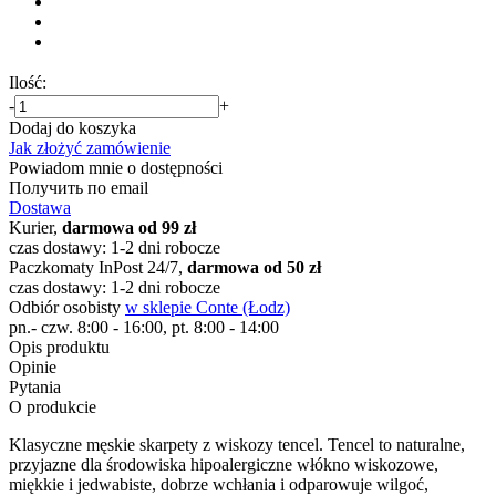
Ilość:
-
+
Dodaj do koszyka
Jak złożyć zamówienie
Powiadom mnie o dostępności
Получить по email
Dostawa
Kurier,
darmowa od 99 zł
czas dostawy: 1-2 dni robocze
Paczkomaty InPost 24/7,
darmowa od 50 zł
czas dostawy: 1-2 dni robocze
Odbiór osobisty
w sklepie Conte (Łodz)
pn.- czw. 8:00 - 16:00, pt. 8:00 - 14:00
Opis produktu
Opinie
Pytania
O produkcie
Klasyczne męskie skarpety z wiskozy tencel. Tencel to naturalne,
przyjazne dla środowiska hipoalergiczne włókno wiskozowe,
miękkie i jedwabiste, dobrze wchłania i odparowuje wilgoć,