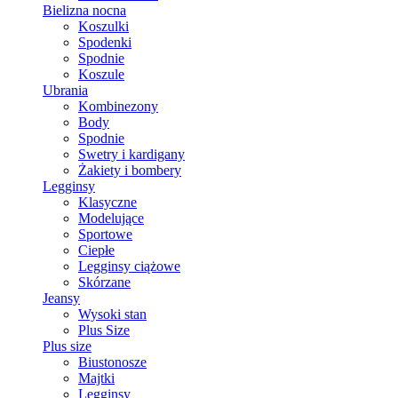
Bielizna nocna
Koszulki
Spodenki
Spodnie
Koszule
Ubrania
Kombinezony
Body
Spodnie
Swetry i kardigany
Żakiety i bombery
Legginsy
Klasyczne
Modelujące
Sportowe
Ciepłe
Legginsy ciążowe
Skórzane
Jeansy
Wysoki stan
Plus Size
Plus size
Biustonosze
Majtki
Legginsy