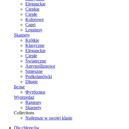
Eleganckie
Cienkie
Ciepłe
Kolorowe
Capri
Legginsy
Skarpety
Krótkie
Klasyczne
Eleganckie
Ciepłe
Świąteczne
Antypoślizgowe
Smieszne
Podkolanówki
Długie
Белье
Футболки
Wyprzedaż
Rajstopy
Skarpety
Collections
Najlepsze w swojej klasie
Dla chłopców