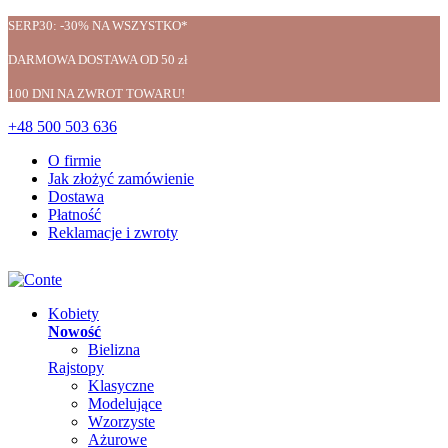
SERP30: -30% NA WSZYSTKO*
DARMOWA DOSTAWA OD 50 zł
100 DNI NA ZWROT TOWARU!
+48 500 503 636
O firmie
Jak złożyć zamówienie
Dostawa
Płatność
Reklamacje i zwroty
Kobiety
Nowość
Bielizna
Rajstopy
Klasyczne
Modelujące
Wzorzyste
Ażurowe