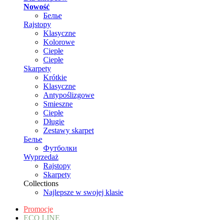
Nowość
Белье
Rajstopy
Klasyczne
Kolorowe
Ciepłe
Ciepłe
Skarpety
Krótkie
Klasyczne
Antypoślizgowe
Smieszne
Ciepłe
Długie
Zestawy skarpet
Белье
Футболки
Wyprzedaż
Rajstopy
Skarpety
Collections
Najlepsze w swojej klasie
Promocje
ECO LINE