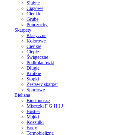
Ślubne
Ciążowe
Cienkie
Grube
Pończochy
Skarpety
Klasyczne
Kolorowe
Cienkie
Ciepłe
Świąteczne
Podkolanówki
Długie
Krótkie
Stopki
Zestawy skarpet
Sportowe
Bielizna
Biustonosze
Miseczki F G H I J
Bustier
Majtki
Koszulki
Body
Termobielizna