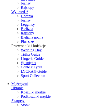
Jeansy
Rajstopy
Wyprzedaż
Ubrania
Jeansy
Legginsy
Bielizna
Rajstopy
Bielizna nocna
Plus size
Przewodniki i kolekcje
Wedding Day
Tights Guide
Lingerie Guide
#justtights
Conte x Lycra
LYCRA® Guide
Sport Сollection
Mężczyźni
Ubrania
Koszulki męskie
Podkoszulki męskie
Skarpety
Stopki