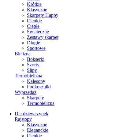
Krótkie
Klasyczne
Skarpety Happy
Cienkie
Ciepłe
Świąteczne
Zestawy skarpet
Długie
Sportowe
Bielizna
Bokserki
Szorty
Slipy
Termobielizna
Kalesony
Podkoszulki
Wyprzedaż
Skarpety
Termobielizna
Dla dziewczynek
Rajstopy
Klasyczne
Eleganckie
Cienkie