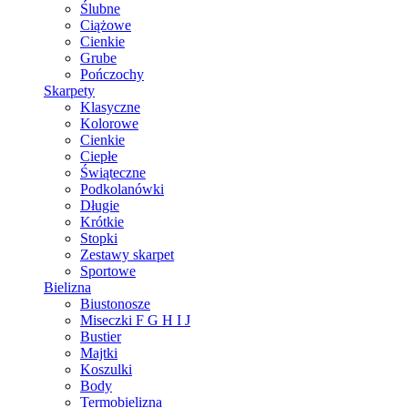
Ślubne
Ciążowe
Cienkie
Grube
Pończochy
Skarpety
Klasyczne
Kolorowe
Cienkie
Ciepłe
Świąteczne
Podkolanówki
Długie
Krótkie
Stopki
Zestawy skarpet
Sportowe
Bielizna
Biustonosze
Miseczki F G H I J
Bustier
Majtki
Koszulki
Body
Termobielizna