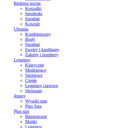
Bielizna nocna
Koszulki
Spodenki
Spodnie
Koszule
Ubrania
Kombinezony
Body
Spodnie
Swetry i kardigany
Żakiety i bombery
Legginsy
Klasyczne
Modelujące
Sportowe
Ciepłe
Legginsy ciążowe
Skórzane
Jeansy
Wysoki stan
Plus Size
Plus size
Biustonosze
Majtki
Legginsy