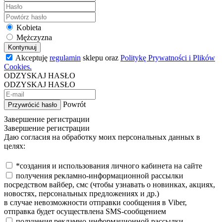
Kobieta
Mężczyzna
Kontynuuj
Akceptuję
regulamin
sklepu oraz
Politykę Prywatności i Plików
Cookies.
ODZYSKAJ HASŁO
ODZYSKAJ HASŁO
Powrót
Przywrócić hasło
Завершение регистрации
Завершение регистрации
Даю согласия на обработку моих персональных данных в
целях:
*создания и использования личного кабинета на сайте
получения рекламно-информационной рассылки
посредством вайбер, смс (чтобы узнавать о новинках, акциях,
новостях, персональных предложениях и др.)
в случае невозможности отправки сообщения в Viber,
отправка будет осуществлена SMS-сообщением
получения рекламно-информационной рассылки