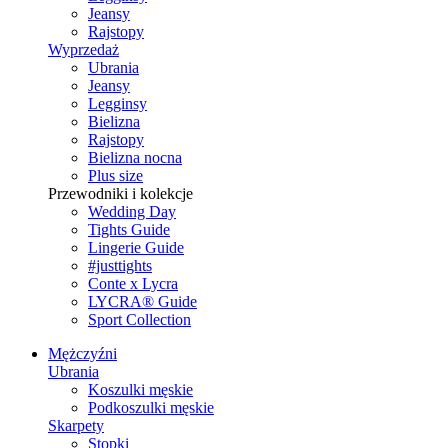
Jeansy
Rajstopy
Wyprzedaż
Ubrania
Jeansy
Legginsy
Bielizna
Rajstopy
Bielizna nocna
Plus size
Przewodniki i kolekcje
Wedding Day
Tights Guide
Lingerie Guide
#justtights
Conte x Lycra
LYCRA® Guide
Sport Сollection
Mężczyźni
Ubrania
Koszulki męskie
Podkoszulki męskie
Skarpety
Stopki