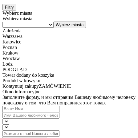
Filtry
Wybierz miasta
Wybierz miasta
Założenia
Warszawa
Katowice
Poznan
Krakow
Wroclaw
Lodz
PODGLĄD
Towar dodany do koszyka
Produkt w koszyku
Kontynuuj zakupy
ZAMÓWIENIE
Okno informacyjne
Заполните форму, и мы отправим Вашему любимому человеку
подсказку о том, что Вам понравился этот товар.