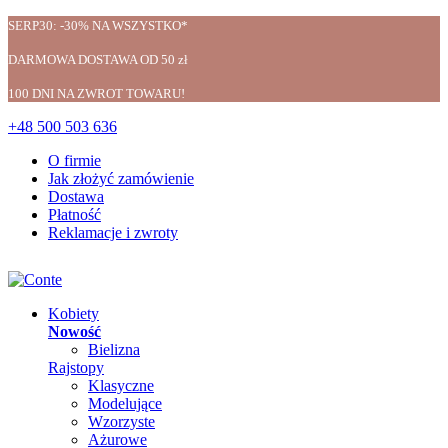
SERP30: -30% NA WSZYSTKO*
DARMOWA DOSTAWA OD 50 zł
100 DNI NA ZWROT TOWARU!
+48 500 503 636
O firmie
Jak złożyć zamówienie
Dostawa
Płatność
Reklamacje i zwroty
Kobiety
Nowość
Bielizna
Rajstopy
Klasyczne
Modelujące
Wzorzyste
Ażurowe