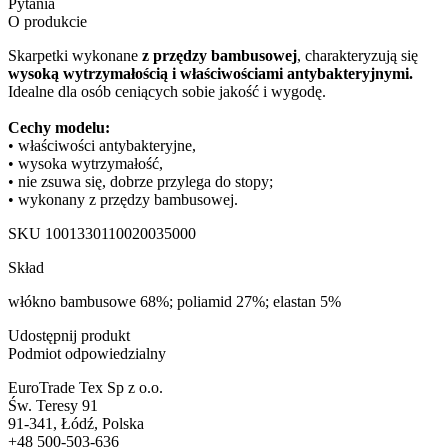
Pytania
O produkcie
Skarpetki wykonane
z przędzy bambusowej
, charakteryzują się
wysoką wytrzymałością i właściwościami antybakteryjnymi.
Idealne dla osób ceniących sobie jakość i wygodę.
Cechy modelu:
• właściwości antybakteryjne,
• wysoka wytrzymałość,
• nie zsuwa się, dobrze przylega do stopy;
• wykonany z przędzy bambusowej.
SKU
1001330110020035000
Skład
włókno bambusowe 68%; poliamid 27%; elastan 5%
Udostępnij produkt
Podmiot odpowiedzialny
EuroTrade Tex Sp z o.o.
Św. Teresy 91
91-341, Łódź, Polska
+48 500-503-636