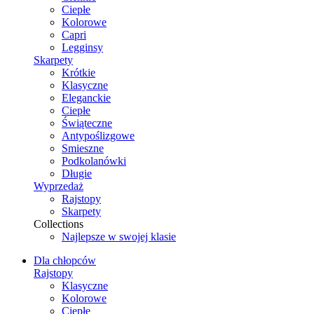
Ciepłe
Kolorowe
Capri
Legginsy
Skarpety
Krótkie
Klasyczne
Eleganckie
Ciepłe
Świąteczne
Antypoślizgowe
Smieszne
Podkolanówki
Długie
Wyprzedaż
Rajstopy
Skarpety
Collections
Najlepsze w swojej klasie
Dla chłopców
Rajstopy
Klasyczne
Kolorowe
Ciepłe