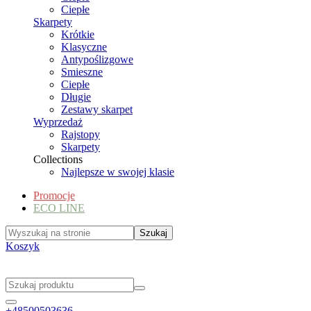
Ciepłe
Skarpety
Krótkie
Klasyczne
Antypoślizgowe
Smieszne
Ciepłe
Długie
Zestawy skarpet
Wyprzedaż
Rajstopy
Skarpety
Collections
Najlepsze w swojej klasie
Promocje
ECO LINE
Koszyk
+48500503636