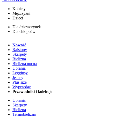
Kobiety
Mężczyźni
Dzieci
Dla dziewczynek
Dla chłopców
Nowość
Rajstopy
Skarpety
Bielizna
Bielizna nocna
Ubrania
Legginsy
Jeansy
Plus size
Wyprzedaż
Przewodniki i kolekcje
Ubrania
Skarpety
Bielizna
Termobielizna