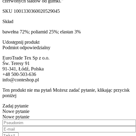
czerwonych śladów od gumki."
SKU
1001330360020529045
Skład
bawełna 72%; poliamid 25%; elastan 3%
Udostępnij produkt
Podmiot odpowiedzialny
EuroTrade Tex Sp z o.o.
Św. Teresy 91
91-341, Łódź, Polska
+48 500-503-636
info@conteshop.pl
Ten produkt nie ma pytań Możesz zadać pytanie, klikając przycisk
poniżej
Zadaj pytanie
Nowe pytanie
Nowe pytanie