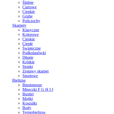
Ślubne
Ciążowe
Cienkie
Grube
Pończochy
Skarpety
Klasyczne
Kolorowe
Cienkie
Ciepłe
Świąteczne
Podkolanówki
Długie
Krótkie
Stopki
Zestawy skarpet
Sportowe
Bielizna
Biustonosze
Miseczki F G H I J
Bustier
Majtki
Koszulki
Body
Termobielizna