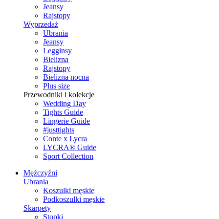
Jeansy
Rajstopy
Wyprzedaż
Ubrania
Jeansy
Legginsy
Bielizna
Rajstopy
Bielizna nocna
Plus size
Przewodniki i kolekcje
Wedding Day
Tights Guide
Lingerie Guide
#justtights
Conte x Lycra
LYCRA® Guide
Sport Сollection
Mężczyźni
Ubrania
Koszulki męskie
Podkoszulki męskie
Skarpety
Stopki