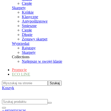
Ciepłe
Skarpety
Krótkie
Klasyczne
Antypoślizgowe
Smieszne
Ciepłe
Długie
Zestawy skarpet
Wyprzedaż
Rajstopy
Skarpety
Collections
Najlepsze w swojej klasie
Promocje
ECO LINE
Koszyk
+48500503636