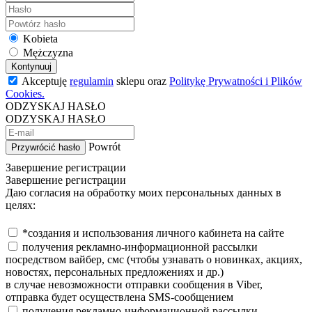
Kobieta
Mężczyzna
Kontynuuj
Akceptuję
regulamin
sklepu oraz
Politykę Prywatności i Plików
Cookies.
ODZYSKAJ HASŁO
ODZYSKAJ HASŁO
Powrót
Przywrócić hasło
Завершение регистрации
Завершение регистрации
Даю согласия на обработку моих персональных данных в
целях:
*создания и использования личного кабинета на сайте
получения рекламно-информационной рассылки
посредством вайбер, смс (чтобы узнавать о новинках, акциях,
новостях, персональных предложениях и др.)
в случае невозможности отправки сообщения в Viber,
отправка будет осуществлена SMS-сообщением
получения рекламно-информационной рассылки