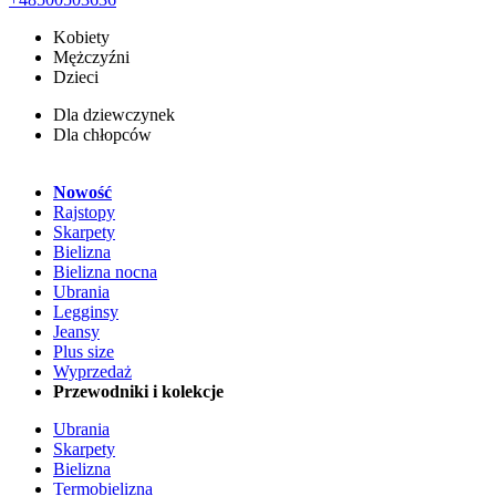
Kobiety
Mężczyźni
Dzieci
Dla dziewczynek
Dla chłopców
Nowość
Rajstopy
Skarpety
Bielizna
Bielizna nocna
Ubrania
Legginsy
Jeansy
Plus size
Wyprzedaż
Przewodniki i kolekcje
Ubrania
Skarpety
Bielizna
Termobielizna