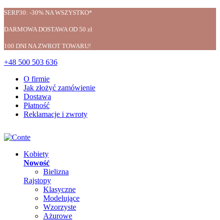
SERP30: -30% NA WSZYSTKO*
DARMOWA DOSTAWA OD 50 zł
100 DNI NA ZWROT TOWARU!
+48 500 503 636
O firmie
Jak złożyć zamówienie
Dostawa
Płatność
Reklamacje i zwroty
Kobiety
Nowość
Bielizna
Rajstopy
Klasyczne
Modelujące
Wzorzyste
Ażurowe