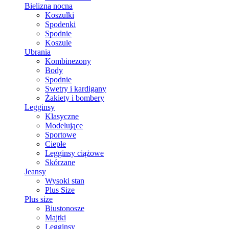
Bielizna nocna
Koszulki
Spodenki
Spodnie
Koszule
Ubrania
Kombinezony
Body
Spodnie
Swetry i kardigany
Żakiety i bombery
Legginsy
Klasyczne
Modelujące
Sportowe
Ciepłe
Legginsy ciążowe
Skórzane
Jeansy
Wysoki stan
Plus Size
Plus size
Biustonosze
Majtki
Legginsy