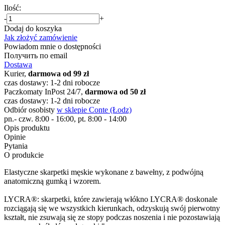
Ilość:
-
+
Dodaj do koszyka
Jak złożyć zamówienie
Powiadom mnie o dostępności
Получить по email
Dostawa
Kurier,
darmowa od 99 zł
czas dostawy: 1-2 dni robocze
Paczkomaty InPost 24/7,
darmowa od 50 zł
czas dostawy: 1-2 dni robocze
Odbiór osobisty
w sklepie Conte (Łodz)
pn.- czw. 8:00 - 16:00, pt. 8:00 - 14:00
Opis produktu
Opinie
Pytania
O produkcie
Elastyczne skarpetki męskie wykonane z bawełny, z podwójną
anatomiczną gumką i wzorem.
LYCRA®: skarpetki, które zawierają włókno LYCRA® doskonale
rozciągają się we wszystkich kierunkach, odzyskują swój pierwotny
kształt, nie zsuwają się ze stopy podczas noszenia i nie pozostawiają