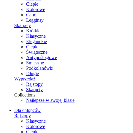
Ciepłe
Kolorowe
Capri
Legginsy
Skarpety
Krótkie
Klasyczne
Eleganckie
Ciepłe
Świąteczne
Antypoślizgowe
Smieszne
Podkolanówki
Długie
Wyprzedaż
Rajstopy
Skarpety
Collections
Najlepsze w swojej klasie
Dla chłopców
Rajstopy
Klasyczne
Kolorowe
Ciepłe