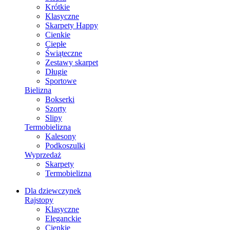
Krótkie
Klasyczne
Skarpety Happy
Cienkie
Ciepłe
Świąteczne
Zestawy skarpet
Długie
Sportowe
Bielizna
Bokserki
Szorty
Slipy
Termobielizna
Kalesony
Podkoszulki
Wyprzedaż
Skarpety
Termobielizna
Dla dziewczynek
Rajstopy
Klasyczne
Eleganckie
Cienkie