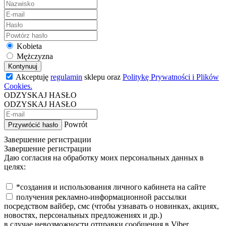
Kobieta
Mężczyzna
Kontynuuj
Akceptuję
regulamin
sklepu oraz
Politykę Prywatności i Plików
Cookies.
ODZYSKAJ HASŁO
ODZYSKAJ HASŁO
Powrót
Przywrócić hasło
Завершение регистрации
Завершение регистрации
Даю согласия на обработку моих персональных данных в
целях:
*создания и использования личного кабинета на сайте
получения рекламно-информационной рассылки
посредством вайбер, смс (чтобы узнавать о новинках, акциях,
новостях, персональных предложениях и др.)
в случае невозможности отправки сообщения в Viber,