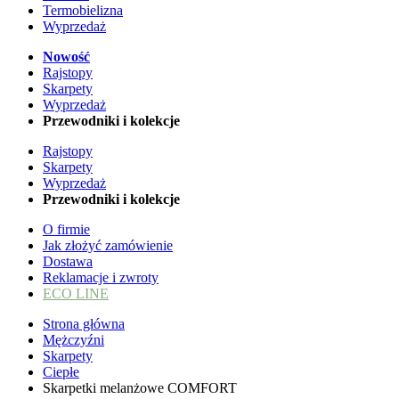
Termobielizna
Wyprzedaż
Nowość
Rajstopy
Skarpety
Wyprzedaż
Przewodniki i kolekcje
Rajstopy
Skarpety
Wyprzedaż
Przewodniki i kolekcje
O firmie
Jak złożyć zamówienie
Dostawa
Reklamacje i zwroty
ECO LINE
Strona główna
Mężczyźni
Skarpety
Ciepłe
Skarpetki melanżowe COMFORT