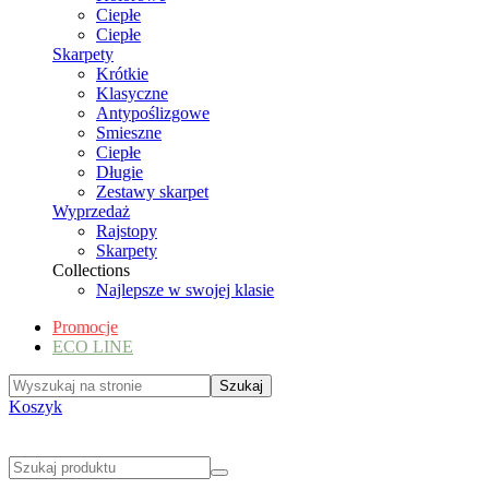
Ciepłe
Ciepłe
Skarpety
Krótkie
Klasyczne
Antypoślizgowe
Smieszne
Ciepłe
Długie
Zestawy skarpet
Wyprzedaż
Rajstopy
Skarpety
Collections
Najlepsze w swojej klasie
Promocje
ECO LINE
Koszyk