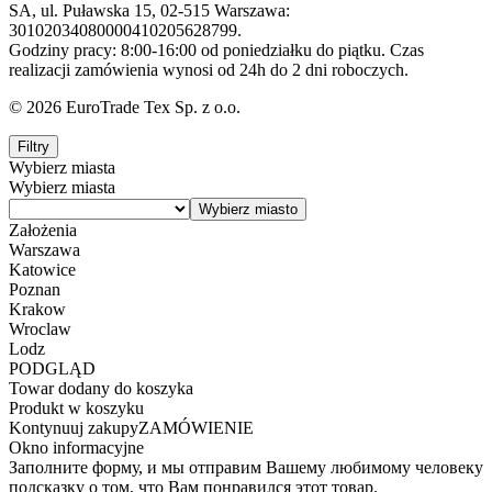
SA, ul. Puławska 15, 02-515 Warszawa:
30102034080000410205628799.
Godziny pracy: 8:00-16:00 od poniedziałku do piątku. Czas
realizacji zamówienia wynosi od 24h do 2 dni roboczych.
© 2026 EuroTrade Tex Sp. z o.o.
Filtry
Wybierz miasta
Wybierz miasta
Założenia
Warszawa
Katowice
Poznan
Krakow
Wroclaw
Lodz
PODGLĄD
Towar dodany do koszyka
Produkt w koszyku
Kontynuuj zakupy
ZAMÓWIENIE
Okno informacyjne
Заполните форму, и мы отправим Вашему любимому человеку
подсказку о том, что Вам понравился этот товар.