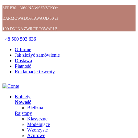
SERP30: -30% NA WSZYSTKO*
DARMOWA DOSTAWA OD 50 zł
100 DNI NA ZWROT TOWARU!
+48 500 503 636
O firmie
Jak złożyć zamówienie
Dostawa
Płatność
Reklamacje i zwroty
Kobiety
Nowość
Bielizna
Rajstopy
Klasyczne
Modelujące
Wzorzyste
Ażurowe