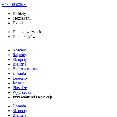
+48500503636
Kobiety
Mężczyźni
Dzieci
Dla dziewczynek
Dla chłopców
Nowość
Rajstopy
Skarpety
Bielizna
Bielizna nocna
Ubrania
Legginsy
Jeansy
Plus size
Wyprzedaż
Przewodniki i kolekcje
Ubrania
Skarpety
Bielizna