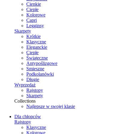
Cienkie
Ciepłe
Kolorowe
Capri
Legginsy
Skarpety
Krótkie
Klasyczne
Eleganckie
Ciepłe
Świąteczne
Antypoślizgowe
Smieszne
Podkolanówki
Długie
Wyprzedaż
Rajstopy
Skarpety
Collections
Najlepsze w swojej klasie
Dla chłopców
Rajstopy
Klasyczne
Kolorowe