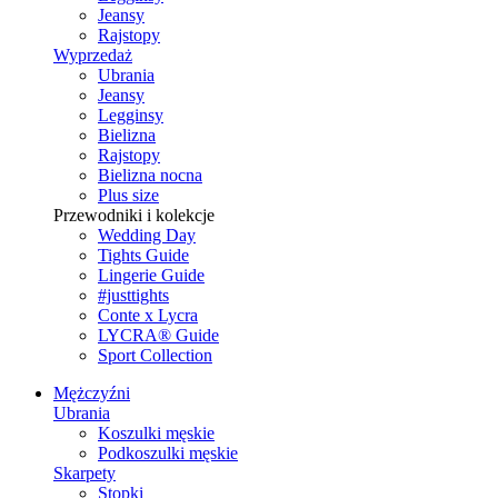
Jeansy
Rajstopy
Wyprzedaż
Ubrania
Jeansy
Legginsy
Bielizna
Rajstopy
Bielizna nocna
Plus size
Przewodniki i kolekcje
Wedding Day
Tights Guide
Lingerie Guide
#justtights
Conte x Lycra
LYCRA® Guide
Sport Сollection
Mężczyźni
Ubrania
Koszulki męskie
Podkoszulki męskie
Skarpety
Stopki