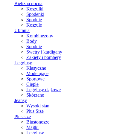
Bielizna nocna
Koszulki
Spodenki
Spodnie
Koszule
Ubrania
Kombinezony
Body
Spodnie
Swetry i kardigany
Żakiety i bombery
Legginsy
Klasyczne
Modelujące
Sportowe
Ciepłe
Legginsy ciążowe
Skórzane
Jeansy
Wysoki stan
Plus Size
Plus size
Biustonosze
Majtki
Legginsy