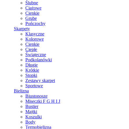
Ślubne
Ciążowe
Cienkie
Grube
Pończochy
Skarpety
Klasyczne
Kolorowe
Cienkie
Ciepłe
Świąteczne
Podkolanówki
Długie
Krótkie
Stopki
Zestawy skarpet
Sportowe
Bielizna
Biustonosze
Miseczki F G H I J
Bustier
Majtki
Koszulki
Body
Termobielizna