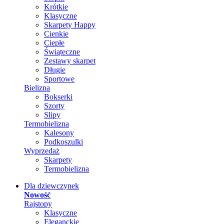
Krótkie
Klasyczne
Skarpety Happy
Cienkie
Ciepłe
Świąteczne
Zestawy skarpet
Długie
Sportowe
Bielizna
Bokserki
Szorty
Slipy
Termobielizna
Kalesony
Podkoszulki
Wyprzedaż
Skarpety
Termobielizna
Dla dziewczynek
Nowość
Rajstopy
Klasyczne
Eleganckie