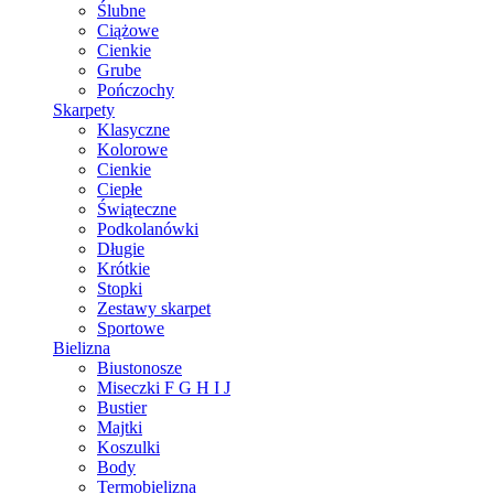
Ślubne
Ciążowe
Cienkie
Grube
Pończochy
Skarpety
Klasyczne
Kolorowe
Cienkie
Ciepłe
Świąteczne
Podkolanówki
Długie
Krótkie
Stopki
Zestawy skarpet
Sportowe
Bielizna
Biustonosze
Miseczki F G H I J
Bustier
Majtki
Koszulki
Body
Termobielizna