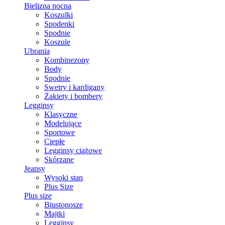
Bielizna nocna
Koszulki
Spodenki
Spodnie
Koszule
Ubrania
Kombinezony
Body
Spodnie
Swetry i kardigany
Żakiety i bombery
Legginsy
Klasyczne
Modelujące
Sportowe
Ciepłe
Legginsy ciążowe
Skórzane
Jeansy
Wysoki stan
Plus Size
Plus size
Biustonosze
Majtki
Legginsy