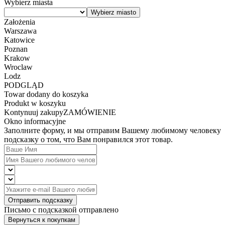
Wybierz miasta
Założenia
Warszawa
Katowice
Poznan
Krakow
Wroclaw
Lodz
PODGLĄD
Towar dodany do koszyka
Produkt w koszyku
Kontynuuj zakupy
ZAMÓWIENIE
Okno informacyjne
Заполните форму, и мы отправим Вашему любимому человеку
подсказку о том, что Вам понравился этот товар.
Отправить подсказку
Письмо с подсказкой отправлено
Вернуться к покупкам