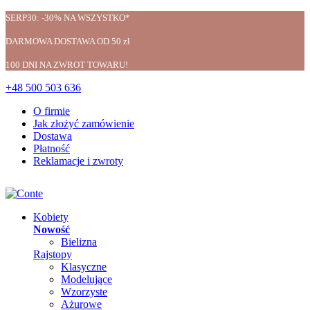
SERP30: -30% NA WSZYSTKO*
DARMOWA DOSTAWA OD 50 zł
100 DNI NA ZWROT TOWARU!
+48 500 503 636
O firmie
Jak złożyć zamówienie
Dostawa
Płatność
Reklamacje i zwroty
Kobiety
Nowość
Bielizna
Rajstopy
Klasyczne
Modelujące
Wzorzyste
Ażurowe