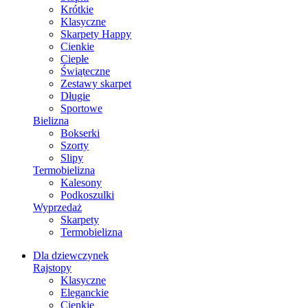
Krótkie
Klasyczne
Skarpety Happy
Cienkie
Ciepłe
Świąteczne
Zestawy skarpet
Długie
Sportowe
Bielizna
Bokserki
Szorty
Slipy
Termobielizna
Kalesony
Podkoszulki
Wyprzedaż
Skarpety
Termobielizna
Dla dziewczynek
Rajstopy
Klasyczne
Eleganckie
Cienkie