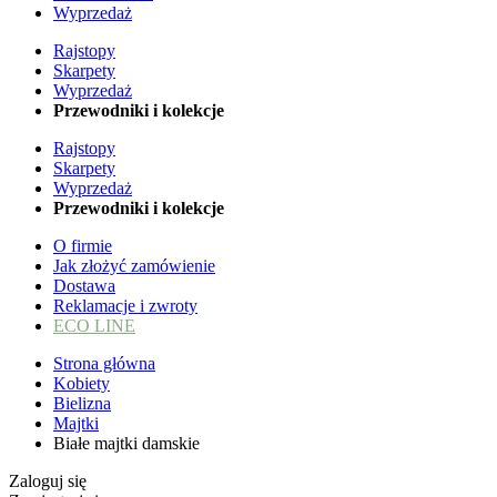
Wyprzedaż
Rajstopy
Skarpety
Wyprzedaż
Przewodniki i kolekcje
Rajstopy
Skarpety
Wyprzedaż
Przewodniki i kolekcje
O firmie
Jak złożyć zamówienie
Dostawa
Reklamacje i zwroty
ECO LINE
Strona główna
Kobiety
Bielizna
Majtki
Białe majtki damskie
Zaloguj się