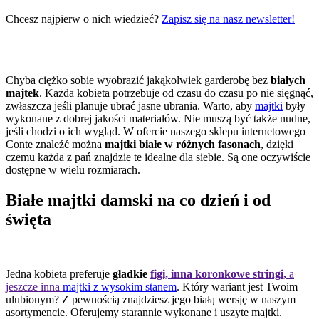
Chcesz najpierw o nich wiedzieć?
Zapisz się na nasz newsletter!
Chyba ciężko sobie wyobrazić jakąkolwiek garderobę bez
białych
majtek
. Każda kobieta potrzebuje od czasu do czasu po nie sięgnąć,
zwłaszcza jeśli planuje ubrać jasne ubrania. Warto, aby
majtki
były
wykonane z dobrej jakości materiałów. Nie muszą być także nudne,
jeśli chodzi o ich wygląd. W ofercie naszego sklepu internetowego
Conte znaleźć można
majtki białe w różnych fasonach
, dzięki
czemu każda z pań znajdzie te idealne dla siebie. Są one oczywiście
dostępne w wielu rozmiarach.
Białe majtki damski na co dzień i od
święta
Jedna kobieta preferuje
gładkie
figi, inna
koronkowe stringi,
a
jeszcze inna
majtki z wysokim stanem
. Który wariant jest Twoim
ulubionym? Z pewnością znajdziesz jego białą wersję w naszym
asortymencie. Oferujemy starannie wykonane i uszyte majtki.