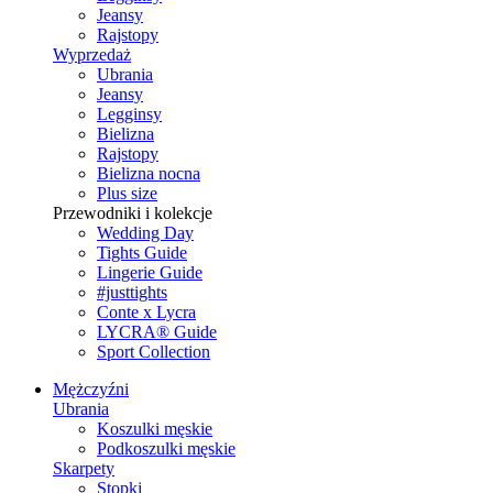
Jeansy
Rajstopy
Wyprzedaż
Ubrania
Jeansy
Legginsy
Bielizna
Rajstopy
Bielizna nocna
Plus size
Przewodniki i kolekcje
Wedding Day
Tights Guide
Lingerie Guide
#justtights
Conte x Lycra
LYCRA® Guide
Sport Сollection
Mężczyźni
Ubrania
Koszulki męskie
Podkoszulki męskie
Skarpety
Stopki