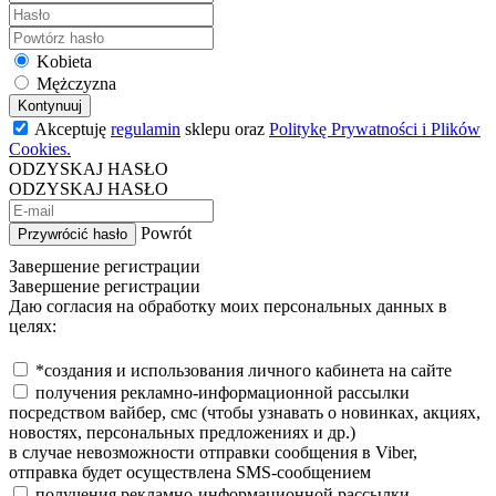
Kobieta
Mężczyzna
Kontynuuj
Akceptuję
regulamin
sklepu oraz
Politykę Prywatności i Plików
Cookies.
ODZYSKAJ HASŁO
ODZYSKAJ HASŁO
Powrót
Przywrócić hasło
Завершение регистрации
Завершение регистрации
Даю согласия на обработку моих персональных данных в
целях:
*создания и использования личного кабинета на сайте
получения рекламно-информационной рассылки
посредством вайбер, смс (чтобы узнавать о новинках, акциях,
новостях, персональных предложениях и др.)
в случае невозможности отправки сообщения в Viber,
отправка будет осуществлена SMS-сообщением
получения рекламно-информационной рассылки