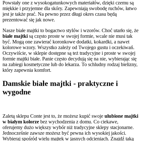
Powstały one z wysokogatunkowych materiałów, dzięki czemu są
miękkie i przyjemne dla skóry. Zapewniają swobodę ruchów, łatwo
jest je także prać. Na pewno przez długi okres czasu będą
prezentować się jak nowe.
Nasze białe majtki to bogactwo stylów i wzorów. Choć utarło się, że
białe majtki
są często proste w swojej formie, wcale nie musi tak
być. Mogą one zawierać koronkowe dodatki, kokardki, a nawet
kolorowe wzory. Wszystko zależy od Twojego gustu i oczekiwań.
Oczywiście, w sklepie dostępne są też tradycyjne i proste w swojej
formie majtki białe. Panie często decydują się na nie, wybierając się
na zabiegi kosmetyczne lub do lekarza. To schludny rodzaj bielizny,
który zapewnia komfort.
Damskie białe majtki - praktyczne i
wygodne
Zaletą sklepu Conte jest to, że możesz kupić swoje
ulubione majtki
w białym kolorze
bez wychodzenia z domu. Co ciekawe,
oferujemy dużo większy wybór niż tradycyjne sklepy stacjonarne.
Jednocześnie zawsze możesz być pewna ich wysokiej jakości.
Wybieraj spośród wielu majtek w jasnych odcieniach. Znajdź taką