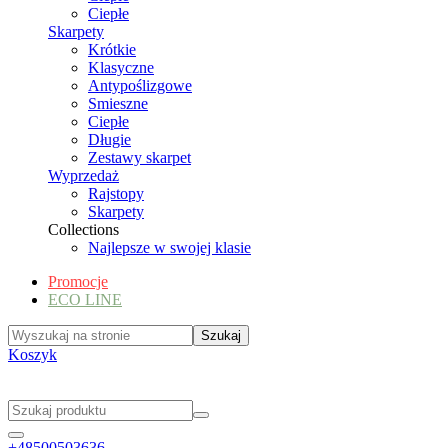
Ciepłe
Skarpety
Krótkie
Klasyczne
Antypoślizgowe
Smieszne
Ciepłe
Długie
Zestawy skarpet
Wyprzedaż
Rajstopy
Skarpety
Collections
Najlepsze w swojej klasie
Promocje
ECO LINE
Koszyk
+48500503636