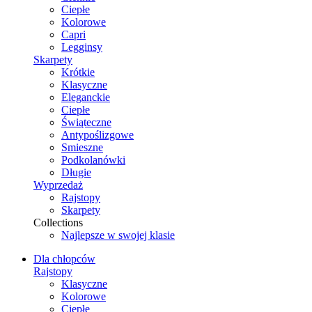
Ciepłe
Kolorowe
Capri
Legginsy
Skarpety
Krótkie
Klasyczne
Eleganckie
Ciepłe
Świąteczne
Antypoślizgowe
Smieszne
Podkolanówki
Długie
Wyprzedaż
Rajstopy
Skarpety
Collections
Najlepsze w swojej klasie
Dla chłopców
Rajstopy
Klasyczne
Kolorowe
Ciepłe