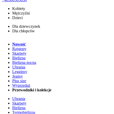
Kobiety
Mężczyźni
Dzieci
Dla dziewczynek
Dla chłopców
Nowość
Rajstopy
Skarpety
Bielizna
Bielizna nocna
Ubrania
Legginsy
Jeansy
Plus size
Wyprzedaż
Przewodniki i kolekcje
Ubrania
Skarpety
Bielizna
Termobielizna