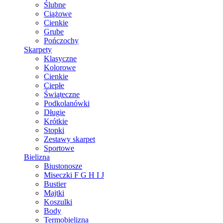
Ślubne
Ciążowe
Cienkie
Grube
Pończochy
Skarpety
Klasyczne
Kolorowe
Cienkie
Ciepłe
Świąteczne
Podkolanówki
Długie
Krótkie
Stopki
Zestawy skarpet
Sportowe
Bielizna
Biustonosze
Miseczki F G H I J
Bustier
Majtki
Koszulki
Body
Termobielizna