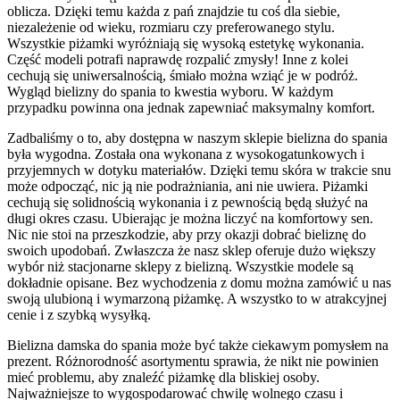
oblicza. Dzięki temu każda z pań znajdzie tu coś dla siebie,
niezależenie od wieku, rozmiaru czy preferowanego stylu.
Wszystkie piżamki wyróżniają się wysoką estetykę wykonania.
Część modeli potrafi naprawdę rozpalić zmysły! Inne z kolei
cechują się uniwersalnością, śmiało można wziąć je w podróż.
Wygląd bielizny do spania to kwestia wyboru. W każdym
przypadku powinna ona jednak zapewniać maksymalny komfort.
Zadbaliśmy o to, aby dostępna w naszym sklepie bielizna do spania
była wygodna. Została ona wykonana z wysokogatunkowych i
przyjemnych w dotyku materiałów. Dzięki temu skóra w trakcie snu
może odpocząć, nic ją nie podrażniania, ani nie uwiera. Piżamki
cechują się solidnością wykonania i z pewnością będą służyć na
długi okres czasu. Ubierając je można liczyć na komfortowy sen.
Nic nie stoi na przeszkodzie, aby przy okazji dobrać bieliznę do
swoich upodobań. Zwłaszcza że nasz sklep oferuje dużo większy
wybór niż stacjonarne sklepy z bielizną. Wszystkie modele są
dokładnie opisane. Bez wychodzenia z domu można zamówić u nas
swoją ulubioną i wymarzoną piżamkę. A wszystko to w atrakcyjnej
cenie i z szybką wysyłką.
Bielizna damska do spania może być także ciekawym pomysłem na
prezent. Różnorodność asortymentu sprawia, że nikt nie powinien
mieć problemu, aby znaleźć piżamkę dla bliskiej osoby.
Najważniejsze to wygospodarować chwilę wolnego czasu i