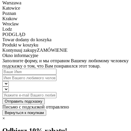
Warszawa
Katowice
Poznan
Krakow
Wroclaw
Lodz
PODGLĄD
Towar dodany do koszyka
Produkt w koszyku
Kontynuuj zakupy
ZAMÓWIENIE
Okno informacyjne
Заполните форму, и мы отправим Вашему любимому человеку
подсказку о том, что Вам понравился этот товар.
Отправить подсказку
Письмо с подсказкой отправлено
Вернуться к покупкам
×
Odbierz 10% rabatu!