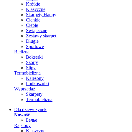
Krótkie
Klasyczne
Skarpety Happy
Cienkie
Ciepłe
Świąteczne
Zestawy skarpet
Długie
Sportowe
Bielizna
Bokserki
Szorty
Slipy
Termobielizna
Kalesony
Podkoszulki
Wyprzedaż
Skarpety
Termobielizna
Dla dziewczynek
Nowość
Белье
Rajstopy
Klasyczne