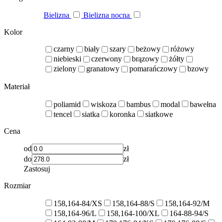
Bielizna
Bielizna nocna
Kolor
czarny
biały
szary
beżowy
różowy
niebieski
czerwony
brązowy
żółty
zielony
granatowy
pomarańczowy
bzowy
Materiał
poliamid
wiskoza
bambus
modal
bawełna
tencel
siatka
koronka
siatkowe
Cena
od
zł
do
zł
Zastosuj
Rozmiar
158,164-84/XS
158,164-88/S
158,164-92/M
158,164-96/L
158,164-100/XL
164-88-94/S