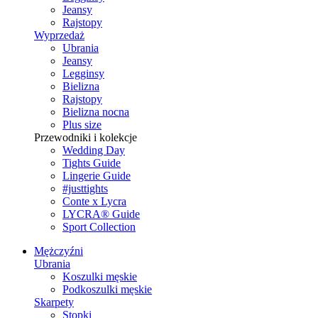
Jeansy
Rajstopy
Wyprzedaż
Ubrania
Jeansy
Legginsy
Bielizna
Rajstopy
Bielizna nocna
Plus size
Przewodniki i kolekcje
Wedding Day
Tights Guide
Lingerie Guide
#justtights
Conte x Lycra
LYCRA® Guide
Sport Сollection
Mężczyźni
Ubrania
Koszulki męskie
Podkoszulki męskie
Skarpety
Stopki