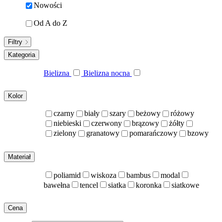
Nowości
Od A do Z
Filtry
Kategoria
Bielizna
Bielizna nocna
Kolor
czarny
biały
szary
beżowy
różowy
niebieski
czerwony
brązowy
żółty
zielony
granatowy
pomarańczowy
bzowy
Materiał
poliamid
wiskoza
bambus
modal
bawełna
tencel
siatka
koronka
siatkowe
Cena