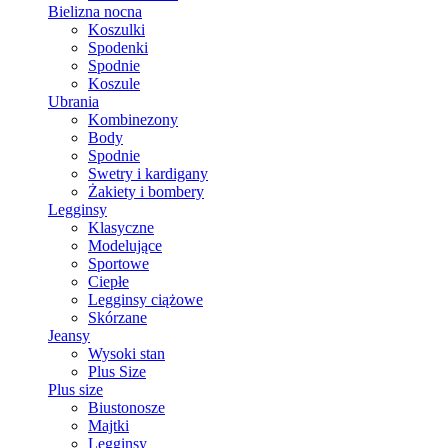
Bielizna nocna
Koszulki
Spodenki
Spodnie
Koszule
Ubrania
Kombinezony
Body
Spodnie
Swetry i kardigany
Żakiety i bombery
Legginsy
Klasyczne
Modelujące
Sportowe
Ciepłe
Legginsy ciążowe
Skórzane
Jeansy
Wysoki stan
Plus Size
Plus size
Biustonosze
Majtki
Legginsy