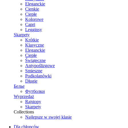
Eleganckie
Cienkie
Ciepłe
Kolorowe
Capri
Legginsy
Skarpety
Krótkie
Klasyczne
Eleganckie
Ciepłe
Świąteczne
Antypoślizgowe
Smieszne
Podkolanówki
Długie
Белье
Футболки
Wyprzedaż
Rajstopy
Skarpety
Collections
Najlepsze w swojej klasie
Dla chłopców