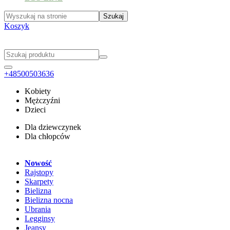
Koszyk
+48500503636
Kobiety
Mężczyźni
Dzieci
Dla dziewczynek
Dla chłopców
Nowość
Rajstopy
Skarpety
Bielizna
Bielizna nocna
Ubrania
Legginsy
Jeansy