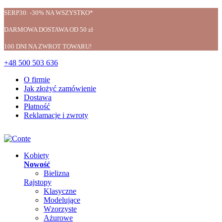
SERP30: -30% NA WSZYSTKO*
DARMOWA DOSTAWA OD 50 zł
100 DNI NA ZWROT TOWARU!
+48 500 503 636
O firmie
Jak złożyć zamówienie
Dostawa
Płatność
Reklamacje i zwroty
Kobiety
Nowość
Bielizna
Rajstopy
Klasyczne
Modelujące
Wzorzyste
Ażurowe