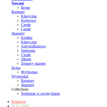
Nowość
Белье
Rajstopy
Klasyczne
Kolorowe
Ciepłe
Ciepłe
Skarpety
Krótkie
Klasyczne
Antypoślizgowe
Smieszne
Ciepłe
Długie
Zestawy skarpet
Белье
Футболки
Wyprzedaż
Rajstopy
Skarpety
Collections
Najlepsze w swojej klasie
Promocje
ECO LINE