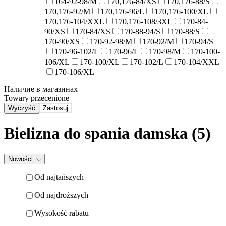
164-92-98/M
170,176-84/XS
170,176-88/S
170,176-92/M
170,176-96/L
170,176-100/XL
170,176-104/XXL
170,176-108/3XL
170-84-
90/XS
170-84/XS
170-88-94/S
170-88/S
170-90/XS
170-92-98/M
170-92/M
170-94/S
170-96-102/L
170-96/L
170-98/M
170-100-
106/XL
170-100/XL
170-102/L
170-104/XXL
170-106/XL
Наличие в магазинах
Towary przecenione
Wyczyść
Zastosuj
Bielizna do spania damska (5)
Nowości
Od najtańszych
Od najdroższych
Wysokość rabatu