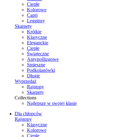
Ciepłe
Kolorowe
Capri
Legginsy
Skarpety
Krótkie
Klasyczne
Eleganckie
Ciepłe
Świąteczne
Antypoślizgowe
Smieszne
Podkolanówki
Długie
Wyprzedaż
Rajstopy
Skarpety
Collections
Najlepsze w swojej klasie
Dla chłopców
Rajstopy
Klasyczne
Kolorowe
Ciepłe