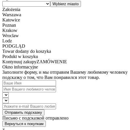
Założenia
Warszawa
Katowice
Poznan
Krakow
Wroclaw
Lodz
PODGLĄD
Towar dodany do koszyka
Produkt w koszyku
Kontynuuj zakupy
ZAMÓWIENIE
Okno informacyjne
Заполните форму, и мы отправим Вашему любимому человеку
подсказку о том, что Вам понравился этот товар.
Отправить подсказку
Письмо с подсказкой отправлено
Вернуться к покупкам
×