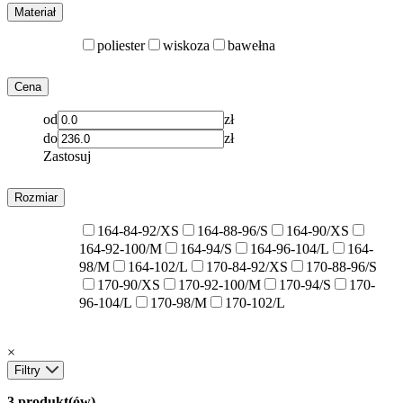
Materiał
poliester
wiskoza
bawełna
Cena
od
zł
do
zł
Zastosuj
Rozmiar
164-84-92/XS
164-88-96/S
164-90/XS
164-92-100/M
164-94/S
164-96-104/L
164-
98/M
164-102/L
170-84-92/XS
170-88-96/S
170-90/XS
170-92-100/M
170-94/S
170-
96-104/L
170-98/M
170-102/L
×
Filtry
3 produkt(ów)