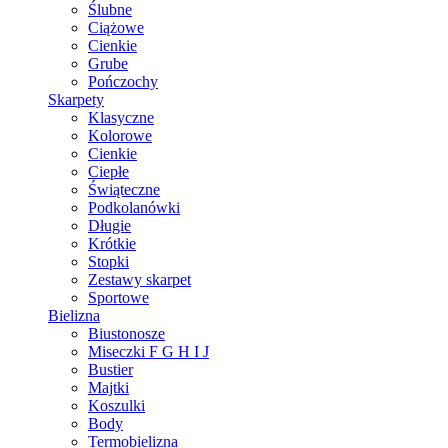
Ślubne
Ciążowe
Cienkie
Grube
Pończochy
Skarpety
Klasyczne
Kolorowe
Cienkie
Ciepłe
Świąteczne
Podkolanówki
Długie
Krótkie
Stopki
Zestawy skarpet
Sportowe
Bielizna
Biustonosze
Miseczki F G H I J
Bustier
Majtki
Koszulki
Body
Termobielizna