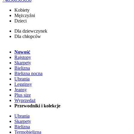
Kobiety
Mężczyźni
Dzieci
Dla dziewczynek
Dla chłopców
Nowość
Rajstopy
Skarpety
Bielizna
Bielizna nocna
Ubrania
Legginsy
Jeansy
Plus size
Wyprzedaż
Przewodniki i kolekcje
Ubrania
Skarpety
Bielizna
Termobielizna