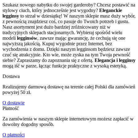
Szukasz nowego nabytku do swojej garderoby? Chcesz postawić na
stylowy ciuch, który jednocześnie jest wygodny?
Eleganckie
legginsy
to strzał w dziesiątkę! W naszym sklepie masz duży wybór,
z pewnością znajdziesz coś, co pasuje do Twoich potrzeb i gustu.
Nasz asortyment jest dużo bardziej zróżnicowany niż w
tradycyjnych sklepach stacjonarnych. Wybieraj spośród wielu
modeli
legginsów
, zawsze mając gwarancję, że cechują się one
najwyższą jakością. Kupuj wygodnie przez Internet, bez
wychodzenia z domu. Dzięki naszym legginsom będziesz zawsze
czuć się atrakcyjnie. Kto wie, może zyska na tym Twoja pewność
siebie? Zapraszamy do zapoznania się z ofertą.
Elegancja i legginsy
mogą iść w parze, łącząc funkcje praktyczne z wysoką estetyką.
Dostawa
Realizujemy darmową dostawę na terenie całej Polski dla zamówień
powyżej 50 zł.
O dostawie
Płatność
Za zamówienia w naszym sklepie internetowym możesz zapłacić w
dowolny dogodny sposób.
O płatności