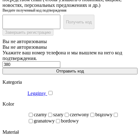
новостях, персональных предложениях и др.)
Введите полученный код подтверждения
Получить код
Завершить регистрацию
Вы не авторизованы
Вы не авторизованы
Укажите ваш номер телефона и мы вышлем на него код
подтверждения.
Отправить код
Kategoria
Legginsy
Kolor
czarny
szary
czerwony
brązowy
granatowy
bordowy
Materiał