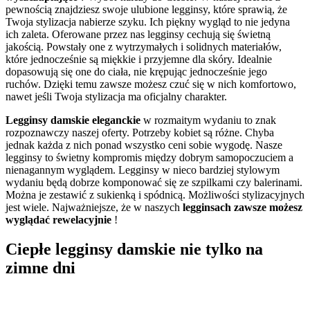
pewnością znajdziesz swoje ulubione legginsy, które sprawią, że
Twoja stylizacja nabierze szyku. Ich piękny wygląd to nie jedyna
ich zaleta. Oferowane przez nas legginsy cechują się świetną
jakością. Powstały one z wytrzymałych i solidnych materiałów,
które jednocześnie są miękkie i przyjemne dla skóry. Idealnie
dopasowują się one do ciała, nie krępując jednocześnie jego
ruchów. Dzięki temu zawsze możesz czuć się w nich komfortowo,
nawet jeśli Twoja stylizacja ma oficjalny charakter.
Legginsy damskie eleganckie
w rozmaitym wydaniu to znak
rozpoznawczy naszej oferty. Potrzeby kobiet są różne. Chyba
jednak każda z nich ponad wszystko ceni sobie wygodę. Nasze
legginsy to świetny kompromis między dobrym samopoczuciem a
nienagannym wyglądem. Legginsy w nieco bardziej stylowym
wydaniu będą dobrze komponować się ze szpilkami czy balerinami.
Można je zestawić z sukienką i spódnicą. Możliwości stylizacyjnych
jest wiele. Najważniejsze, że w naszych
legginsach zawsze możesz
wyglądać rewelacyjnie
!
Ciepłe legginsy damskie nie tylko na
zimne dni