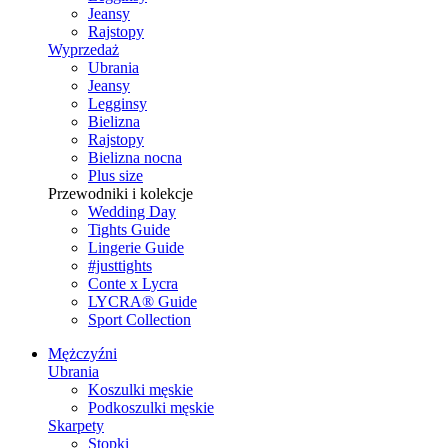
Jeansy
Rajstopy
Wyprzedaż
Ubrania
Jeansy
Legginsy
Bielizna
Rajstopy
Bielizna nocna
Plus size
Przewodniki i kolekcje
Wedding Day
Tights Guide
Lingerie Guide
#justtights
Conte x Lycra
LYCRA® Guide
Sport Сollection
Mężczyźni
Ubrania
Koszulki męskie
Podkoszulki męskie
Skarpety
Stopki