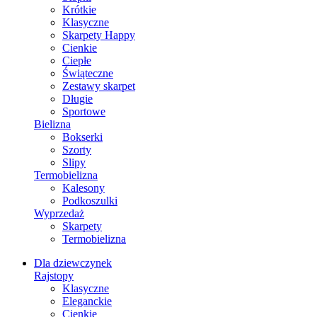
Krótkie
Klasyczne
Skarpety Happy
Cienkie
Ciepłe
Świąteczne
Zestawy skarpet
Długie
Sportowe
Bielizna
Bokserki
Szorty
Slipy
Termobielizna
Kalesony
Podkoszulki
Wyprzedaż
Skarpety
Termobielizna
Dla dziewczynek
Rajstopy
Klasyczne
Eleganckie
Cienkie