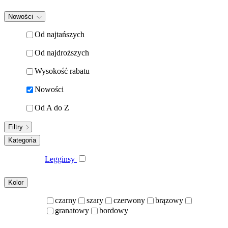
Nowości
Od najtańszych
Od najdroższych
Wysokość rabatu
Nowości
Od A do Z
Filtry
Kategoria
Legginsy
Kolor
czarny
szary
czerwony
brązowy
granatowy
bordowy