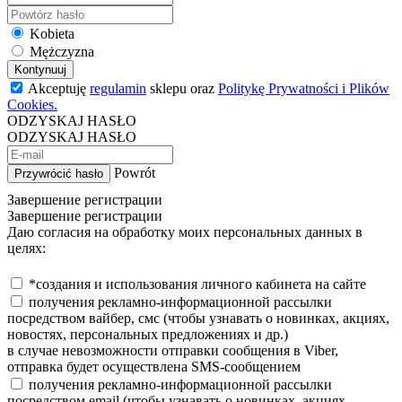
Kobieta
Mężczyzna
Kontynuuj
Akceptuję
regulamin
sklepu oraz
Politykę Prywatności i Plików
Cookies.
ODZYSKAJ HASŁO
ODZYSKAJ HASŁO
Powrót
Przywrócić hasło
Завершение регистрации
Завершение регистрации
Даю согласия на обработку моих персональных данных в
целях:
*создания и использования личного кабинета на сайте
получения рекламно-информационной рассылки
посредством вайбер, смс (чтобы узнавать о новинках, акциях,
новостях, персональных предложениях и др.)
в случае невозможности отправки сообщения в Viber,
отправка будет осуществлена SMS-сообщением
получения рекламно-информационной рассылки
посредством email (чтобы узнавать о новинках, акциях,