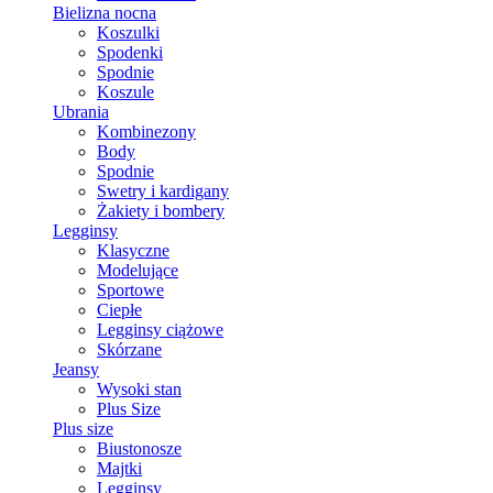
Bielizna nocna
Koszulki
Spodenki
Spodnie
Koszule
Ubrania
Kombinezony
Body
Spodnie
Swetry i kardigany
Żakiety i bombery
Legginsy
Klasyczne
Modelujące
Sportowe
Ciepłe
Legginsy ciążowe
Skórzane
Jeansy
Wysoki stan
Plus Size
Plus size
Biustonosze
Majtki
Legginsy