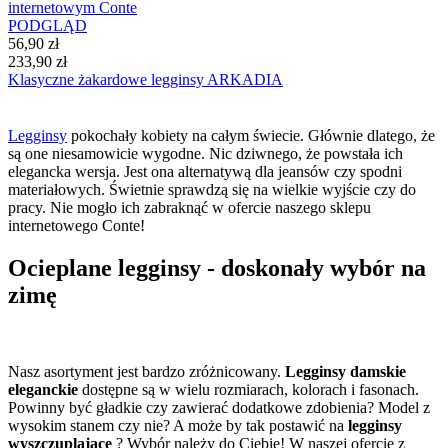
PODGLĄD
56,90 zł
233,90 zł
Klasyczne żakardowe legginsy ARKADIA
Legginsy
pokochały kobiety na całym świecie. Głównie dlatego, że
są one niesamowicie wygodne. Nic dziwnego, że powstała ich
elegancka wersja. Jest ona alternatywą dla jeansów czy spodni
materiałowych. Świetnie sprawdzą się na wielkie wyjście czy do
pracy. Nie mogło ich zabraknąć w ofercie naszego sklepu
internetowego Conte!
Ocieplane legginsy - doskonały wybór na
zimę
Nasz asortyment jest bardzo zróżnicowany.
Legginsy damskie
eleganckie
dostępne są w wielu rozmiarach, kolorach i fasonach.
Powinny być gładkie czy zawierać dodatkowe zdobienia? Model z
wysokim stanem czy nie? A może by tak postawić na
legginsy
wyszczuplające
? Wybór należy do Ciebie! W naszej ofercie z