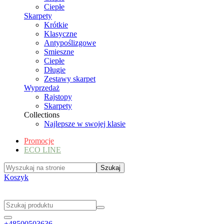
Ciepłe
Skarpety
Krótkie
Klasyczne
Antypoślizgowe
Smieszne
Ciepłe
Długie
Zestawy skarpet
Wyprzedaż
Rajstopy
Skarpety
Collections
Najlepsze w swojej klasie
Promocje
ECO LINE
Koszyk
+48500503636