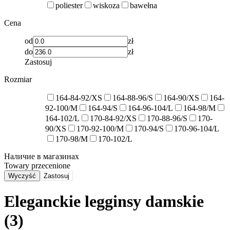
poliester
wiskoza
bawełna
Cena
od
zł
do
zł
Zastosuj
Rozmiar
164-84-92/XS
164-88-96/S
164-90/XS
164-
92-100/M
164-94/S
164-96-104/L
164-98/M
164-102/L
170-84-92/XS
170-88-96/S
170-
90/XS
170-92-100/M
170-94/S
170-96-104/L
170-98/M
170-102/L
Наличие в магазинах
Towary przecenione
Wyczyść
Zastosuj
Eleganckie legginsy damskie
(3)