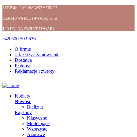
SERP30: -30% NA WSZYSTKO*
DARMOWA DOSTAWA OD 50 zł
100 DNI NA ZWROT TOWARU!
+48 500 503 636
O firmie
Jak złożyć zamówienie
Dostawa
Płatność
Reklamacje i zwroty
Kobiety
Nowość
Bielizna
Rajstopy
Klasyczne
Modelujące
Wzorzyste
Ażurowe