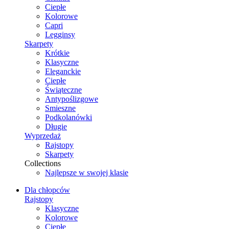
Ciepłe
Kolorowe
Capri
Legginsy
Skarpety
Krótkie
Klasyczne
Eleganckie
Ciepłe
Świąteczne
Antypoślizgowe
Smieszne
Podkolanówki
Długie
Wyprzedaż
Rajstopy
Skarpety
Collections
Najlepsze w swojej klasie
Dla chłopców
Rajstopy
Klasyczne
Kolorowe
Ciepłe