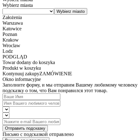
Wybierz miasta
Założenia
Warszawa
Katowice
Poznan
Krakow
Wroclaw
Lodz
PODGLĄD
Towar dodany do koszyka
Produkt w koszyku
Kontynuuj zakupy
ZAMÓWIENIE
Okno informacyjne
Заполните форму, и мы отправим Вашему любимому человеку
подсказку о том, что Вам понравился этот товар.
Отправить подсказку
Письмо с подсказкой отправлено