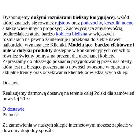
Dysponujemy
dużymi rozmiarami bielizny korygującej
, wśród
której znalazły się również
rajstopy
oraz
pończochy
,
koszulki nocne
,
a także wiele innych propozycji. Zachwycająca zmysłowością,
podkreślająca atuty, bardzo
kobieca bielizna
w większych
rozmiarach na pewno zainteresuje i przekona do siebie nawet
najbardziej wymagające Klientki.
Modelujące, bardzo efektowne i
miłe w dotyku produkty
dostępne w konkurencyjnych cenach to
również świetny pomysł na prezent dla ukochanej kobiety.
Zapraszamy do bliższego poznania przygotowanej przez nas oferty,
która jest na bieżąco poszerzana o nowości tworzone w oparciu o
aktualne trendy oraz oczekiwania klientek odwiedzających sklep.
Dostawa
Realizujemy darmową dostawę na terenie całej Polski dla zamówień
powyżej 50 zł.
O dostawie
Płatność
Za zamówienia w naszym sklepie internetowym możesz zapłacić w
dowolny dogodny sposób.