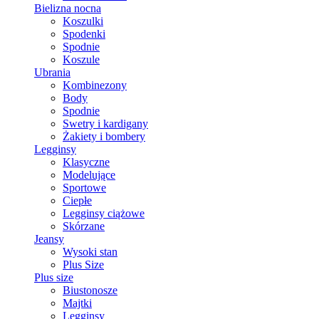
Bielizna nocna
Koszulki
Spodenki
Spodnie
Koszule
Ubrania
Kombinezony
Body
Spodnie
Swetry i kardigany
Żakiety i bombery
Legginsy
Klasyczne
Modelujące
Sportowe
Ciepłe
Legginsy ciążowe
Skórzane
Jeansy
Wysoki stan
Plus Size
Plus size
Biustonosze
Majtki
Legginsy