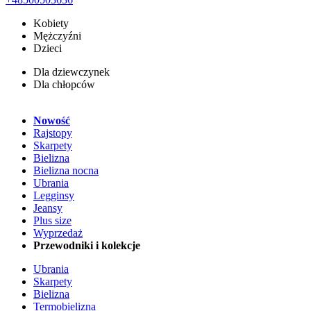
Kobiety
Mężczyźni
Dzieci
Dla dziewczynek
Dla chłopców
Nowość
Rajstopy
Skarpety
Bielizna
Bielizna nocna
Ubrania
Legginsy
Jeansy
Plus size
Wyprzedaż
Przewodniki i kolekcje
Ubrania
Skarpety
Bielizna
Termobielizna