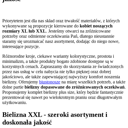
Priorytetem jest dla nas skład oraz trwałość materiałów, z których
wykonywane są propozycje kierowane do
kobiet noszących
rozmiary XL lub XXL
. Jesteśmy otwarci na zróżnicowane
potrzeby oraz odmienne oczekiwania Pań, dlatego nieustannie
staramy się urozmaicać nasz asortyment, dodając do niego nowe,
interesujące pozycje.
Różnorodne kroje, ciekawe warianty kolorystyczne, prostota i
minimalizm, a także produkty bogato zdobione dostępne są w
korzystnych cenach. Zapraszamy do skorzystania ze świadczonych
przez nas usług w celu nabycia nie tylko pięknej oraz dobrej
jakościowo, ale także zapewniającej najwyższy komfort noszenia
bielizny. Oferujemy
biustonosze
na miarę wszelkich potrzeb, a także
dolne partie
bielizny dopasowane do zróżnicowanych oczekiwań
.
Proponujemy komplet bielizny plus size, który będzie fantastycznie
prezentował się nawet po wielokrotnym praniu oraz długotrwałym
użytkowaniu.
Bielizna XXL - szeroki asortyment i
doskonała jakość