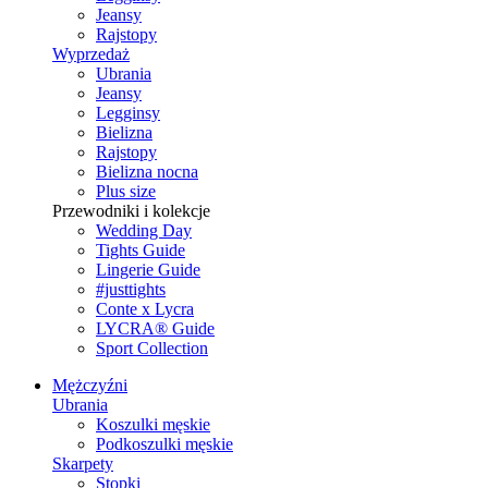
Jeansy
Rajstopy
Wyprzedaż
Ubrania
Jeansy
Legginsy
Bielizna
Rajstopy
Bielizna nocna
Plus size
Przewodniki i kolekcje
Wedding Day
Tights Guide
Lingerie Guide
#justtights
Conte x Lycra
LYCRA® Guide
Sport Сollection
Mężczyźni
Ubrania
Koszulki męskie
Podkoszulki męskie
Skarpety
Stopki