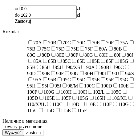
od
zł
do
zł
Zastosuj
Rozmiar
70A
70B
70C
70D
70E
70F
75A
75B
75C
75D
75E
75F
80A
80B
80C
80D
80E
80F
80G
80H
80I
80J
85A
85B
85C
85D
85E
85F
85G
85H
85I
85J
90/XS
90A
90B
90C
90D
90E
90F
90G
90H
90I
90J
94/S
95A
95B
95C
95D
95E
95F
95G
95H
95I
95J
98/M
100C
100D
100E
100F
100G
100H
100I
102/L
105C
105D
105E
105F
105G
105H
106/XL
110/XXL
110C
110D
110E
110F
110G
115C
115D
115E
115F
Наличие в магазинах
Towary przecenione
Wyczyść
Zastosuj