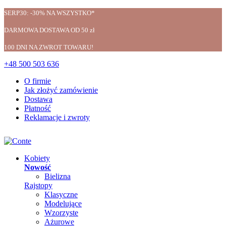
SERP30: -30% NA WSZYSTKO*
DARMOWA DOSTAWA OD 50 zł
100 DNI NA ZWROT TOWARU!
+48 500 503 636
O firmie
Jak złożyć zamówienie
Dostawa
Płatność
Reklamacje i zwroty
Kobiety
Nowość
Bielizna
Rajstopy
Klasyczne
Modelujące
Wzorzyste
Ażurowe