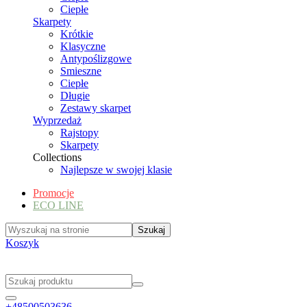
Ciepłe
Skarpety
Krótkie
Klasyczne
Antypoślizgowe
Smieszne
Ciepłe
Długie
Zestawy skarpet
Wyprzedaż
Rajstopy
Skarpety
Collections
Najlepsze w swojej klasie
Promocje
ECO LINE
Koszyk
+48500503636