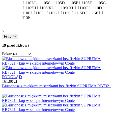
102/L
105C
105D
105E
105F
105G
105H
106/XL
110/XXL
110C
110D
110E
110F
110G
115C
115D
115E
115F
×
Filtry
19 produkt(ów)
Pokaż
PODGLĄD
161,90 zł
Biustonosz z miękkimi miseczkami bez fiszbin SUPREMA RB7321