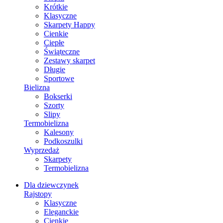
Krótkie
Klasyczne
Skarpety Happy
Cienkie
Ciepłe
Świąteczne
Zestawy skarpet
Długie
Sportowe
Bielizna
Bokserki
Szorty
Slipy
Termobielizna
Kalesony
Podkoszulki
Wyprzedaż
Skarpety
Termobielizna
Dla dziewczynek
Rajstopy
Klasyczne
Eleganckie
Cienkie