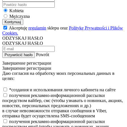
Kobieta
Mężczyzna
Kontynuuj
Akceptuję
regulamin
sklepu oraz
Politykę Prywatności i Plików
Cookies.
ODZYSKAJ HASŁO
ODZYSKAJ HASŁO
Powrót
Przywrócić hasło
Завершение регистрации
Завершение регистрации
Даю согласия на обработку моих персональных данных в
целях:
*создания и использования личного кабинета на сайте
получения рекламно-информационной рассылки
посредством вайбер, смс (чтобы узнавать о новинках, акциях,
новостях, персональных предложениях и др.)
в случае невозможности отправки сообщения в Viber,
отправка будет осуществлена SMS-сообщением
получения рекламно-информационной рассылки
посредством email (чтобы узнавать о новинках, акциях,