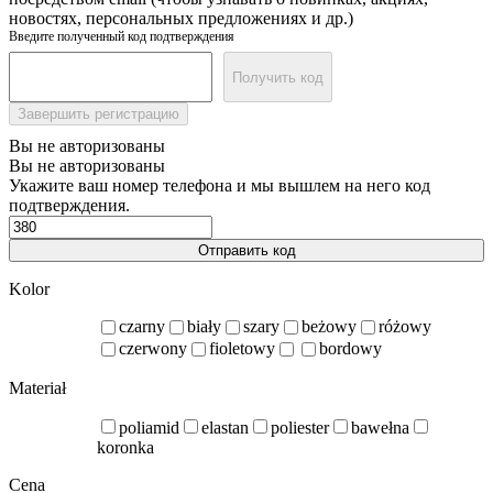
новостях, персональных предложениях и др.)
Введите полученный код подтверждения
Получить код
Завершить регистрацию
Вы не авторизованы
Вы не авторизованы
Укажите ваш номер телефона и мы вышлем на него код
подтверждения.
Отправить код
Kolor
czarny
biały
szary
beżowy
różowy
czerwony
fioletowy
bordowy
Materiał
poliamid
elastan
poliester
bawełna
koronka
Cena