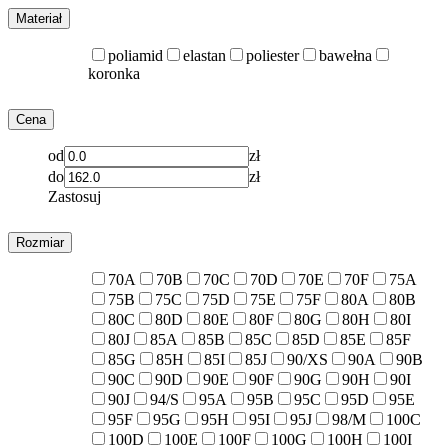
Materiał
poliamid
elastan
poliester
bawełna
koronka
Cena
od
zł
do
zł
Zastosuj
Rozmiar
70A
70B
70C
70D
70E
70F
75A
75B
75C
75D
75E
75F
80A
80B
80C
80D
80E
80F
80G
80H
80I
80J
85A
85B
85C
85D
85E
85F
85G
85H
85I
85J
90/XS
90A
90B
90C
90D
90E
90F
90G
90H
90I
90J
94/S
95A
95B
95C
95D
95E
95F
95G
95H
95I
95J
98/M
100C
100D
100E
100F
100G
100H
100I