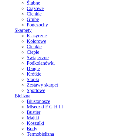
Ślubne
Ciążowe
Cienkie
Grube
Pończochy
Skarpety
Klasyczne
Kolorowe
Cienkie
Ciepłe
Świąteczne
Podkolanówki
Długie
Krótkie
Stopki
Zestawy skarpet
Sportowe
Bielizna
Biustonosze
Miseczki F G H I J
Bustier
Majtki
Koszulki
Body
Termobielizna