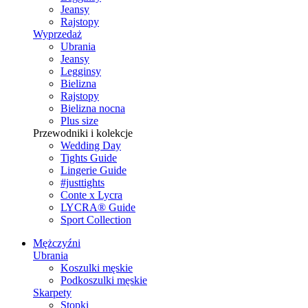
Jeansy
Rajstopy
Wyprzedaż
Ubrania
Jeansy
Legginsy
Bielizna
Rajstopy
Bielizna nocna
Plus size
Przewodniki i kolekcje
Wedding Day
Tights Guide
Lingerie Guide
#justtights
Conte x Lycra
LYCRA® Guide
Sport Сollection
Mężczyźni
Ubrania
Koszulki męskie
Podkoszulki męskie
Skarpety
Stopki