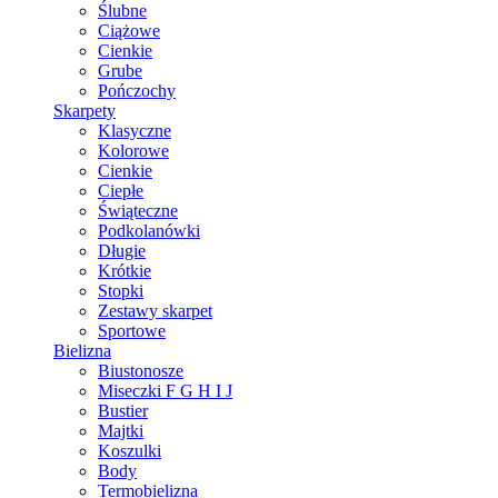
Ślubne
Ciążowe
Cienkie
Grube
Pończochy
Skarpety
Klasyczne
Kolorowe
Cienkie
Ciepłe
Świąteczne
Podkolanówki
Długie
Krótkie
Stopki
Zestawy skarpet
Sportowe
Bielizna
Biustonosze
Miseczki F G H I J
Bustier
Majtki
Koszulki
Body
Termobielizna