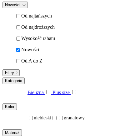
Nowości
Od najtańszych
Od najdroższych
Wysokość rabatu
Nowości
Od A do Z
Filtry
Kategoria
Bielizna
Plus size
Kolor
niebieski
granatowy
Materiał