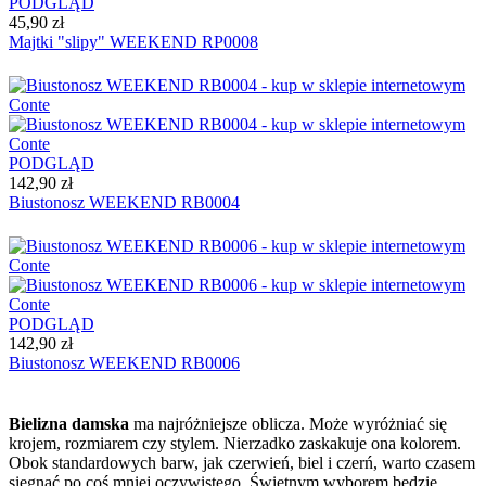
PODGLĄD
45,90 zł
Majtki "slipy" WEEKEND RP0008
PODGLĄD
142,90 zł
Biustonosz WEEKEND RB0004
PODGLĄD
142,90 zł
Biustonosz WEEKEND RB0006
Bielizna damska
ma najróżniejsze oblicza. Może wyróżniać się
krojem, rozmiarem czy stylem. Nierzadko zaskakuje ona kolorem.
Obok standardowych barw, jak czerwień, biel i czerń, warto czasem
sięgnąć po coś mniej oczywistego. Świetnym wyborem będzie