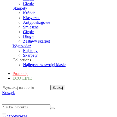
Ciepłe
Skarpety
Krótkie
Klasyczne
Antypoślizgowe
Smieszne
Ciepłe
Długie
Zestawy skarpet
Wyprzedaż
Rajstopy
Skarpety
Collections
Najlepsze w swojej klasie
Promocje
ECO LINE
Koszyk
+48500503636