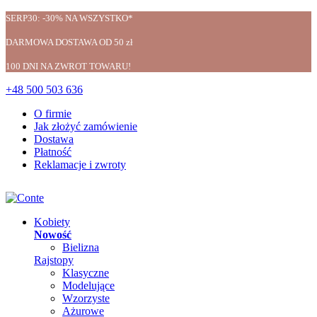
SERP30: -30% NA WSZYSTKO*
DARMOWA DOSTAWA OD 50 zł
100 DNI NA ZWROT TOWARU!
+48 500 503 636
O firmie
Jak złożyć zamówienie
Dostawa
Płatność
Reklamacje i zwroty
Kobiety
Nowość
Bielizna
Rajstopy
Klasyczne
Modelujące
Wzorzyste
Ażurowe