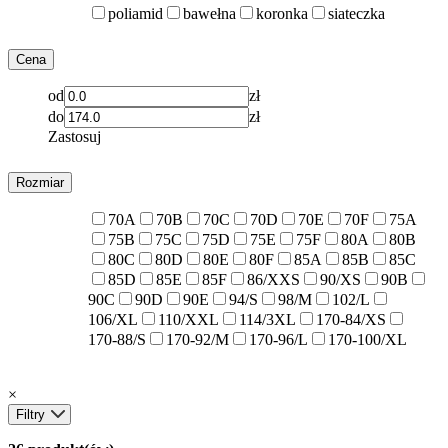
poliamid
bawełna
koronka
siateczka
Cena
od
zł
do
zł
Zastosuj
Rozmiar
70A
70B
70C
70D
70E
70F
75A
75B
75C
75D
75E
75F
80A
80B
80C
80D
80E
80F
85A
85B
85C
85D
85E
85F
86/XXS
90/XS
90B
90C
90D
90E
94/S
98/M
102/L
106/XL
110/XXL
114/3XL
170-84/XS
170-88/S
170-92/M
170-96/L
170-100/XL
×
Filtry