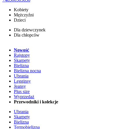
Kobiety
Mężczyźni
Dzieci
Dla dziewczynek
Dla chłopców
Nowość
Rajstopy
Skarpety
Bielizna
Bielizna nocna
Ubrania
Legginsy
Jeansy
Plus size
Wyprzedaż
Przewodniki i kolekcje
Ubrania
Skarpety
Bielizna
Termobielizna