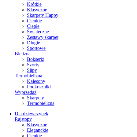
Krótkie
Klasyczne
Skarpety Happy
Cienkie
Ciepłe
Świąteczne
Zestawy skarpet
Długie
Sportowe
Bielizna
Bokserki
Szorty
Slipy
Termobielizna
Kalesony
Podkoszulki
Wyprzedaż
Skarpety
Termobielizna
Dla dziewczynek
Rajstopy
Klasyczne
Eleganckie
Cienkie