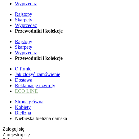
Wyprzedaż
Rajstopy
Skarpety
Wyprzedaż
Przewodniki i kolekcje
Rajstopy
Skarpety
Wyprzedaż
Przewodniki i kolekcje
O firmie
Jak złożyć zamówienie
Dostawa
Reklamacje i zwroty
ECO LINE
Strona główna
Kobiety
Bielizna
Niebieska bielizna damska
Zaloguj się
Zarejestruj się