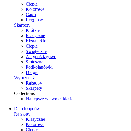
Ciepłe
Kolorowe
Capri
Legginsy
Skarpety
Krótkie
Klasyczne
Eleganckie
Ciepłe
Świąteczne
Antypoślizgowe
Smieszne
Podkolanówki
Długie
Wyprzedaż
Rajstopy
Skarpety
Collections
Najlepsze w swojej klasie
Dla chłopców
Rajstopy
Klasyczne
Kolorowe
Ciepłe