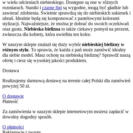
w wielu odcieniach niebieskiego. Dostępne są one w różnych
rozmiarach. Staniki i
czarne figi
są wygodne, mogą być gładkie lub
zawierać zdobienia. Świetnie sprawdzą się do niebieskich sukienek i
ubrań. Idealnie będą się komponować z pastelowymi kolorami
stylizacji. Najważniejsze, że można je dobrać do swoich oczekiwań
oraz gustu.
Niebieska bielizna
to także ciekawy pomysł na prezent,
zwłaszcza dla kobiety, która uwielbia ten kolor.
W naszym sklepie znalazł się duży wybór
niebieskiej bielizny w
różnym stylu
. To sprawia, że każda z pań może zamówić idealny
dla siebie model. Masz ochotę na niebieską bieliznę? Sprawdź naszą
ofertę i ciesz się wysokiej jakości produktem.
Dostawa
Realizujemy darmową dostawę na terenie całej Polski dla zamówień
powyżej 50 zł.
O dostawie
Płatność
Za zamówienia w naszym sklepie internetowym możesz zapłacić w
dowolny dogodny sposób.
O płatności
Reklamacje i zwroty