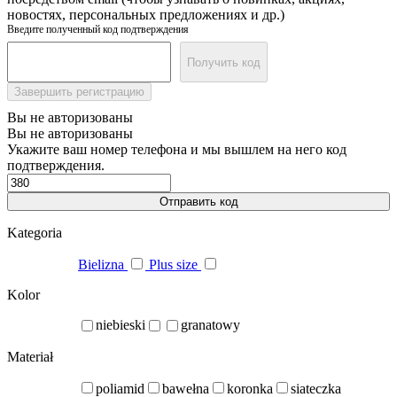
новостях, персональных предложениях и др.)
Введите полученный код подтверждения
Получить код
Завершить регистрацию
Вы не авторизованы
Вы не авторизованы
Укажите ваш номер телефона и мы вышлем на него код
подтверждения.
Отправить код
Kategoria
Bielizna
Plus size
Kolor
niebieski
granatowy
Materiał
poliamid
bawełna
koronka
siateczka