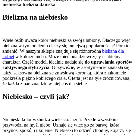
niebieska bielizna damska
.
Bielizna na niebiesko
Wiele osób uważa kolor niebieski za swój ulubiony. Dlaczego więc
bielizna w tym odcieniu cieszy się mniejszą popularnością? Pora to
zmienić! W naszym sklepie znajduje się różnorodna
bielizna dla
kobiet
w kolorze nieba. Może mieć ona dziewczęcy i subtelny
charakter. Część modeli idealnie nadaje się
do uprawiania sportów
i aktywnego stylu życia
. Oczywiście, w asortymencie znalazła się
także seksowna bielizna ze zmysłową koronką, która znakomicie
podkreśla piękno kobiecego ciała. Oferta jest na tyle zróżnicowana,
że każda z pań znajdzie w niej coś dla siebie.
Niebiesko – czyli jak?
Niebieski kolor wzbudza wiele skojarzeń. Przede wszystkim
przywodzi na myśl niebo. Uznaje się więc go za barwę, która
przynosi spokój i ukojenie. Niebieski to odcień chłodny, kojarzy się