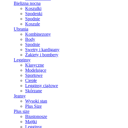
Bielizna nocna
Koszulki
Spodenki
Spodnie
Koszule
Ubrania
Kombinezony
Body
Spodnie
Swetry i kardigany
Żakiety i bombery
Legginsy
Klasyczne
Modelujące
Sportowe
Ciepłe
Legginsy ciążowe
Skórzane
Jeansy
Wysoki stan
Plus Size
Plus size
Biustonosze
Majtki
Legginsy