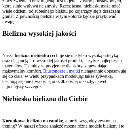
z orzeźwieniem oraz higieną. Jest to jedna z barw podstawowych,
która silnie wpływa na zmysły. Rzecz jasna, niebieski może mieć
wiele odcieni, od subtelnego błękitu po kojarzący się z deszczem
granat. Z pewnością bielizna w tym kolorze będzie przykuwać
uwagę.
Bielizna wysokiej jakości
Nasza
bielizna niebieska
cechuje się nie tylko wysoką estetyką
oraz elegancją. To wysokiej jakości produkt, uszyty z najlepszych
materiałów. Tkaniny są przyjemne dla skóry, zapewniając
maksymalny komfort.
Biustonosze
i
majtki
nienagannie dopasowują
się do ciała, w wielu przypadkach modelując także sylwetkę.
Cechują się one trwałością oraz dbałością o każdy, nawet
najmniejszy szczegół.
Niebieska bielizna dla Ciebie
Koronkowa bielizna na randkę
, a może wygodny zestaw na
trening? W naszej ofercie znaleźć można różne modele bielizny i to