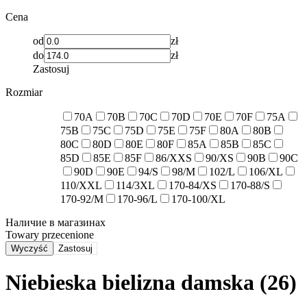
Cena
od
zł
do
zł
Zastosuj
Rozmiar
70A
70B
70C
70D
70E
70F
75A
75B
75C
75D
75E
75F
80A
80B
80C
80D
80E
80F
85A
85B
85C
85D
85E
85F
86/XXS
90/XS
90B
90C
90D
90E
94/S
98/M
102/L
106/XL
110/XXL
114/3XL
170-84/XS
170-88/S
170-92/M
170-96/L
170-100/XL
Наличие в магазинах
Towary przecenione
Wyczyść
Zastosuj
Niebieska bielizna damska (26)