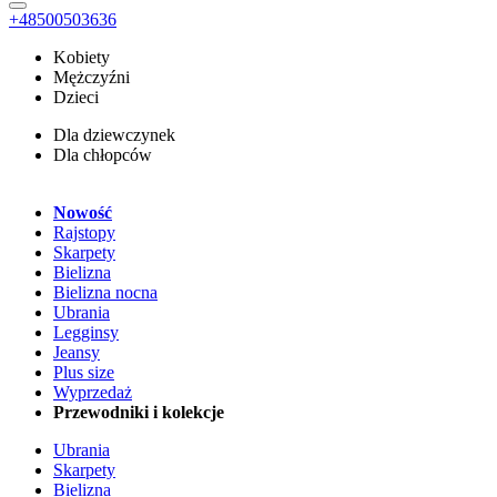
+48500503636
Kobiety
Mężczyźni
Dzieci
Dla dziewczynek
Dla chłopców
Nowość
Rajstopy
Skarpety
Bielizna
Bielizna nocna
Ubrania
Legginsy
Jeansy
Plus size
Wyprzedaż
Przewodniki i kolekcje
Ubrania
Skarpety
Bielizna