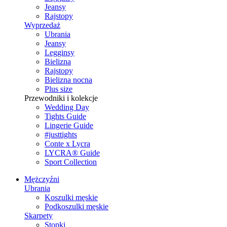
Jeansy
Rajstopy
Wyprzedaż
Ubrania
Jeansy
Legginsy
Bielizna
Rajstopy
Bielizna nocna
Plus size
Przewodniki i kolekcje
Wedding Day
Tights Guide
Lingerie Guide
#justtights
Conte x Lycra
LYCRA® Guide
Sport Сollection
Mężczyźni
Ubrania
Koszulki męskie
Podkoszulki męskie
Skarpety
Stopki