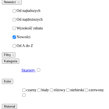
Nowości
Od najtańszych
Od najdroższych
Wysokość rabatu
Nowości
Od A do Z
Filtry
Kategoria
Skarpety
Kolor
czarny
biały
różowy
niebieski
czerwony
Materiał