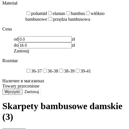
Materiał
poliamid
elastan
bambus
włókno
bambusowe
przędza bambusowa
Cena
od
zł
do
zł
Zastosuj
Rozmiar
36-37
36-38
38-39
39-41
Наличие в магазинах
Towary przecenione
Wyczyść
Zastosuj
Skarpety bambusowe damskie
(3)