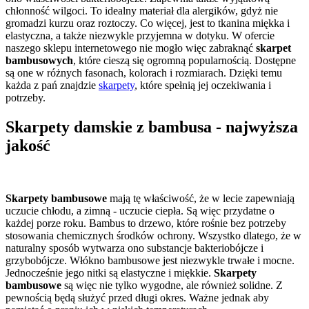
chłonność wilgoci. To idealny materiał dla alergików, gdyż nie
gromadzi kurzu oraz roztoczy. Co więcej, jest to tkanina miękka i
elastyczna, a także niezwykle przyjemna w dotyku. W ofercie
naszego sklepu internetowego nie mogło więc zabraknąć
skarpet
bambusowych
, które cieszą się ogromną popularnością. Dostępne
są one w różnych fasonach, kolorach i rozmiarach. Dzięki temu
każda z pań znajdzie
skarpety
, które spełnią jej oczekiwania i
potrzeby.
Skarpety damskie z bambusa - najwyższa
jakość
Skarpety bambusowe
mają tę właściwość, że w lecie zapewniają
uczucie chłodu, a zimną - uczucie ciepła. Są więc przydatne o
każdej porze roku. Bambus to drzewo, które rośnie bez potrzeby
stosowania chemicznych środków ochrony. Wszystko dlatego, że w
naturalny sposób wytwarza ono substancje bakteriobójcze i
grzybobójcze. Włókno bambusowe jest niezwykle trwałe i mocne.
Jednocześnie jego nitki są elastyczne i miękkie.
Skarpety
bambusowe
są więc nie tylko wygodne, ale również solidne. Z
pewnością będą służyć przed długi okres. Ważne jednak aby