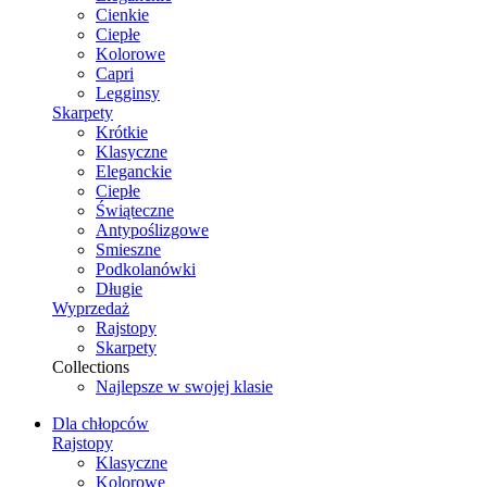
Cienkie
Ciepłe
Kolorowe
Capri
Legginsy
Skarpety
Krótkie
Klasyczne
Eleganckie
Ciepłe
Świąteczne
Antypoślizgowe
Smieszne
Podkolanówki
Długie
Wyprzedaż
Rajstopy
Skarpety
Collections
Najlepsze w swojej klasie
Dla chłopców
Rajstopy
Klasyczne
Kolorowe