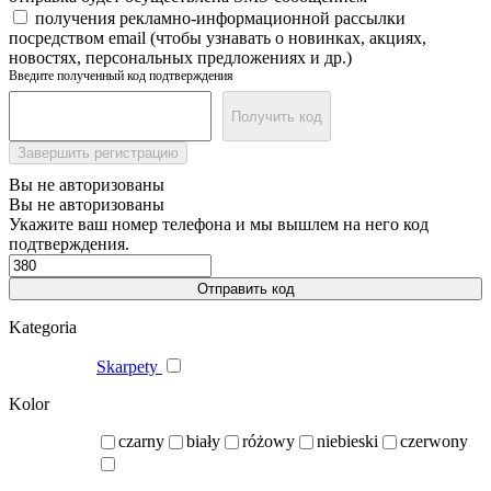
получения рекламно-информационной рассылки
посредством email (чтобы узнавать о новинках, акциях,
новостях, персональных предложениях и др.)
Введите полученный код подтверждения
Получить код
Завершить регистрацию
Вы не авторизованы
Вы не авторизованы
Укажите ваш номер телефона и мы вышлем на него код
подтверждения.
Отправить код
Kategoria
Skarpety
Kolor
czarny
biały
różowy
niebieski
czerwony