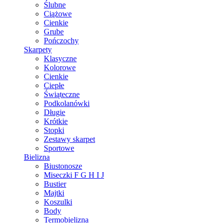
Ślubne
Ciążowe
Cienkie
Grube
Pończochy
Skarpety
Klasyczne
Kolorowe
Cienkie
Ciepłe
Świąteczne
Podkolanówki
Długie
Krótkie
Stopki
Zestawy skarpet
Sportowe
Bielizna
Biustonosze
Miseczki F G H I J
Bustier
Majtki
Koszulki
Body
Termobielizna