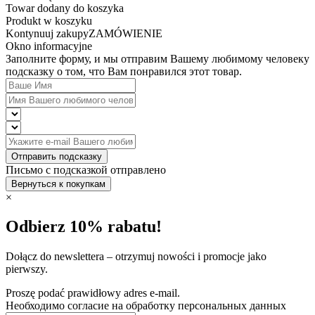
Towar dodany do koszyka
Produkt w koszyku
Kontynuuj zakupy
ZAMÓWIENIE
Okno informacyjne
Заполните форму, и мы отправим Вашему любимому человеку
подсказку о том, что Вам понравился этот товар.
Отправить подсказку
Письмо с подсказкой отправлено
Вернуться к покупкам
×
Odbierz 10% rabatu!
Dołącz do newslettera – otrzymuj nowości i promocje jako
pierwszy.
Proszę podać prawidłowy adres e-mail.
Необходимо согласие на обработку персональных данных