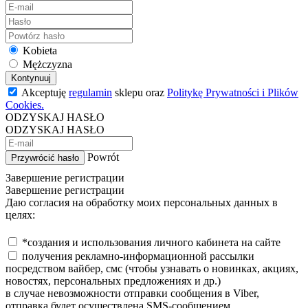
Kobieta
Mężczyzna
Kontynuuj
Akceptuję
regulamin
sklepu oraz
Politykę Prywatności i Plików
Cookies.
ODZYSKAJ HASŁO
ODZYSKAJ HASŁO
Powrót
Przywrócić hasło
Завершение регистрации
Завершение регистрации
Даю согласия на обработку моих персональных данных в
целях:
*создания и использования личного кабинета на сайте
получения рекламно-информационной рассылки
посредством вайбер, смс (чтобы узнавать о новинках, акциях,
новостях, персональных предложениях и др.)
в случае невозможности отправки сообщения в Viber,
отправка будет осуществлена SMS-сообщением