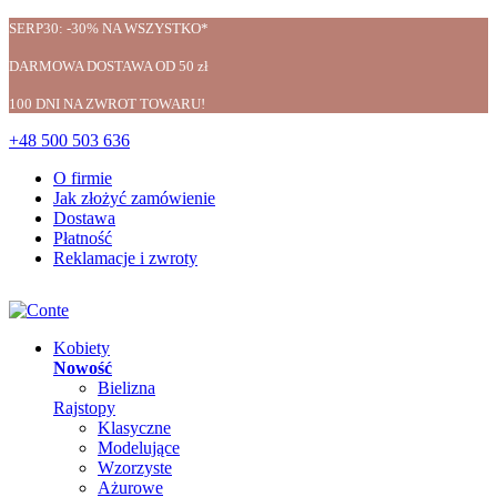
SERP30: -30% NA WSZYSTKO*
DARMOWA DOSTAWA OD 50 zł
100 DNI NA ZWROT TOWARU!
+48 500 503 636
O firmie
Jak złożyć zamówienie
Dostawa
Płatność
Reklamacje i zwroty
Kobiety
Nowość
Bielizna
Rajstopy
Klasyczne
Modelujące
Wzorzyste
Ażurowe