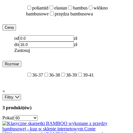
poliamid
elastan
bambus
włókno
bambusowe
przędza bambusowa
Cena
od
zł
do
zł
Zastosuj
Rozmiar
36-37
36-38
38-39
39-41
×
Filtry
3 produkt(ów)
Pokaż