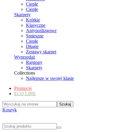
Ciepłe
Ciepłe
Skarpety
Krótkie
Klasyczne
Antypoślizgowe
Smieszne
Ciepłe
Długie
Zestawy skarpet
Wyprzedaż
Rajstopy
Skarpety
Collections
Najlepsze w swojej klasie
Promocje
ECO LINE
Koszyk