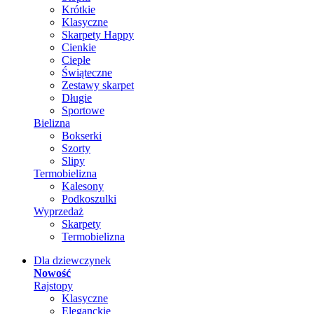
Krótkie
Klasyczne
Skarpety Happy
Cienkie
Ciepłe
Świąteczne
Zestawy skarpet
Długie
Sportowe
Bielizna
Bokserki
Szorty
Slipy
Termobielizna
Kalesony
Podkoszulki
Wyprzedaż
Skarpety
Termobielizna
Dla dziewczynek
Nowość
Rajstopy
Klasyczne
Eleganckie