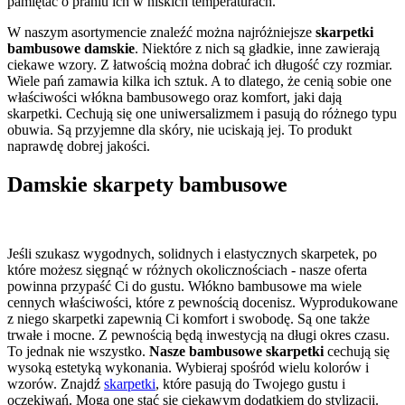
pamiętać o praniu ich w niskich temperaturach.
W naszym asortymencie znaleźć można najróżniejsze
skarpetki
bambusowe damskie
. Niektóre z nich są gładkie, inne zawierają
ciekawe wzory. Z łatwością można dobrać ich długość czy rozmiar.
Wiele pań zamawia kilka ich sztuk. A to dlatego, że cenią sobie one
właściwości włókna bambusowego oraz komfort, jaki dają
skarpetki. Cechują się one uniwersalizmem i pasują do różnego typu
obuwia. Są przyjemne dla skóry, nie uciskają jej. To produkt
naprawdę dobrej jakości.
Damskie skarpety bambusowe
Jeśli szukasz wygodnych, solidnych i elastycznych skarpetek, po
które możesz sięgnąć w różnych okolicznościach - nasze oferta
powinna przypaść Ci do gustu. Włókno bambusowe ma wiele
cennych właściwości, które z pewnością docenisz. Wyprodukowane
z niego skarpetki zapewnią Ci komfort i swobodę. Są one także
trwałe i mocne. Z pewnością będą inwestycją na długi okres czasu.
To jednak nie wszystko.
Nasze bambusowe skarpetki
cechują się
wysoką estetyką wykonania. Wybieraj spośród wielu kolorów i
wzorów. Znajdź
skarpetki
, które pasują do Twojego gustu i
oczekiwań. Mogą one stać się ciekawym dodatkiem do stylizacji.