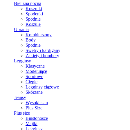
Bielizna nocna
Koszulki
Spodenki
Spodnie
Koszule
Ubrania
Kombinezony
Body
Spodnie
Swetry i kardigany
Żakiety i bombery
Legginsy
Klasyczne
Modelujące
Sportowe
Ciepłe
Legginsy ciążowe
Skórzane
Jeansy
Wysoki stan
Plus Size
Plus size
Biustonosze
Majtki
Legginsy