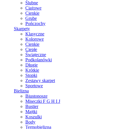
Ślubne
Ciążowe
Cienkie
Grube
Pończochy
Skarpety
Klasyczne
Kolorowe
Cienkie
Ciepłe
Świąteczne
Podkolanówki
Długie
Krótkie
Stopki
Zestawy skarpet
Sportowe
Bielizna
Biustonosze
Miseczki F G H I J
Bustier
Majtki
Koszulki
Body
Termobielizna