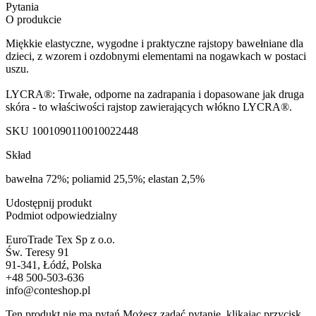
Pytania
O produkcie
Miękkie elastyczne, wygodne i praktyczne rajstopy bawełniane dla
dzieci, z wzorem i ozdobnymi elementami na nogawkach w postaci
uszu.
LYCRA®: Trwałe, odporne na zadrapania i dopasowane jak druga
skóra - to właściwości rajstop zawierających włókno LYCRA®.
SKU
1001090110010022448
Skład
bawełna 72%; poliamid 25,5%; elastan 2,5%
Udostępnij produkt
Podmiot odpowiedzialny
EuroTrade Tex Sp z o.o.
Św. Teresy 91
91-341, Łódź, Polska
+48 500-503-636
info@conteshop.pl
Ten produkt nie ma pytań Możesz zadać pytanie, klikając przycisk