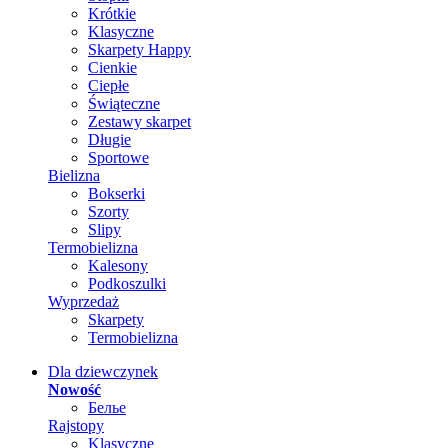
Krótkie
Klasyczne
Skarpety Happy
Cienkie
Ciepłe
Świąteczne
Zestawy skarpet
Długie
Sportowe
Bielizna
Bokserki
Szorty
Slipy
Termobielizna
Kalesony
Podkoszulki
Wyprzedaż
Skarpety
Termobielizna
Dla dziewczynek
Nowość
Белье
Rajstopy
Klasyczne