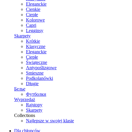
Eleganckie
Cienkie
Ciepłe
Kolorowe
Capri
Legginsy
Skarpety
Krótkie
Klasyczne
Eleganckie
Ciepłe
Świąteczne
Antypoślizgowe
Smieszne
Podkolanówki
Długie
Белье
Футболки
Wyprzedaż
Rajstopy
Skarpety
Collections
Najlepsze w swojej klasie
Dla chłopców