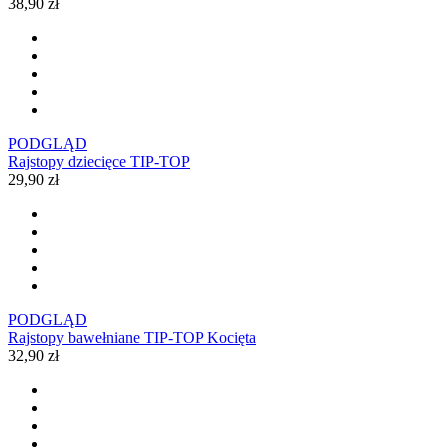
38,90 zł
PODGLĄD
Rajstopy dziecięce TIP-TOP
29,90 zł
PODGLĄD
Rajstopy bawełniane TIP-TOP Kocięta
32,90 zł