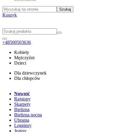
Koszyk
+48500503636
Kobiety
Mężczyźni
Dzieci
Dla dziewczynek
Dla chłopców
Nowość
Rajstopy
Skarpety
Bielizna
Bielizna nocna
Ubrania
Legginsy
Jeansy