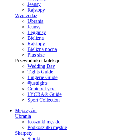
Jeansy
Rajstopy
Wyprzedaż
Ubrania
Jeansy
Legginsy
Bielizna
Rajstopy
Bielizna nocna
Plus size
Przewodniki i kolekcje
Wedding Day
Tights Guide
Lingerie Guide
#justtights
Conte x Lycra
LYCRA® Guide
Sport Сollection
Mężczyźni
Ubrania
Koszulki męskie
Podkoszulki męskie
Skarpety
Stopki