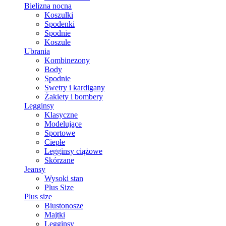
Bielizna nocna
Koszulki
Spodenki
Spodnie
Koszule
Ubrania
Kombinezony
Body
Spodnie
Swetry i kardigany
Żakiety i bombery
Legginsy
Klasyczne
Modelujące
Sportowe
Ciepłe
Legginsy ciążowe
Skórzane
Jeansy
Wysoki stan
Plus Size
Plus size
Biustonosze
Majtki
Legginsy