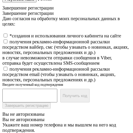
Завершение регистрации
Завершение регистрации
Даю согласия на обработку моих персональных данных в
целях:
*создания и использования личного кабинета на сайте
получения рекламно-информационной рассылки
посредством вайбер, смс (чтобы узнавать о новинках, акциях,
новостях, персональных предложениях и др.)
в случае невозможности отправки сообщения в Viber,
отправка будет осуществлена SMS-сообщением
получения рекламно-информационной рассылки
посредством email (чтобы узнавать о новинках, акциях,
новостях, персональных предложениях и др.)
Введите полученный код подтверждения
Получить код
Завершить регистрацию
Вы не авторизованы
Вы не авторизованы
Укажите ваш номер телефона и мы вышлем на него код
подтверждения.