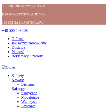
SERP30: -30% NA WSZYSTKO*
DARMOWA DOSTAWA OD 50 zł
100 DNI NA ZWROT TOWARU!
+48 500 503 636
O firmie
Jak złożyć zamówienie
Dostawa
Płatność
Reklamacje i zwroty
Kobiety
Nowość
Bielizna
Rajstopy
Klasyczne
Modelujące
Wzorzyste
Ażurowe