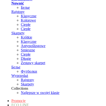
Nowość
Белье
Rajstopy
Klasyczne
Kolorowe
Ciepłe
Ciepłe
Skarpety
Krótkie
Klasyczne
Antypoślizgowe
Smieszne
Ciepłe
Długie
Zestawy skarpet
Белье
Футболки
Wyprzedaż
Rajstopy
Skarpety
Collections
Najlepsze w swojej klasie
Promocje
ECO LINE