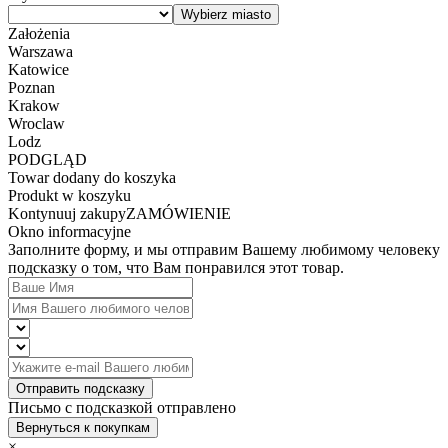
Założenia
Warszawa
Katowice
Poznan
Krakow
Wroclaw
Lodz
PODGLĄD
Towar dodany do koszyka
Produkt w koszyku
Kontynuuj zakupy
ZAMÓWIENIE
Okno informacyjne
Заполните форму, и мы отправим Вашему любимому человеку
подсказку о том, что Вам понравился этот товар.
Отправить подсказку
Письмо с подсказкой отправлено
Вернуться к покупкам
×