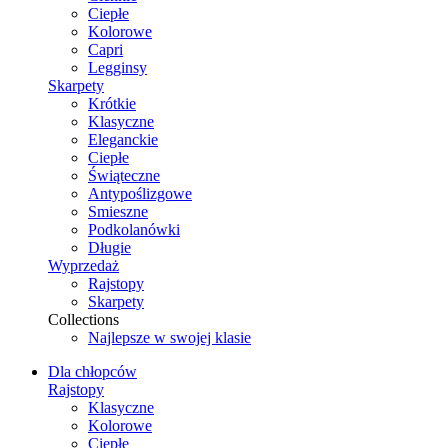
Ciepłe
Kolorowe
Capri
Legginsy
Skarpety
Krótkie
Klasyczne
Eleganckie
Ciepłe
Świąteczne
Antypoślizgowe
Smieszne
Podkolanówki
Długie
Wyprzedaż
Rajstopy
Skarpety
Collections
Najlepsze w swojej klasie
Dla chłopców
Rajstopy
Klasyczne
Kolorowe
Ciepłe