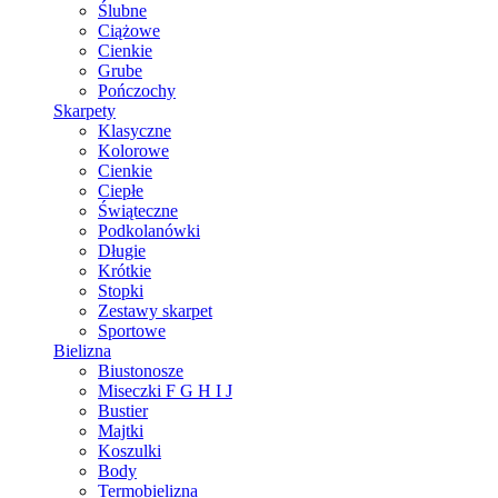
Ślubne
Ciążowe
Cienkie
Grube
Pończochy
Skarpety
Klasyczne
Kolorowe
Cienkie
Ciepłe
Świąteczne
Podkolanówki
Długie
Krótkie
Stopki
Zestawy skarpet
Sportowe
Bielizna
Biustonosze
Miseczki F G H I J
Bustier
Majtki
Koszulki
Body
Termobielizna