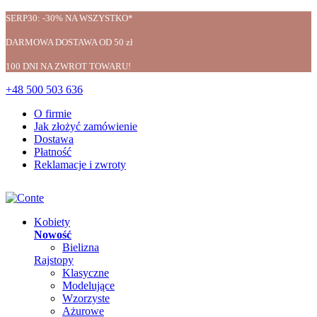
SERP30: -30% NA WSZYSTKO*
DARMOWA DOSTAWA OD 50 zł
100 DNI NA ZWROT TOWARU!
+48 500 503 636
O firmie
Jak złożyć zamówienie
Dostawa
Płatność
Reklamacje i zwroty
Kobiety
Nowość
Bielizna
Rajstopy
Klasyczne
Modelujące
Wzorzyste
Ażurowe