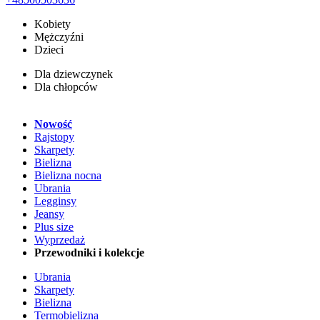
Kobiety
Mężczyźni
Dzieci
Dla dziewczynek
Dla chłopców
Nowość
Rajstopy
Skarpety
Bielizna
Bielizna nocna
Ubrania
Legginsy
Jeansy
Plus size
Wyprzedaż
Przewodniki i kolekcje
Ubrania
Skarpety
Bielizna
Termobielizna