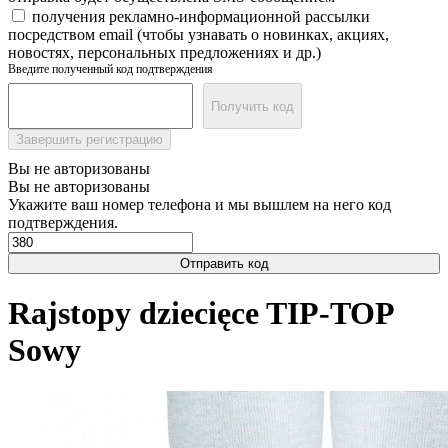
получения рекламно-информационной рассылки
посредством email (чтобы узнавать о новинках, акциях,
новостях, персональных предложениях и др.)
Введите полученный код подтверждения
Получить код
Завершить регистрацию
Вы не авторизованы
Вы не авторизованы
Укажите ваш номер телефона и мы вышлем на него код
подтверждения.
Отправить код
Rajstopy dziecięce TIP-TOP
Sowy