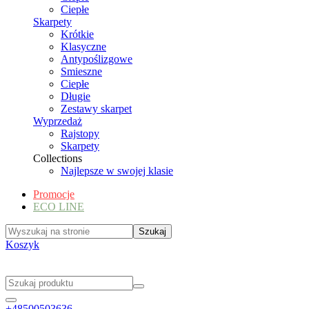
Ciepłe
Skarpety
Krótkie
Klasyczne
Antypoślizgowe
Smieszne
Ciepłe
Długie
Zestawy skarpet
Wyprzedaż
Rajstopy
Skarpety
Collections
Najlepsze w swojej klasie
Promocje
ECO LINE
Koszyk
+48500503636