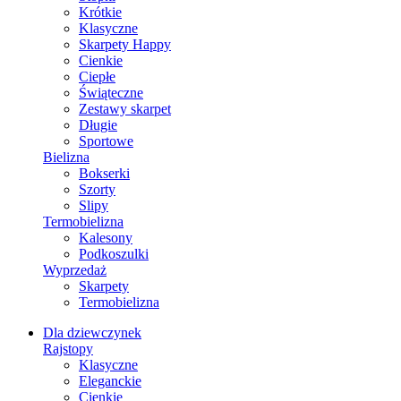
Krótkie
Klasyczne
Skarpety Happy
Cienkie
Ciepłe
Świąteczne
Zestawy skarpet
Długie
Sportowe
Bielizna
Bokserki
Szorty
Slipy
Termobielizna
Kalesony
Podkoszulki
Wyprzedaż
Skarpety
Termobielizna
Dla dziewczynek
Rajstopy
Klasyczne
Eleganckie
Cienkie