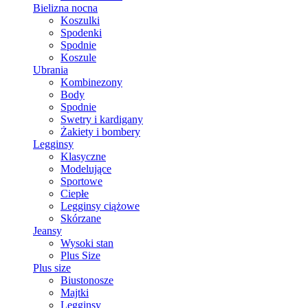
Bielizna nocna
Koszulki
Spodenki
Spodnie
Koszule
Ubrania
Kombinezony
Body
Spodnie
Swetry i kardigany
Żakiety i bombery
Legginsy
Klasyczne
Modelujące
Sportowe
Ciepłe
Legginsy ciążowe
Skórzane
Jeansy
Wysoki stan
Plus Size
Plus size
Biustonosze
Majtki
Legginsy