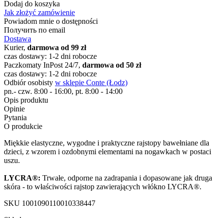
Dodaj do koszyka
Jak złożyć zamówienie
Powiadom mnie o dostępności
Получить по email
Dostawa
Kurier,
darmowa od 99 zł
czas dostawy: 1-2 dni robocze
Paczkomaty InPost 24/7,
darmowa od 50 zł
czas dostawy: 1-2 dni robocze
Odbiór osobisty
w sklepie Conte (Łodz)
pn.- czw. 8:00 - 16:00, pt. 8:00 - 14:00
Opis produktu
Opinie
Pytania
O produkcie
Miękkie elastyczne, wygodne i praktyczne rajstopy bawełniane dla
dzieci, z wzorem i ozdobnymi elementami na nogawkach w postaci
uszu.
LYCRA®:
Trwałe, odporne na zadrapania i dopasowane jak druga
skóra - to właściwości rajstop zawierających włókno LYCRA®.
SKU
1001090110010338447