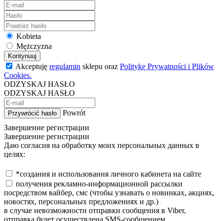
Kobieta
Mężczyzna
Kontynuuj
Akceptuję
regulamin
sklepu oraz
Politykę Prywatności i Plików
Cookies.
ODZYSKAJ HASŁO
ODZYSKAJ HASŁO
Powrót
Przywrócić hasło
Завершение регистрации
Завершение регистрации
Даю согласия на обработку моих персональных данных в
целях:
*создания и использования личного кабинета на сайте
получения рекламно-информационной рассылки
посредством вайбер, смс (чтобы узнавать о новинках, акциях,
новостях, персональных предложениях и др.)
в случае невозможности отправки сообщения в Viber,
отправка будет осуществлена SMS-сообщением