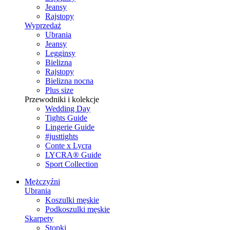
Jeansy
Rajstopy
Wyprzedaż
Ubrania
Jeansy
Legginsy
Bielizna
Rajstopy
Bielizna nocna
Plus size
Przewodniki i kolekcje
Wedding Day
Tights Guide
Lingerie Guide
#justtights
Conte x Lycra
LYCRA® Guide
Sport Сollection
Mężczyźni
Ubrania
Koszulki męskie
Podkoszulki męskie
Skarpety
Stopki