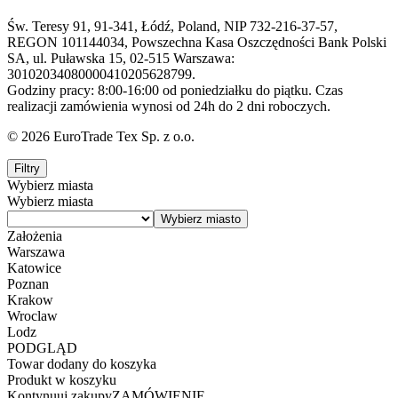
Św. Teresy 91, 91-341, Łódź, Poland, NIP 732-216-37-57,
REGON 101144034, Powszechna Kasa Oszczędności Bank Polski
SA, ul. Puławska 15, 02-515 Warszawa:
30102034080000410205628799.
Godziny pracy: 8:00-16:00 od poniedziałku do piątku. Czas
realizacji zamówienia wynosi od 24h do 2 dni roboczych.
© 2026 EuroTrade Tex Sp. z o.o.
Filtry
Wybierz miasta
Wybierz miasta
Założenia
Warszawa
Katowice
Poznan
Krakow
Wroclaw
Lodz
PODGLĄD
Towar dodany do koszyka
Produkt w koszyku
Kontynuuj zakupy
ZAMÓWIENIE