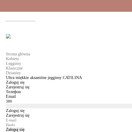
+48 500 503 636
KOBIETY
MĘŻCZYŹNI
DLA DZIEWCZYNEK
DL
Strona główna
Kobiety
Legginsy
Klasyczne
Dzianiny
Ultra miękkie aksamitne jegginsy CATILINA
Zaloguj się
Zarejestruj się
Телефон
Email
Zaloguj się
Zarejestruj się
Zaloguj się