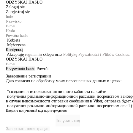
ODZYSKAJ HASŁO
Zaloguj się
Zarejestruj się
Kobieta
Mężczyzna
Kontynuuj
Akceptuję
regulamin
sklepu oraz
Politykę Prywatności i Plików Cookies.
ODZYSKAJ HASŁO
Przywrócić hasło
Powrót
Завершение регистрации
Даю согласия на обработку моих персональных данных в целях:
*создания и использования личного кабинета на сайте
получения рекламно-информационной рассылки посредством вайбер, 
в случае невозможности отправки сообщения в Viber, отправка буде
получения рекламно-информационной рассылки посредством email (ч
Введите полученный код подтверждения
Получить код
Завершить регистрацию