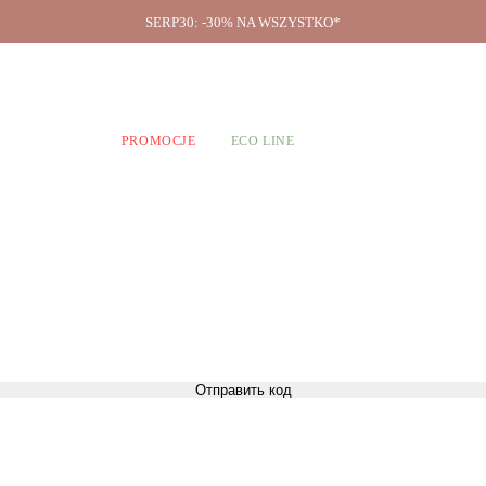
SERP30: -30% NA WSZYSTKO*
O firmie
A CHŁOPCÓW
PROMOCJE
ECO LINE
Отправить код