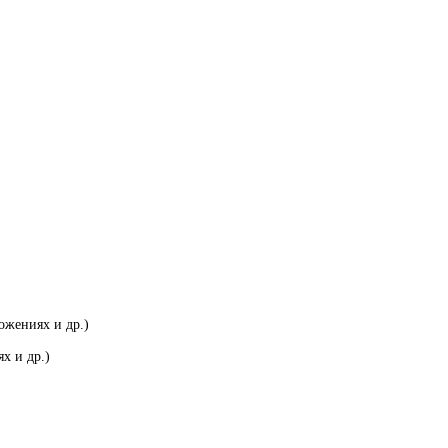
ожениях и др.)
х и др.)