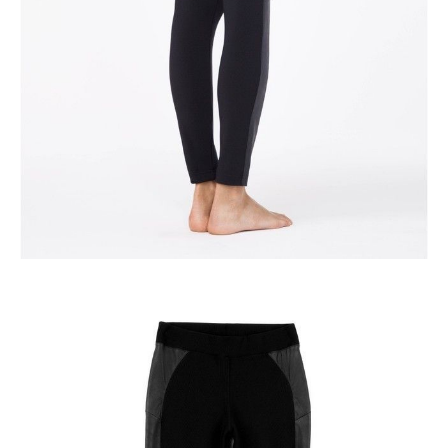
Jak złożyć zamówienie
POWIADOM MNIE O DOSTĘPNOŚCI
ПОЛУЧИТЬ ПО EMAIL
Dostawa
Kurier,
darmowa od 99 zł
czas dostawy: 1-2 dni robocze
Paczkomaty InPost 24/7,
darmowa od 50 zł
czas dostawy: 1-2 dni robocze
Odbiór osobisty
w sklepie Conte (Łodz)
pn.- czw. 8:00 - 16:00, pt. 8:00 - 14:00
Opis produktu
Opinie
Pytania
O produkcie
Legginsy damskie CONTE ELEGANT DIVA, r.164-102, nero
SKU
1005090220010003
Skład
poliester 92%; elastan 8%
Udostępnij produkt
Podmiot odpowiedzialny
EuroTrade Tex Sp z o.o.
Św. Teresy 91