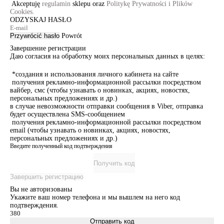
Akceptuję
regulamin
sklepu oraz
Politykę Prywatności i Plików
Cookies.
ODZYSKAJ HASŁO
Przywrócić hasło
Powrót
Завершение регистрации
Даю согласия на обработку моих персональных данных в целях:
*создания и использования личного кабинета на сайте
получения рекламно-информационной рассылки посредством
вайбер, смс (чтобы узнавать о новинках, акциях, новостях,
персональных предложениях и др.)
в случае невозможности отправки сообщения в Viber, отправка
будет осуществлена SMS-сообщением
получения рекламно-информационной рассылки посредством
email (чтобы узнавать о новинках, акциях, новостях,
персональных предложениях и др.)
Введите полученный код подтверждения
Получить код
Завершить регистрацию
Вы не авторизованы
Укажите ваш номер телефона и мы вышлем на него код
подтверждения.
Отправить код