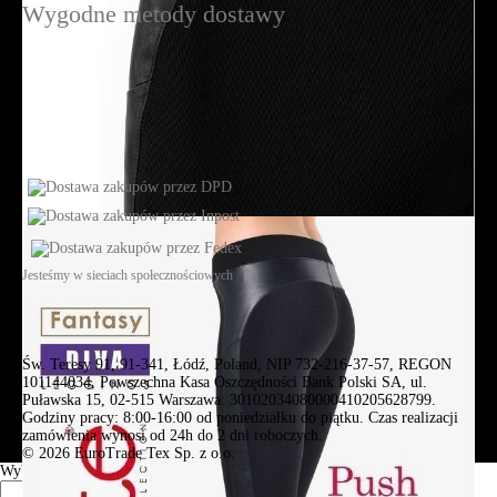
Wygodne metody dostawy
Jesteśmy w sieciach społecznościowych
Św. Teresy 91, 91-341, Łódź, Poland, NIP 732-216-37-57, REGON
101144034, Powszechna Kasa Oszczędności Bank Polski SA, ul.
Puławska 15, 02-515 Warszawa: 30102034080000410205628799.
Godziny pracy: 8:00-16:00 od poniedziałku do piątku. Czas realizacji
zamówienia wynosi od 24h do 2 dni roboczych.
© 2026 EuroTrade Tex Sp. z o.o.
Wybierz miasta