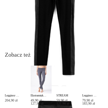
91-341, Łódź, Polska
+48 500-503-636
info@conteshop.pl
Ten produkt nie ma pytań Możesz zadać pytanie, klikając przycisk
poniżej
Zadaj pytanie
Nowe pytanie
Wyślij
Zobacz też
Legginsy modelujące z lampasami URBAN
Ekstramiękkie legginsy z efektem termicznym STREET PLUSH
STREAM
Legginsy modelujące z eko skóry STORY
204,90 zł
49,90 zł
59,90 zł
79,90 zł
127,90 zł
121,90 zł
183,90 zł