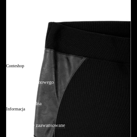
Polityka prywatności
Promocje
Tabela rozmiarów
FAQ
Promocje
Tabela rozmiarów
FAQ
Conteshop
O firmie
Adres sklepu firmowego
Blog
Aplikacja mobilna
Informacja
Mapa strony
Wyszukiwanie zaawansowane
Kontakt