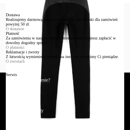
Dostawa
Realizujemy darmową dostawę na terenie całej Polski dla zamówień
powyżej 50 zł.
O dostawie
Płatność
Za zamówienia w naszym sklepie internetowym możesz zapłacić w
dowolny dogodny sposób.
O płatności
Reklamacje i zwroty
Z łatwością wymienimy produkt na inny lub zwrócimy Ci pieniądze.
O zwrotach
Serwis
Jak złożyć zamówienie?
Płatność
Dostawa
Reklamacje i zwroty
Regulamin