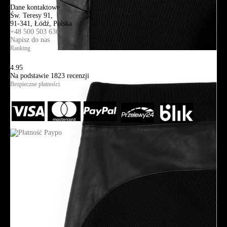
Dane kontaktowe
Św. Teresy 91,
91-341, Łódź, Polska
+48 500 503 636
Napisz do nas
Ranking
4.95
Na podstawie
1823
recenzji
Bezpieczne płatności