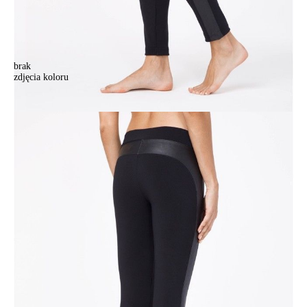
brak
zdjęcia koloru
Legginsy damskie DIVA, r.164-102, nero
Legginsy damskie DIVA, r.164-102, nero
210,90 zł
Kolory:
BRAK
ZDJĘCIA
Rozmiary:
Tabela rozmiarów
164-90/XS
164-94/S
164-98/M
164-102/L
170-90/XS
170-94/S
170-98/M
170-102/L
Ilość:
-
+
DODAJ DO KOSZYKA