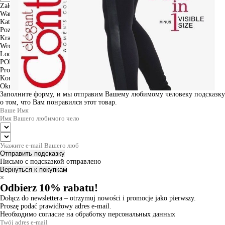
Założenia
Warszawa
Katowice
Poznan
Krakow
Wroclaw
Lodz
PODGLĄD
Produkt w koszyku
Kontynuuj zakupy
ZAMÓWIENIE
Okno informacyjne
Заполните форму, и мы отправим Вашему любимому человеку подсказку
о том, что Вам понравился этот товар.
Отправить подсказку
Письмо с подсказкой отправлено
Вернуться к покупкам
×
Odbierz 10% rabatu!
Dołącz do newslettera – otrzymuj nowości i promocje jako pierwszy.
Proszę podać prawidłowy adres e-mail.
Необходимо согласие на обработку персональных данных