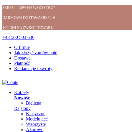
SERP30: -30% NA WSZYSTKO*
DARMOWA DOSTAWA OD 50 zł
100 DNI NA ZWROT TOWARU!
+48 500 503 636
O firmie
Jak złożyć zamówienie
Dostawa
Płatność
Reklamacje i zwroty
Kobiety
Nowość
Bielizna
Rajstopy
Klasyczne
Modelujące
Wzorzyste
Ażurowe