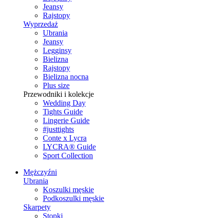
Jeansy
Rajstopy
Wyprzedaż
Ubrania
Jeansy
Legginsy
Bielizna
Rajstopy
Bielizna nocna
Plus size
Przewodniki i kolekcje
Wedding Day
Tights Guide
Lingerie Guide
#justtights
Conte x Lycra
LYCRA® Guide
Sport Сollection
Mężczyźni
Ubrania
Koszulki męskie
Podkoszulki męskie
Skarpety
Stopki