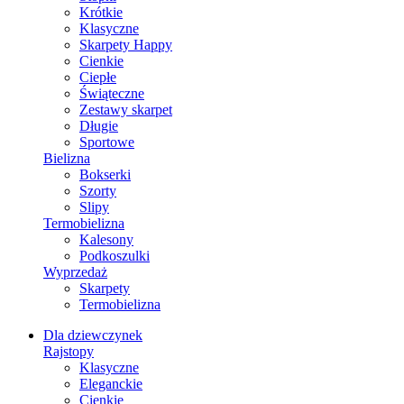
Krótkie
Klasyczne
Skarpety Happy
Cienkie
Ciepłe
Świąteczne
Zestawy skarpet
Długie
Sportowe
Bielizna
Bokserki
Szorty
Slipy
Termobielizna
Kalesony
Podkoszulki
Wyprzedaż
Skarpety
Termobielizna
Dla dziewczynek
Rajstopy
Klasyczne
Eleganckie
Cienkie