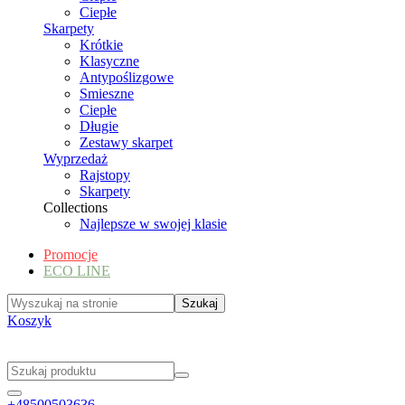
Ciepłe
Skarpety
Krótkie
Klasyczne
Antypoślizgowe
Smieszne
Ciepłe
Długie
Zestawy skarpet
Wyprzedaż
Rajstopy
Skarpety
Collections
Najlepsze w swojej klasie
Promocje
ECO LINE
Koszyk
+48500503636