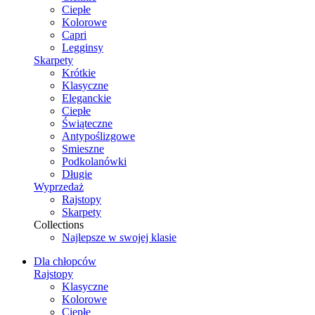
Ciepłe
Kolorowe
Capri
Legginsy
Skarpety
Krótkie
Klasyczne
Eleganckie
Ciepłe
Świąteczne
Antypoślizgowe
Smieszne
Podkolanówki
Długie
Wyprzedaż
Rajstopy
Skarpety
Collections
Najlepsze w swojej klasie
Dla chłopców
Rajstopy
Klasyczne
Kolorowe
Ciepłe