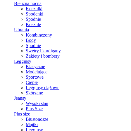
Bielizna nocna
Koszulki
Spodenki
Spodnie
Koszule
Ubrania
Kombinezony
Body
Spodnie
Swetry i kardigany
Żakiety i bombery
Legginsy
Klasyczne
Modelujące
Sportowe
Ciepłe
Legginsy ciążowe
Skórzane
Jeansy
Wysoki stan
Plus Size
Plus size
Biustonosze
Majtki
Legginsy