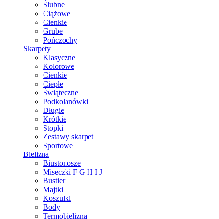
Ślubne
Ciążowe
Cienkie
Grube
Pończochy
Skarpety
Klasyczne
Kolorowe
Cienkie
Ciepłe
Świąteczne
Podkolanówki
Długie
Krótkie
Stopki
Zestawy skarpet
Sportowe
Bielizna
Biustonosze
Miseczki F G H I J
Bustier
Majtki
Koszulki
Body
Termobielizna