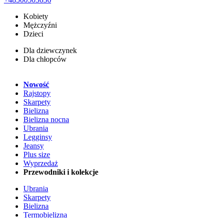
Kobiety
Mężczyźni
Dzieci
Dla dziewczynek
Dla chłopców
Nowość
Rajstopy
Skarpety
Bielizna
Bielizna nocna
Ubrania
Legginsy
Jeansy
Plus size
Wyprzedaż
Przewodniki i kolekcje
Ubrania
Skarpety
Bielizna
Termobielizna