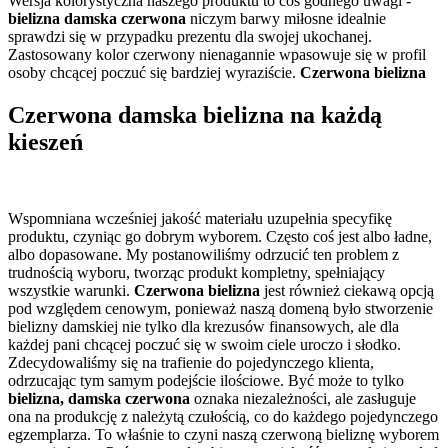
Wersja kolorystyczna naszego produktu to coś godnego uwagi -
bielizna damska czerwona
niczym barwy miłosne idealnie
sprawdzi się w przypadku prezentu dla swojej ukochanej.
Zastosowany kolor czerwony nienagannie wpasowuje się w profil
osoby chcącej poczuć się bardziej wyraziście.
Czerwona bielizna
Czerwona damska bielizna na każdą
kieszeń
Wspomniana wcześniej jakość materiału uzupełnia specyfikę
produktu, czyniąc go dobrym wyborem. Często coś jest albo ładne,
albo dopasowane. My postanowiliśmy odrzucić ten problem z
trudnością wyboru, tworząc produkt kompletny, spełniający
wszystkie warunki.
Czerwona bielizna
jest również ciekawą opcją
pod względem cenowym, ponieważ naszą domeną było stworzenie
bielizny damskiej nie tylko dla krezusów finansowych, ale dla
każdej pani chcącej poczuć się w swoim ciele uroczo i słodko.
Zdecydowaliśmy się na trafienie do pojedynczego klienta,
odrzucając tym samym podejście ilościowe. Być może to tylko
bielizna, damska czerwona
oznaka niezależności, ale zasługuje
ona na produkcję z należytą czułością, co do każdego pojedynczego
egzemplarza. To właśnie to czyni naszą czerwoną bieliznę wyborem