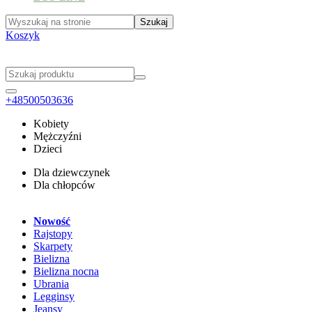
Koszyk
+48500503636
Kobiety
Mężczyźni
Dzieci
Dla dziewczynek
Dla chłopców
Nowość
Rajstopy
Skarpety
Bielizna
Bielizna nocna
Ubrania
Legginsy
Jeansy