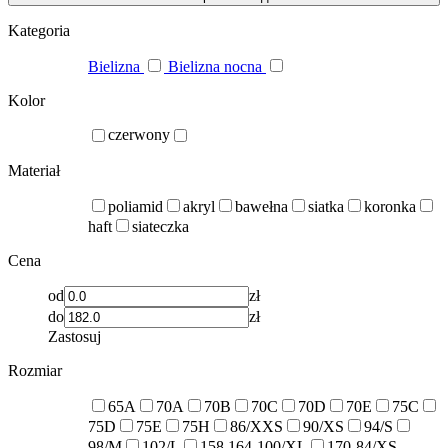
Kategoria
Bielizna
Bielizna nocna
Kolor
czerwony
Materiał
poliamid
akryl
bawełna
siatka
koronka
haft
siateczka
Cena
od
zł
do
zł
Zastosuj
Rozmiar
65A
70A
70B
70C
70D
70E
75C
75D
75E
75H
86/XXS
90/XS
94/S
98/M
102/L
158,164-100/XL
170-84/XS