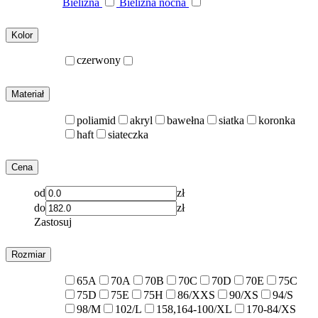
Bielizna
Bielizna nocna
Kolor
czerwony
Materiał
poliamid
akryl
bawełna
siatka
koronka
haft
siateczka
Cena
od
zł
do
zł
Zastosuj
Rozmiar
65A
70A
70B
70C
70D
70E
75C
75D
75E
75H
86/XXS
90/XS
94/S
98/M
102/L
158,164-100/XL
170-84/XS