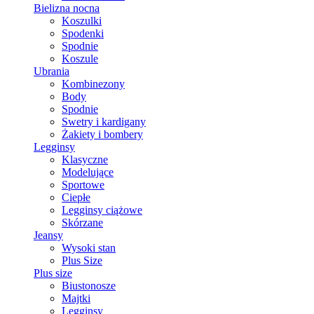
Bielizna nocna
Koszulki
Spodenki
Spodnie
Koszule
Ubrania
Kombinezony
Body
Spodnie
Swetry i kardigany
Żakiety i bombery
Legginsy
Klasyczne
Modelujące
Sportowe
Ciepłe
Legginsy ciążowe
Skórzane
Jeansy
Wysoki stan
Plus Size
Plus size
Biustonosze
Majtki
Legginsy