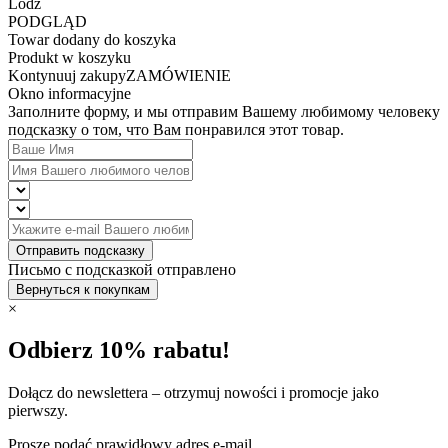
Lodz
PODGLĄD
Towar dodany do koszyka
Produkt w koszyku
Kontynuuj zakupy
ZAMÓWIENIE
Okno informacyjne
Заполните форму, и мы отправим Вашему любимому человеку
подсказку о том, что Вам понравился этот товар.
Отправить подсказку
Письмо с подсказкой отправлено
Вернуться к покупкам
×
Odbierz 10% rabatu!
Dołącz do newslettera – otrzymuj nowości i promocje jako
pierwszy.
Proszę podać prawidłowy adres e-mail.