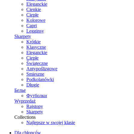
Eleganckie
Cienkie
Ciepłe
Kolorowe
Capri
Legginsy
Skarpety
Krótkie
Klasyczne
Eleganckie
Ciepłe
Świąteczne
Antypoślizgowe
Smieszne
Podkolanówki
Długie
Белье
Футболки
Wyprzedaż
Rajstopy
Skarpety
Collections
Najlepsze w swojej klasie
Dla chłopców