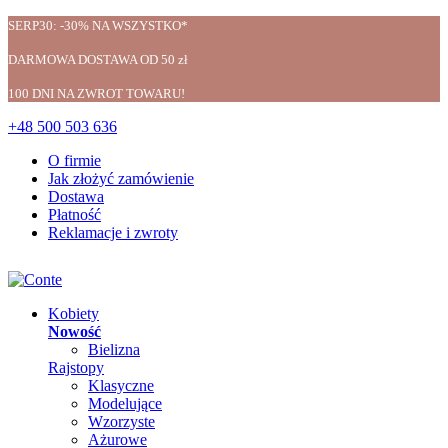
SERP30: -30% NA WSZYSTKO*
DARMOWA DOSTAWA OD 50 zł
100 DNI NA ZWROT TOWARU!
+48 500 503 636
O firmie
Jak złożyć zamówienie
Dostawa
Płatność
Reklamacje i zwroty
Kobiety
Nowość
Bielizna
Rajstopy
Klasyczne
Modelujące
Wzorzyste
Ażurowe