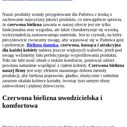
Nasze produkty zostały przygotowane dla Państwa z troską o
zachowanie najwyższej jakości produktu, co niewątpliwie sprawia,
że
czerwona bielizna
zawarta w naszej ofercie jest nie tylko
funkcjonalna oraz wygodna, ale także charakteryzuje się wysoką
wytrzymałością zastosowanego materiału. Jest to czynnik, na który
pieczołowicie zwracamy uwagę, aby wpasować się w Państwa gust
i preferencje.
Bielizna damska
, czerwona, kusząca i atrakcyjna
dla każdej kobiety
nabiera jeszcze większych walorów, jeżeli pod
uwagę weźmiemy fakt perfekcyjnego wyprofilowania produktu.
Nikt nie lubi nosić ubrań o niskim komforcie, ponieważ odzież
powinna naturalnie współgrać z ciałem kobiety.
Czerwona bielizna
naszej firmy
jest więc efektem starannego doboru metody
produkcji, aby bielizna poprawnie, gładko, elastycznie i subtelnie
zarazem okalała kobiece kształty, tworząc tym samym obraz
zadowolonej i pięknej dziewczyny.
Czerwona bielizna uwodzicielska i
komfortowa