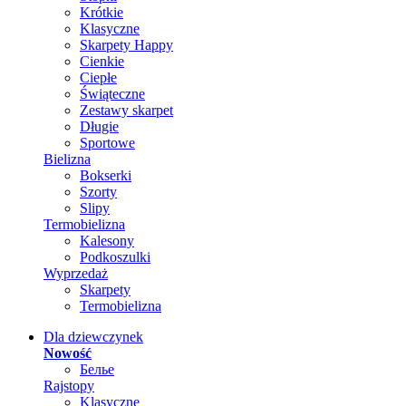
Krótkie
Klasyczne
Skarpety Happy
Cienkie
Ciepłe
Świąteczne
Zestawy skarpet
Długie
Sportowe
Bielizna
Bokserki
Szorty
Slipy
Termobielizna
Kalesony
Podkoszulki
Wyprzedaż
Skarpety
Termobielizna
Dla dziewczynek
Nowość
Белье
Rajstopy
Klasyczne