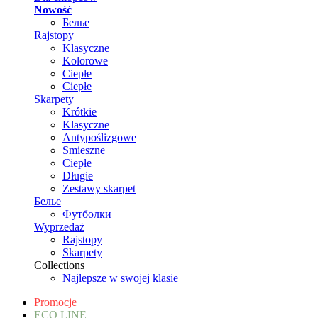
Nowość
Белье
Rajstopy
Klasyczne
Kolorowe
Ciepłe
Ciepłe
Skarpety
Krótkie
Klasyczne
Antypoślizgowe
Smieszne
Ciepłe
Długie
Zestawy skarpet
Белье
Футболки
Wyprzedaż
Rajstopy
Skarpety
Collections
Najlepsze w swojej klasie
Promocje
ECO LINE