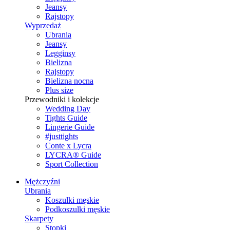
Jeansy
Rajstopy
Wyprzedaż
Ubrania
Jeansy
Legginsy
Bielizna
Rajstopy
Bielizna nocna
Plus size
Przewodniki i kolekcje
Wedding Day
Tights Guide
Lingerie Guide
#justtights
Conte x Lycra
LYCRA® Guide
Sport Сollection
Mężczyźni
Ubrania
Koszulki męskie
Podkoszulki męskie
Skarpety
Stopki