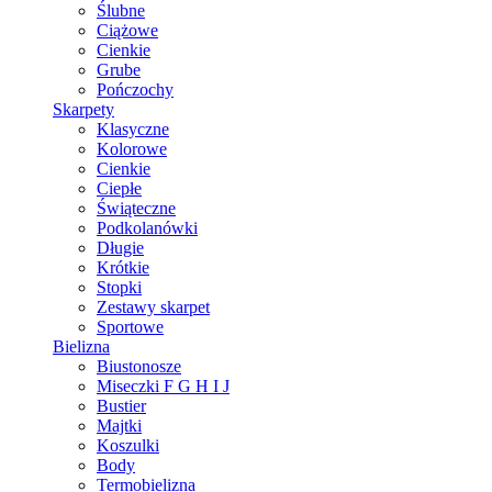
Ślubne
Ciążowe
Cienkie
Grube
Pończochy
Skarpety
Klasyczne
Kolorowe
Cienkie
Ciepłe
Świąteczne
Podkolanówki
Długie
Krótkie
Stopki
Zestawy skarpet
Sportowe
Bielizna
Biustonosze
Miseczki F G H I J
Bustier
Majtki
Koszulki
Body
Termobielizna