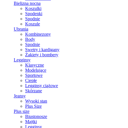
Bielizna nocna
Koszulki
Spodenki
Spodnie
Koszule
Ubrania
Kombinezony
Body
Spodnie
Swetry i kardigany
Żakiety i bombery
Legginsy
Klasyczne
Modelujące
Sportowe
Ciepłe
Legginsy ciążowe
Skórzane
Jeansy
Wysoki stan
Plus Size
Plus size
Biustonosze
Majtki
Legginsy