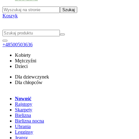
Koszyk
+48500503636
Kobiety
Mężczyźni
Dzieci
Dla dziewczynek
Dla chłopców
Nowość
Rajstopy
Skarpety
Bielizna
Bielizna nocna
Ubrania
Legginsy
Jeansy