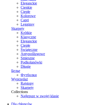
Eleganckie
Cienkie
Ciepłe
Kolorowe
Capri
Legginsy
Skarpety
Krótkie
Klasyczne
Eleganckie
Ciepłe
Świąteczne
Antypoślizgowe
Smieszne
Podkolanówki
Długie
Белье
Футболки
Wyprzedaż
Rajstopy
Skarpety
Collections
Najlepsze w swojej klasie
Dla chłopców