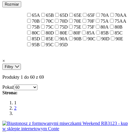
Rozmiar
65A
65B
65D
65E
65F
70A
70AA
70B
70C
70D
70E
70F
75A
75AA
75B
75C
75D
75E
75F
80A
80B
80C
80D
80E
80F
85A
85B
85C
85D
85E
90A
90B
90C
90D
90E
95B
95C
95D
×
Filtry
Produkty 1 do 60 z 69
Pokaż
Strona:
1
2