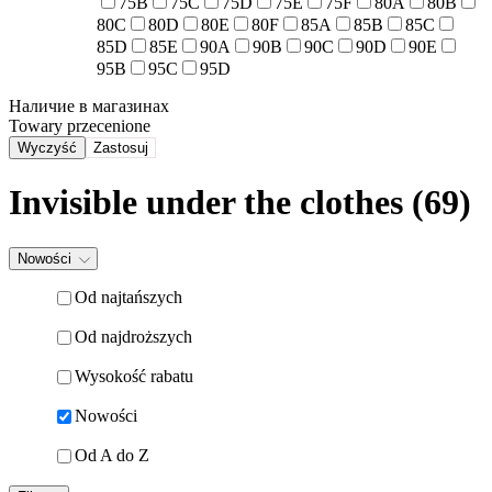
75B
75C
75D
75E
75F
80A
80B
80C
80D
80E
80F
85A
85B
85C
85D
85E
90A
90B
90C
90D
90E
95B
95C
95D
Наличие в магазинах
Towary przecenione
Wyczyść
Zastosuj
Invisible under the clothes (69)
Nowości
Od najtańszych
Od najdroższych
Wysokość rabatu
Nowości
Od A do Z