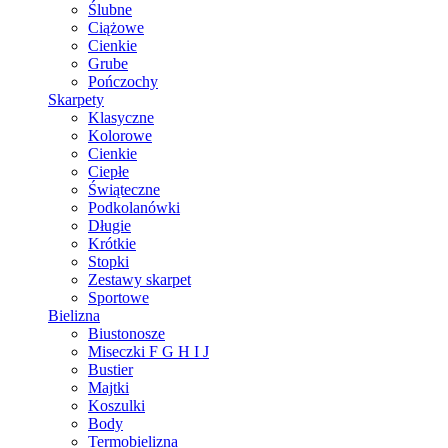
Ślubne
Ciążowe
Cienkie
Grube
Pończochy
Skarpety
Klasyczne
Kolorowe
Cienkie
Ciepłe
Świąteczne
Podkolanówki
Długie
Krótkie
Stopki
Zestawy skarpet
Sportowe
Bielizna
Biustonosze
Miseczki F G H I J
Bustier
Majtki
Koszulki
Body
Termobielizna