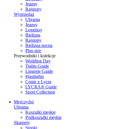
Jeansy
Rajstopy
Wyprzedaż
Ubrania
Jeansy
Legginsy
Bielizna
Rajstopy
Bielizna nocna
Plus size
Przewodniki i kolekcje
Wedding Day
Tights Guide
Lingerie Guide
#justtights
Conte x Lycra
LYCRA® Guide
Sport Сollection
Mężczyźni
Ubrania
Koszulki męskie
Podkoszulki męskie
Skarpety
Stopki