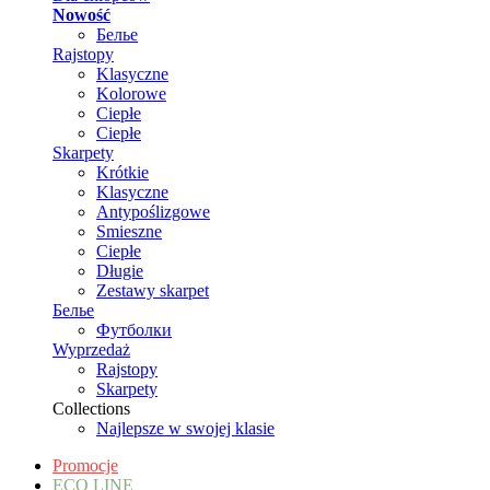
Nowość
Белье
Rajstopy
Klasyczne
Kolorowe
Ciepłe
Ciepłe
Skarpety
Krótkie
Klasyczne
Antypoślizgowe
Smieszne
Ciepłe
Długie
Zestawy skarpet
Белье
Футболки
Wyprzedaż
Rajstopy
Skarpety
Collections
Najlepsze w swojej klasie
Promocje
ECO LINE