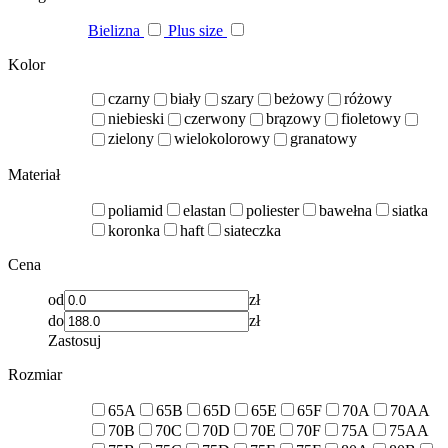
Bielizna
Plus size
Kolor
czarny
biały
szary
beżowy
różowy
niebieski
czerwony
brązowy
fioletowy
zielony
wielokolorowy
granatowy
Materiał
poliamid
elastan
poliester
bawełna
siatka
koronka
haft
siateczka
Cena
od
zł
do
zł
Zastosuj
Rozmiar
65A
65B
65D
65E
65F
70A
70AA
70B
70C
70D
70E
70F
75A
75AA