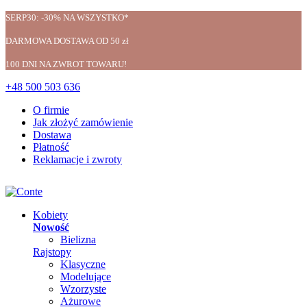
SERP30: -30% NA WSZYSTKO*
DARMOWA DOSTAWA OD 50 zł
100 DNI NA ZWROT TOWARU!
+48 500 503 636
O firmie
Jak złożyć zamówienie
Dostawa
Płatność
Reklamacje i zwroty
Kobiety
Nowość
Bielizna
Rajstopy
Klasyczne
Modelujące
Wzorzyste
Ażurowe