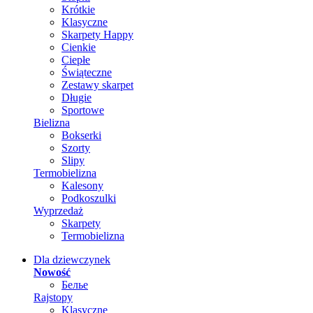
Krótkie
Klasyczne
Skarpety Happy
Cienkie
Ciepłe
Świąteczne
Zestawy skarpet
Długie
Sportowe
Bielizna
Bokserki
Szorty
Slipy
Termobielizna
Kalesony
Podkoszulki
Wyprzedaż
Skarpety
Termobielizna
Dla dziewczynek
Nowość
Белье
Rajstopy
Klasyczne