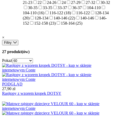
21-23
22
24-26
24
27-29
27-32
30-32
30-35
33-35
33-37
36-37
104-110
104-110 (16)
116-122 (18)
116-122
128-134
(20)
128-134
140-146 (22)
140-146
146-
152
152-158 (23)
158-164 (25)
×
Filtry
27 produkt(ów)
Pokaż
PODGLĄD
27,90 zł
Rasjtopy z wzorem kropek DOTSY