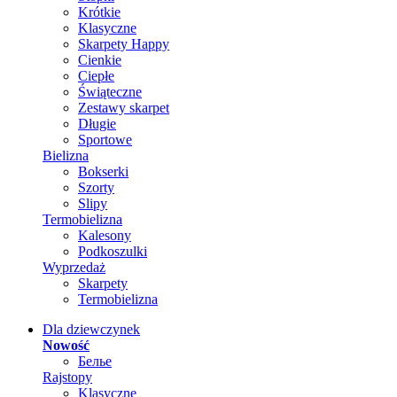
Krótkie
Klasyczne
Skarpety Happy
Cienkie
Ciepłe
Świąteczne
Zestawy skarpet
Długie
Sportowe
Bielizna
Bokserki
Szorty
Slipy
Termobielizna
Kalesony
Podkoszulki
Wyprzedaż
Skarpety
Termobielizna
Dla dziewczynek
Nowość
Белье
Rajstopy
Klasyczne