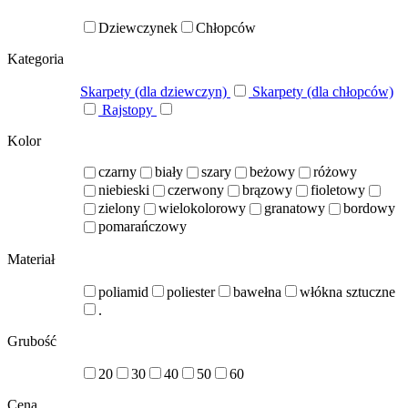
Dziewczynek
Chłopców
Kategoria
Skarpety (dla dziewczyn)
Skarpety (dla chłopców)
Rajstopy
Kolor
czarny
biały
szary
beżowy
różowy
niebieski
czerwony
brązowy
fioletowy
zielony
wielokolorowy
granatowy
bordowy
pomarańczowy
Materiał
poliamid
poliester
bawełna
włókna sztuczne
.
Grubość
20
30
40
50
60
Cena