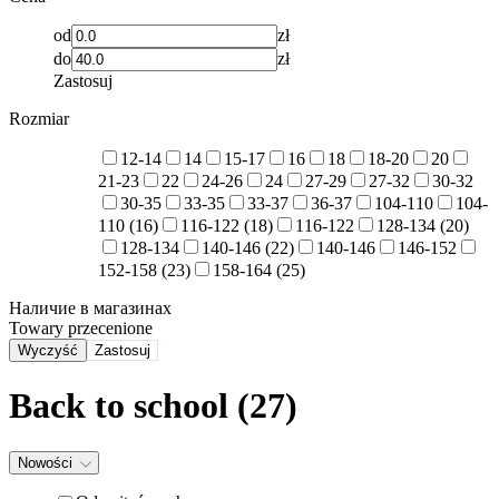
od
zł
do
zł
Zastosuj
Rozmiar
12-14
14
15-17
16
18
18-20
20
21-23
22
24-26
24
27-29
27-32
30-32
30-35
33-35
33-37
36-37
104-110
104-
110 (16)
116-122 (18)
116-122
128-134 (20)
128-134
140-146 (22)
140-146
146-152
152-158 (23)
158-164 (25)
Наличие в магазинах
Towary przecenione
Wyczyść
Zastosuj
Back to school (27)
Nowości