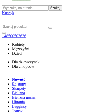
Koszyk
+48500503636
Kobiety
Mężczyźni
Dzieci
Dla dziewczynek
Dla chłopców
Nowość
Rajstopy
Skarpety
Bielizna
Bielizna nocna
Ubrania
Legginsy
Jeansy