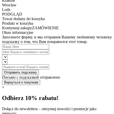
Krakow
Wroclaw
Lodz
PODGLĄD
Towar dodany do koszyka
Produkt w koszyku
Kontynuuj zakupy
ZAMÓWIENIE
Okno informacyjne
Заполните форму, и мы отправим Вашему любимому человеку
подсказку о том, что Вам понравился этот товар.
Отправить подсказку
Письмо с подсказкой отправлено
Вернуться к покупкам
×
Odbierz 10% rabatu!
Dołącz do newslettera – otrzymuj nowości i promocje jako
pierwszy.