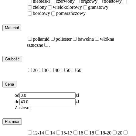
niebieski
czerwony
brązowy
fioletowy
zielony
wielokolorowy
granatowy
bordowy
pomarańczowy
Materiał
poliamid
poliester
bawełna
włókna
sztuczne
.
Grubość
20
30
40
50
60
Cena
od
zł
do
zł
Zastosuj
Rozmiar
12-14
14
15-17
16
18
18-20
20