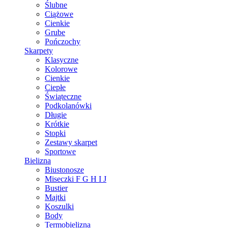
Ślubne
Ciążowe
Cienkie
Grube
Pończochy
Skarpety
Klasyczne
Kolorowe
Cienkie
Ciepłe
Świąteczne
Podkolanówki
Długie
Krótkie
Stopki
Zestawy skarpet
Sportowe
Bielizna
Biustonosze
Miseczki F G H I J
Bustier
Majtki
Koszulki
Body
Termobielizna