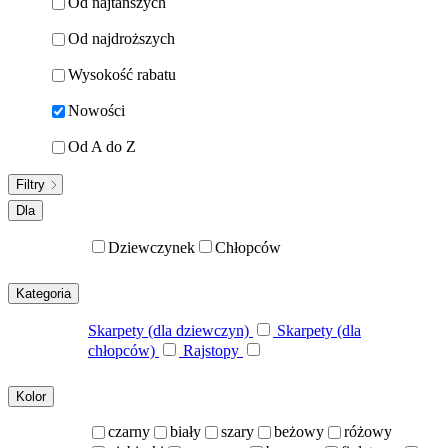
Od najtańszych
Od najdroższych
Wysokość rabatu
Nowości
Od A do Z
Filtry
Dla
Dziewczynek
Chłopców
Kategoria
Skarpety (dla dziewczyn)
Skarpety (dla
chłopców)
Rajstopy
Kolor
czarny
biały
szary
beżowy
różowy