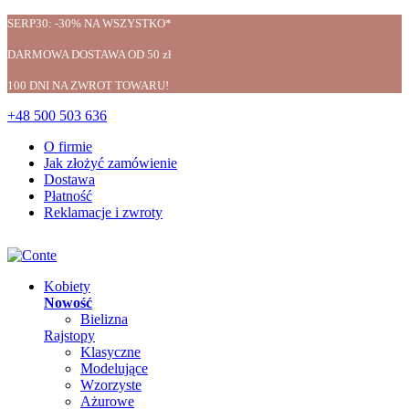
SERP30: -30% NA WSZYSTKO*
DARMOWA DOSTAWA OD 50 zł
100 DNI NA ZWROT TOWARU!
+48 500 503 636
O firmie
Jak złożyć zamówienie
Dostawa
Płatność
Reklamacje i zwroty
Kobiety
Nowość
Bielizna
Rajstopy
Klasyczne
Modelujące
Wzorzyste
Ażurowe