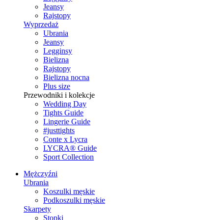
Jeansy
Rajstopy
Wyprzedaż
Ubrania
Jeansy
Legginsy
Bielizna
Rajstopy
Bielizna nocna
Plus size
Przewodniki i kolekcje
Wedding Day
Tights Guide
Lingerie Guide
#justtights
Conte x Lycra
LYCRA® Guide
Sport Сollection
Mężczyźni
Ubrania
Koszulki męskie
Podkoszulki męskie
Skarpety
Stopki