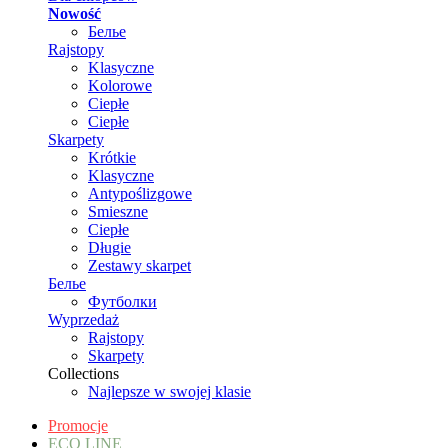
Nowość
Белье
Rajstopy
Klasyczne
Kolorowe
Ciepłe
Ciepłe
Skarpety
Krótkie
Klasyczne
Antypoślizgowe
Smieszne
Ciepłe
Długie
Zestawy skarpet
Белье
Футболки
Wyprzedaż
Rajstopy
Skarpety
Collections
Najlepsze w swojej klasie
Promocje
ECO LINE