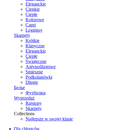
Eleganckie
Cienkie
Ciepłe
Kolorowe
Capri
Legginsy
Skarpety
Krótkie
Klasyczne
Eleganckie
Ciepłe
Świąteczne
Antypoślizgowe
Smieszne
Podkolanówki
Długie
Белье
Футболки
Wyprzedaż
Rajstopy
Skarpety
Collections
Najlepsze w swojej klasie
Dla chłopców