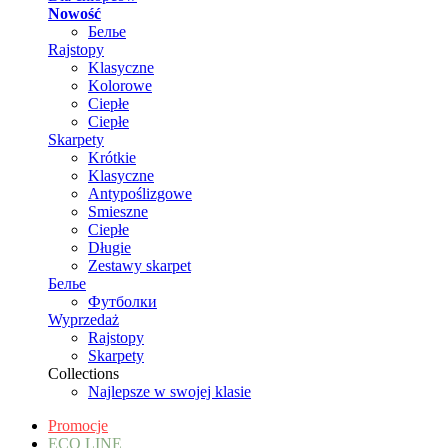
Nowość
Белье
Rajstopy
Klasyczne
Kolorowe
Ciepłe
Ciepłe
Skarpety
Krótkie
Klasyczne
Antypoślizgowe
Smieszne
Ciepłe
Długie
Zestawy skarpet
Белье
Футболки
Wyprzedaż
Rajstopy
Skarpety
Collections
Najlepsze w swojej klasie
Promocje
ECO LINE