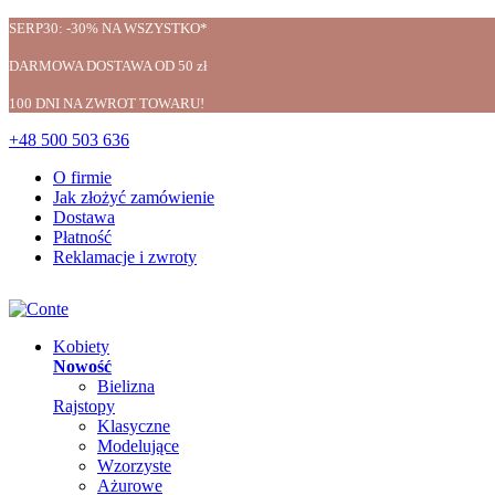
SERP30: -30% NA WSZYSTKO*
DARMOWA DOSTAWA OD 50 zł
100 DNI NA ZWROT TOWARU!
+48 500 503 636
O firmie
Jak złożyć zamówienie
Dostawa
Płatność
Reklamacje i zwroty
Kobiety
Nowość
Bielizna
Rajstopy
Klasyczne
Modelujące
Wzorzyste
Ażurowe