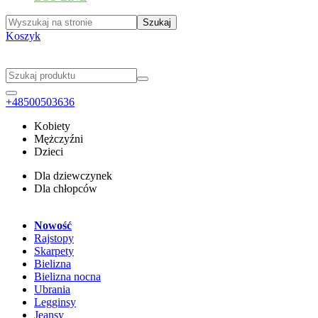
Koszyk
+48500503636
Kobiety
Mężczyźni
Dzieci
Dla dziewczynek
Dla chłopców
Nowość
Rajstopy
Skarpety
Bielizna
Bielizna nocna
Ubrania
Legginsy
Jeansy