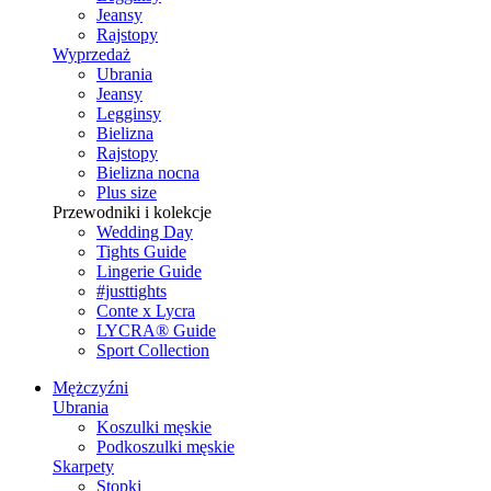
Jeansy
Rajstopy
Wyprzedaż
Ubrania
Jeansy
Legginsy
Bielizna
Rajstopy
Bielizna nocna
Plus size
Przewodniki i kolekcje
Wedding Day
Tights Guide
Lingerie Guide
#justtights
Conte x Lycra
LYCRA® Guide
Sport Сollection
Mężczyźni
Ubrania
Koszulki męskie
Podkoszulki męskie
Skarpety
Stopki