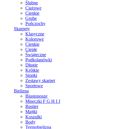
Ślubne
Ciążowe
Cienkie
Grube
Pończochy
Skarpety
Klasyczne
Kolorowe
Cienkie
Ciepłe
Świąteczne
Podkolanówki
Długie
Krótkie
Stopki
Zestawy skarpet
Sportowe
Bielizna
Biustonosze
Miseczki F G H I J
Bustier
Majtki
Koszulki
Body
Termobielizna