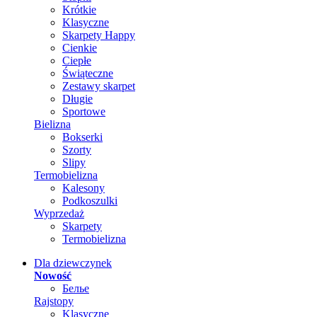
Krótkie
Klasyczne
Skarpety Happy
Cienkie
Ciepłe
Świąteczne
Zestawy skarpet
Długie
Sportowe
Bielizna
Bokserki
Szorty
Slipy
Termobielizna
Kalesony
Podkoszulki
Wyprzedaż
Skarpety
Termobielizna
Dla dziewczynek
Nowość
Белье
Rajstopy
Klasyczne