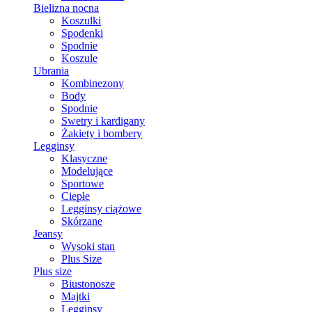
Bielizna nocna
Koszulki
Spodenki
Spodnie
Koszule
Ubrania
Kombinezony
Body
Spodnie
Swetry i kardigany
Żakiety i bombery
Legginsy
Klasyczne
Modelujące
Sportowe
Ciepłe
Legginsy ciążowe
Skórzane
Jeansy
Wysoki stan
Plus Size
Plus size
Biustonosze
Majtki
Legginsy