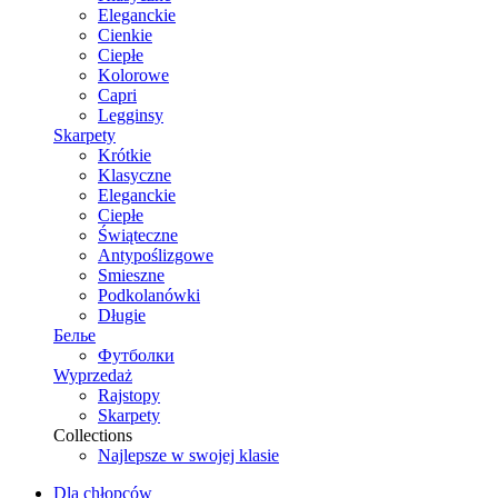
Eleganckie
Cienkie
Ciepłe
Kolorowe
Capri
Legginsy
Skarpety
Krótkie
Klasyczne
Eleganckie
Ciepłe
Świąteczne
Antypoślizgowe
Smieszne
Podkolanówki
Długie
Белье
Футболки
Wyprzedaż
Rajstopy
Skarpety
Collections
Najlepsze w swojej klasie
Dla chłopców