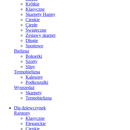
Krótkie
Klasyczne
Skarpety Happy
Cienkie
Ciepłe
Świąteczne
Zestawy skarpet
Długie
Sportowe
Bielizna
Bokserki
Szorty
Slipy
Termobielizna
Kalesony
Podkoszulki
Wyprzedaż
Skarpety
Termobielizna
Dla dziewczynek
Rajstopy
Klasyczne
Eleganckie
Cienkie