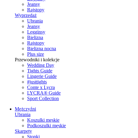
Jeansy
Rajstopy
Wyprzedaż
Ubrania
Jeansy
Legginsy
Bielizna
Rajstopy
Bielizna nocna
Plus size
Przewodniki i kolekcje
Wedding Day
Tights Guide
Lingerie Guide
#justtights
Conte x Lycra
LYCRA® Guide
Sport Сollection
Mężczyźni
Ubrania
Koszulki męskie
Podkoszulki męskie
Skarpety
Stopki