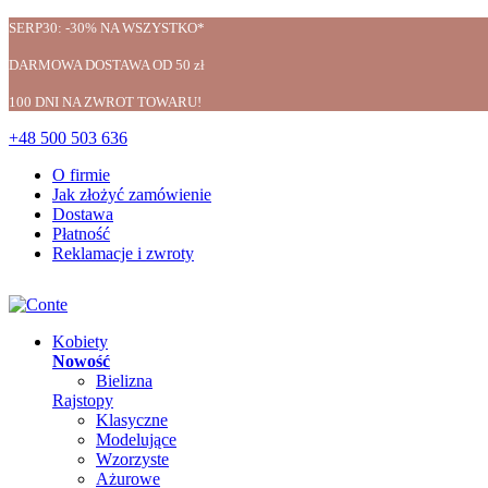
SERP30: -30% NA WSZYSTKO*
DARMOWA DOSTAWA OD 50 zł
100 DNI NA ZWROT TOWARU!
+48 500 503 636
O firmie
Jak złożyć zamówienie
Dostawa
Płatność
Reklamacje i zwroty
Kobiety
Nowość
Bielizna
Rajstopy
Klasyczne
Modelujące
Wzorzyste
Ażurowe