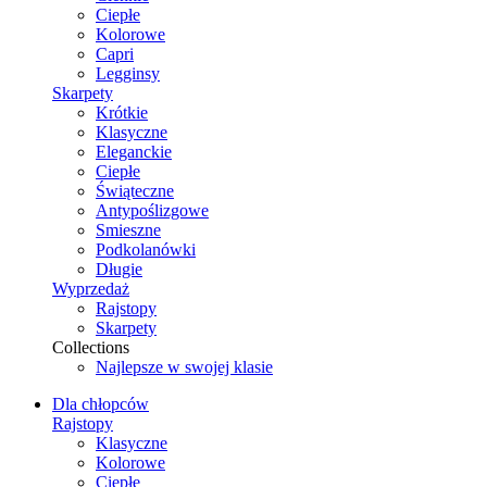
Ciepłe
Kolorowe
Capri
Legginsy
Skarpety
Krótkie
Klasyczne
Eleganckie
Ciepłe
Świąteczne
Antypoślizgowe
Smieszne
Podkolanówki
Długie
Wyprzedaż
Rajstopy
Skarpety
Collections
Najlepsze w swojej klasie
Dla chłopców
Rajstopy
Klasyczne
Kolorowe
Ciepłe