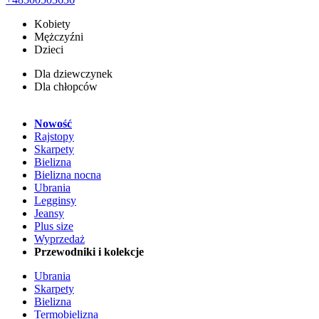
Kobiety
Mężczyźni
Dzieci
Dla dziewczynek
Dla chłopców
Nowość
Rajstopy
Skarpety
Bielizna
Bielizna nocna
Ubrania
Legginsy
Jeansy
Plus size
Wyprzedaż
Przewodniki i kolekcje
Ubrania
Skarpety
Bielizna
Termobielizna