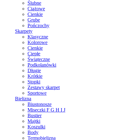
Ślubne
Ciążowe
Cienkie
Grube
Pończochy
Skarpety
Klasyczne
Kolorowe
Cienkie
Ciepłe
Świąteczne
Podkolanówki
Długie
Krótkie
Stopki
Zestawy skarpet
Sportowe
Bielizna
Biustonosze
Miseczki F G H I J
Bustier
Majtki
Koszulki
Body
Termobielizna