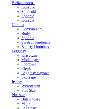
Bielizna nocna
Koszulki
Spodenki
Spodnie
Koszule
Ubrania
Kombinezony
Body
Spodnie
Swetry i kardigany
Żakiety i bombery
Legginsy
Klasyczne
Modelujące
Sportowe
Ciepłe
Legginsy ciążowe
Skórzane
Jeansy
Wysoki stan
Plus Size
Plus size
Biustonosze
Majtki
Legginsy