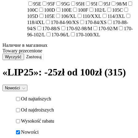
95E
95F
95G
95H
95I
95J
98/M
100C
100D
100E
100F
102/L
105C
105D
105E
106/XL
110/XXL
114/3XL
118/4XL
170-84-90/XS
170-84/XS
170-88-
94/S
170-88/S
170-92-98/M
170-92/M
170-
96-102/L
170-96/L
170-100/XL
Наличие в магазинах
Towary przecenione
Wyczyść
Zastosuj
«LIP25»: -25zł od 100zł (315)
Nowości
Od najtańszych
Od najdroższych
Wysokość rabatu
Nowości