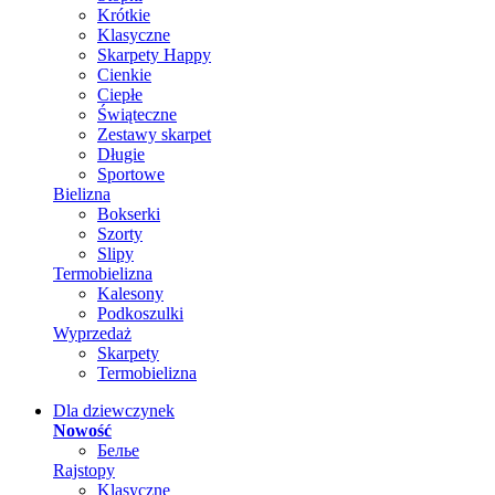
Krótkie
Klasyczne
Skarpety Happy
Cienkie
Ciepłe
Świąteczne
Zestawy skarpet
Długie
Sportowe
Bielizna
Bokserki
Szorty
Slipy
Termobielizna
Kalesony
Podkoszulki
Wyprzedaż
Skarpety
Termobielizna
Dla dziewczynek
Nowość
Белье
Rajstopy
Klasyczne