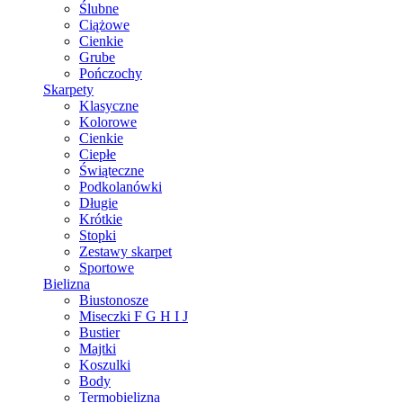
Ślubne
Ciążowe
Cienkie
Grube
Pończochy
Skarpety
Klasyczne
Kolorowe
Cienkie
Ciepłe
Świąteczne
Podkolanówki
Długie
Krótkie
Stopki
Zestawy skarpet
Sportowe
Bielizna
Biustonosze
Miseczki F G H I J
Bustier
Majtki
Koszulki
Body
Termobielizna