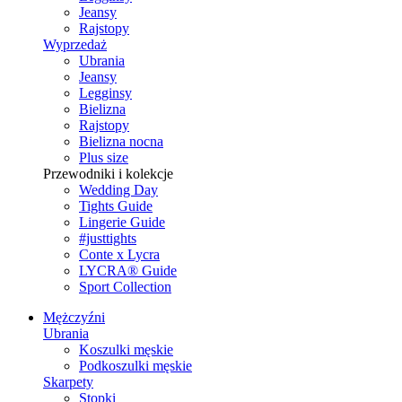
Jeansy
Rajstopy
Wyprzedaż
Ubrania
Jeansy
Legginsy
Bielizna
Rajstopy
Bielizna nocna
Plus size
Przewodniki i kolekcje
Wedding Day
Tights Guide
Lingerie Guide
#justtights
Conte x Lycra
LYCRA® Guide
Sport Сollection
Mężczyźni
Ubrania
Koszulki męskie
Podkoszulki męskie
Skarpety
Stopki