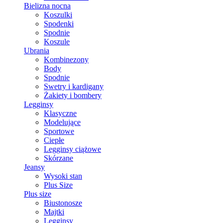
Bielizna nocna
Koszulki
Spodenki
Spodnie
Koszule
Ubrania
Kombinezony
Body
Spodnie
Swetry i kardigany
Żakiety i bombery
Legginsy
Klasyczne
Modelujące
Sportowe
Ciepłe
Legginsy ciążowe
Skórzane
Jeansy
Wysoki stan
Plus Size
Plus size
Biustonosze
Majtki
Legginsy