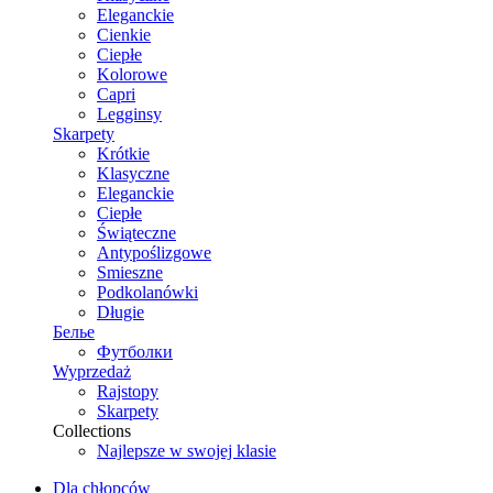
Eleganckie
Cienkie
Ciepłe
Kolorowe
Capri
Legginsy
Skarpety
Krótkie
Klasyczne
Eleganckie
Ciepłe
Świąteczne
Antypoślizgowe
Smieszne
Podkolanówki
Długie
Белье
Футболки
Wyprzedaż
Rajstopy
Skarpety
Collections
Najlepsze w swojej klasie
Dla chłopców