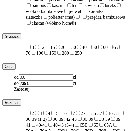
bambus
kaszmir
len
bawełna
lureks
włókno bambusowe
jedwab
koronka
siateczka
poliester (met)
.
przędza bambusowa
elastan (włókno lycra®)
Grubość
8
12
15
20
30
40
50
60
65
70
100
150
200
250
Cena
od
zł
do
zł
Zastosuj
Rozmiar
2
3
4
5
6
7
27
36-37
36-38
36-39 (1-2)
36-39; 42-45
36-39
38-39
39-
41
40-41
40-43 (3-4)
65B
65
65A
70A
70AA
70B
70C
70D
70E
70F