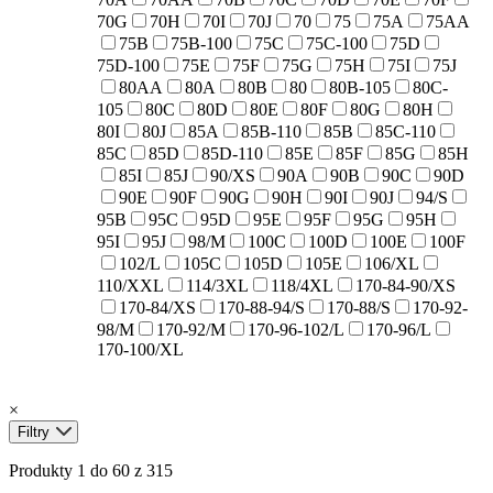
70G
70H
70I
70J
70
75
75A
75AA
75B
75B-100
75C
75C-100
75D
75D-100
75E
75F
75G
75H
75I
75J
80AA
80A
80B
80
80B-105
80C-
105
80C
80D
80E
80F
80G
80H
80I
80J
85A
85B-110
85B
85C-110
85C
85D
85D-110
85E
85F
85G
85H
85I
85J
90/XS
90A
90B
90C
90D
90E
90F
90G
90H
90I
90J
94/S
95B
95C
95D
95E
95F
95G
95H
95I
95J
98/M
100C
100D
100E
100F
102/L
105C
105D
105E
106/XL
110/XXL
114/3XL
118/4XL
170-84-90/XS
170-84/XS
170-88-94/S
170-88/S
170-92-
98/M
170-92/M
170-96-102/L
170-96/L
170-100/XL
×
Filtry
Produkty 1 do 60 z 315