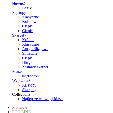
Nowość
Белье
Rajstopy
Klasyczne
Kolorowe
Ciepłe
Ciepłe
Skarpety
Krótkie
Klasyczne
Antypoślizgowe
Smieszne
Ciepłe
Długie
Zestawy skarpet
Белье
Футболки
Wyprzedaż
Rajstopy
Skarpety
Collections
Najlepsze w swojej klasie
Promocje
ECO LINE