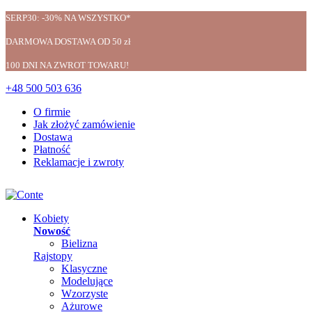
SERP30: -30% NA WSZYSTKO*
DARMOWA DOSTAWA OD 50 zł
100 DNI NA ZWROT TOWARU!
+48 500 503 636
O firmie
Jak złożyć zamówienie
Dostawa
Płatność
Reklamacje i zwroty
Kobiety
Nowość
Bielizna
Rajstopy
Klasyczne
Modelujące
Wzorzyste
Ażurowe