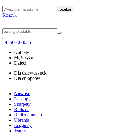
Koszyk
+48500503636
Kobiety
Mężczyźni
Dzieci
Dla dziewczynek
Dla chłopców
Nowość
Rajstopy
Skarpety
Bielizna
Bielizna nocna
Ubrania
Legginsy
Jeansy