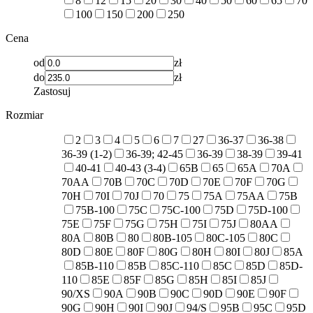
8
12
15
20
30
40
50
60
65
70
100
150
200
250
Cena
od
zł
do
zł
Zastosuj
Rozmiar
2
3
4
5
6
7
27
36-37
36-38
36-39 (1-2)
36-39; 42-45
36-39
38-39
39-41
40-41
40-43 (3-4)
65B
65
65A
70A
70AA
70B
70C
70D
70E
70F
70G
70H
70I
70J
70
75
75A
75AA
75B
75B-100
75C
75C-100
75D
75D-100
75E
75F
75G
75H
75I
75J
80AA
80A
80B
80
80B-105
80C-105
80C
80D
80E
80F
80G
80H
80I
80J
85A
85B-110
85B
85C-110
85C
85D
85D-
110
85E
85F
85G
85H
85I
85J
90/XS
90A
90B
90C
90D
90E
90F
90G
90H
90I
90J
94/S
95B
95C
95D