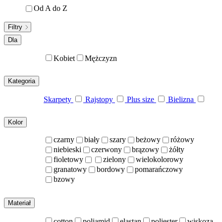
Od A do Z
Filtry
Dla
Kobiet
Mężczyzn
Kategoria
Skarpety
Rajstopy
Plus size
Bielizna
Kolor
czarny
biały
szary
beżowy
różowy
niebieski
czerwony
brązowy
żółty
fioletowy
zielony
wielokolorowy
granatowy
bordowy
pomarańczowy
bzowy
Materiał
cotton
poliamid
elastan
poliester
wiskoza