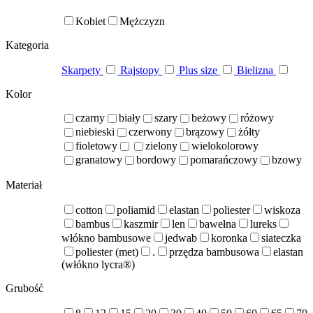
Kobiet
Mężczyzn
Kategoria
Skarpety
Rajstopy
Plus size
Bielizna
Kolor
czarny
biały
szary
beżowy
różowy
niebieski
czerwony
brązowy
żółty
fioletowy
zielony
wielokolorowy
granatowy
bordowy
pomarańczowy
bzowy
Materiał
cotton
poliamid
elastan
poliester
wiskoza
bambus
kaszmir
len
bawełna
lureks
włókno bambusowe
jedwab
koronka
siateczka
poliester (met)
.
przędza bambusowa
elastan
(włókno lycra®)
Grubość