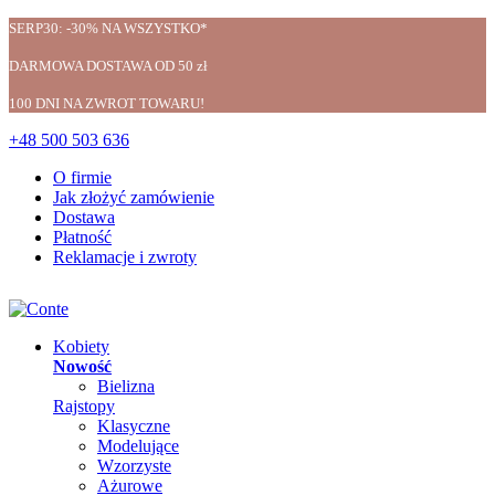
SERP30: -30% NA WSZYSTKO*
DARMOWA DOSTAWA OD 50 zł
100 DNI NA ZWROT TOWARU!
+48 500 503 636
O firmie
Jak złożyć zamówienie
Dostawa
Płatność
Reklamacje i zwroty
Kobiety
Nowość
Bielizna
Rajstopy
Klasyczne
Modelujące
Wzorzyste
Ażurowe