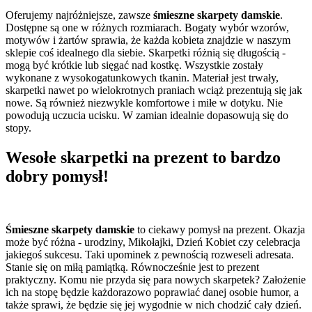
Oferujemy najróżniejsze, zawsze
śmieszne skarpety damskie
.
Dostępne są one w różnych rozmiarach. Bogaty wybór wzorów,
motywów i żartów sprawia, że każda kobieta znajdzie w naszym
sklepie coś idealnego dla siebie. Skarpetki różnią się długością -
mogą być krótkie lub sięgać nad kostkę. Wszystkie zostały
wykonane z wysokogatunkowych tkanin. Materiał jest trwały,
skarpetki nawet po wielokrotnych praniach wciąż prezentują się jak
nowe. Są również niezwykle komfortowe i miłe w dotyku. Nie
powodują uczucia ucisku. W zamian idealnie dopasowują się do
stopy.
Wesołe skarpetki na prezent to bardzo
dobry pomysł!
Śmieszne skarpety damskie
to ciekawy pomysł na prezent. Okazja
może być różna - urodziny, Mikołajki, Dzień Kobiet czy celebracja
jakiegoś sukcesu. Taki upominek z pewnością rozweseli adresata.
Stanie się on miłą pamiątką. Równocześnie jest to prezent
praktyczny. Komu nie przyda się para nowych skarpetek? Założenie
ich na stopę będzie każdorazowo poprawiać danej osobie humor, a
także sprawi, że będzie się jej wygodnie w nich chodzić cały dzień.