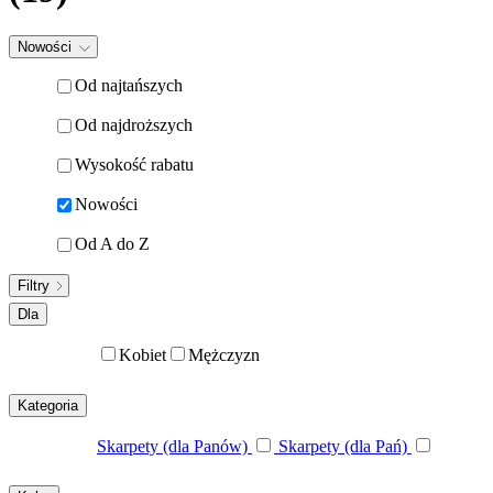
Nowości
Od najtańszych
Od najdroższych
Wysokość rabatu
Nowości
Od A do Z
Filtry
Dla
Kobiet
Mężczyzn
Kategoria
Skarpety (dla Panów)
Skarpety (dla Pań)