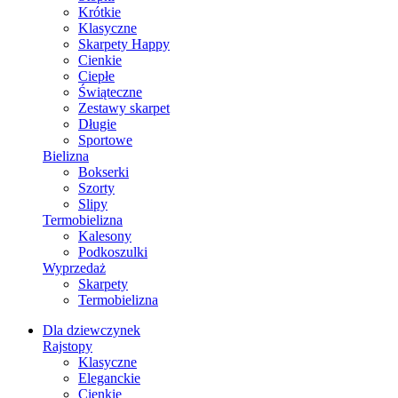
Krótkie
Klasyczne
Skarpety Happy
Cienkie
Ciepłe
Świąteczne
Zestawy skarpet
Długie
Sportowe
Bielizna
Bokserki
Szorty
Slipy
Termobielizna
Kalesony
Podkoszulki
Wyprzedaż
Skarpety
Termobielizna
Dla dziewczynek
Rajstopy
Klasyczne
Eleganckie
Cienkie