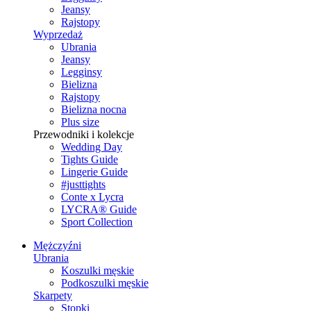
Jeansy
Rajstopy
Wyprzedaż
Ubrania
Jeansy
Legginsy
Bielizna
Rajstopy
Bielizna nocna
Plus size
Przewodniki i kolekcje
Wedding Day
Tights Guide
Lingerie Guide
#justtights
Conte x Lycra
LYCRA® Guide
Sport Сollection
Mężczyźni
Ubrania
Koszulki męskie
Podkoszulki męskie
Skarpety
Stopki