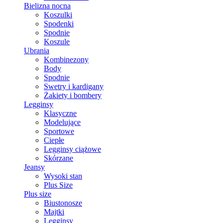
Bielizna nocna
Koszulki
Spodenki
Spodnie
Koszule
Ubrania
Kombinezony
Body
Spodnie
Swetry i kardigany
Żakiety i bombery
Legginsy
Klasyczne
Modelujące
Sportowe
Ciepłe
Legginsy ciążowe
Skórzane
Jeansy
Wysoki stan
Plus Size
Plus size
Biustonosze
Majtki
Legginsy