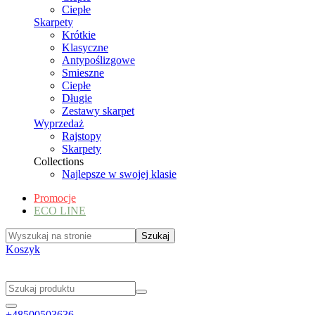
Ciepłe
Skarpety
Krótkie
Klasyczne
Antypoślizgowe
Smieszne
Ciepłe
Długie
Zestawy skarpet
Wyprzedaż
Rajstopy
Skarpety
Collections
Najlepsze w swojej klasie
Promocje
ECO LINE
Koszyk
+48500503636