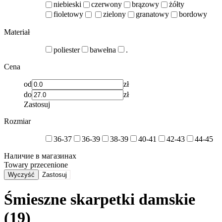
niebieski
czerwony
brązowy
żółty
fioletowy
zielony
granatowy
bordowy
Materiał
poliester
bawełna
.
Cena
od
zł
do
zł
Zastosuj
Rozmiar
36-37
36-39
38-39
40-41
42-43
44-45
Наличие в магазинах
Towary przecenione
Wyczyść
Zastosuj
Śmieszne skarpetki damskie
(19)