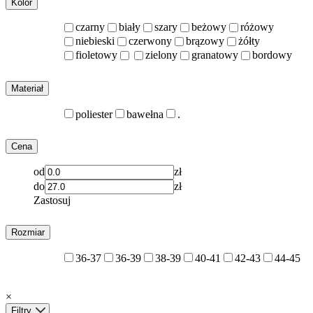
Kolor
czarny
biały
szary
beżowy
różowy
niebieski
czerwony
brązowy
żółty
fioletowy
zielony
granatowy
bordowy
Materiał
poliester
bawełna
.
Cena
od
zł
do
zł
Zastosuj
Rozmiar
36-37
36-39
38-39
40-41
42-43
44-45
×
Filtry