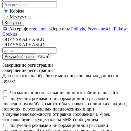
Kobieta
Mężczyzna
Kontynuuj
Akceptuję
regulamin
sklepu oraz
Politykę Prywatności i Plików
Cookies.
ODZYSKAJ HASŁO
ODZYSKAJ HASŁO
Powrót
Przywrócić hasło
Завершение регистрации
Завершение регистрации
Даю согласия на обработку моих персональных данных в
целях:
*создания и использования личного кабинета на сайте
получения рекламно-информационной рассылки
посредством вайбер, смс (чтобы узнавать о новинках, акциях,
новостях, персональных предложениях и др.)
в случае невозможности отправки сообщения в Viber,
отправка будет осуществлена SMS-сообщением
получения рекламно-информационной рассылки
посредством email (чтобы узнавать о новинках, акциях,