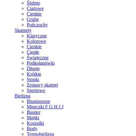
Ślubne
Ciążowe
Cienkie
Grube
Pończochy
Skarpety
Klasyczne
Kolorowe
Cienkie
Ciepłe
Świąteczne
Podkolanówki
Długie
Krótkie
Stopki
Zestawy skarpet
Sportowe
Bielizna
Biustonosze
Miseczki F G H I J
Bustier
Majtki
Koszulki
Body
Termobielizna