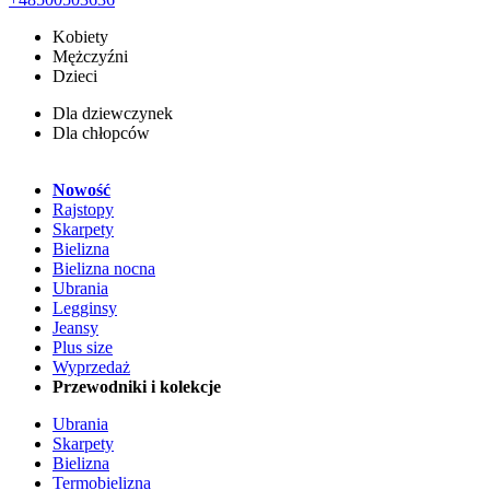
Kobiety
Mężczyźni
Dzieci
Dla dziewczynek
Dla chłopców
Nowość
Rajstopy
Skarpety
Bielizna
Bielizna nocna
Ubrania
Legginsy
Jeansy
Plus size
Wyprzedaż
Przewodniki i kolekcje
Ubrania
Skarpety
Bielizna
Termobielizna