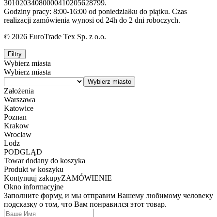
30102034080000410205628799.
Godziny pracy: 8:00-16:00 od poniedziałku do piątku. Czas
realizacji zamówienia wynosi od 24h do 2 dni roboczych.
© 2026 EuroTrade Tex Sp. z o.o.
Filtry
Wybierz miasta
Wybierz miasta
Założenia
Warszawa
Katowice
Poznan
Krakow
Wroclaw
Lodz
PODGLĄD
Towar dodany do koszyka
Produkt w koszyku
Kontynuuj zakupy
ZAMÓWIENIE
Okno informacyjne
Заполните форму, и мы отправим Вашему любимому человеку
подсказку о том, что Вам понравился этот товар.