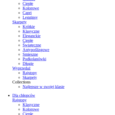
Ciepłe
Kolorowe
Capri
Legginsy
Skarpety
Krótkie
Klasyczne
Eleganckie
Ciepłe
Świąteczne
Antypoślizgowe
Smieszne
Podkolanówki
Długie
Wyprzedaż
Rajstopy
Skarpety
Collections
Najlepsze w swojej klasie
Dla chłopców
Rajstopy
Klasyczne
Kolorowe
Ciepłe