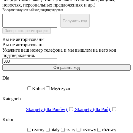
новостях, персональных предложениях и др.)
Введите полученный код подтверждения
Получить код
Завершить регистрацию
Вы не авторизованы
Вы не авторизованы
Укажите ваш номер телефона и мы вышлем на него код
подтверждения.
Отправить код
Dla
Kobiet
Mężczyzn
Kategoria
Skarpety (dla Panów)
Skarpety (dla Pań)
Kolor
czarny
biały
szary
beżowy
różowy