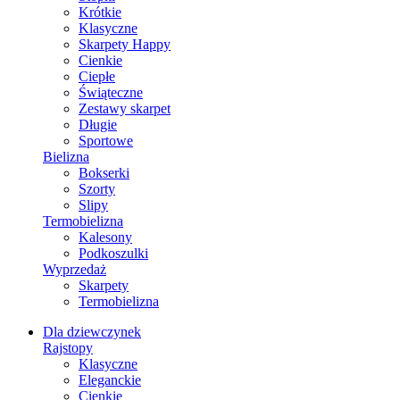
Krótkie
Klasyczne
Skarpety Happy
Cienkie
Ciepłe
Świąteczne
Zestawy skarpet
Długie
Sportowe
Bielizna
Bokserki
Szorty
Slipy
Termobielizna
Kalesony
Podkoszulki
Wyprzedaż
Skarpety
Termobielizna
Dla dziewczynek
Rajstopy
Klasyczne
Eleganckie
Cienkie