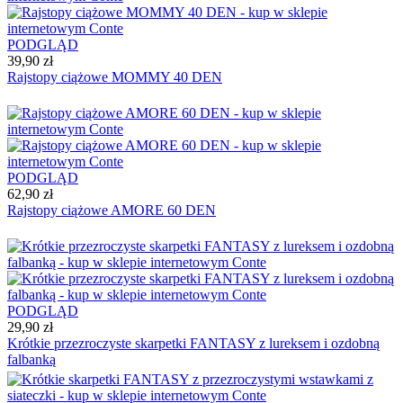
PODGLĄD
39,90 zł
Rajstopy ciążowe MOMMY 40 DEN
PODGLĄD
62,90 zł
Rajstopy ciążowe AMORE 60 DEN
PODGLĄD
29,90 zł
Krótkie przezroczyste skarpetki FANTASY z lureksem i ozdobną
falbanką