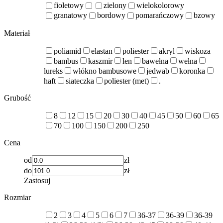
fioletowy
zielony
wielokolorowy
granatowy
bordowy
pomarańczowy
bzowy
Materiał
poliamid
elastan
poliester
akryl
wiskoza
bambus
kaszmir
len
bawełna
wełna
lureks
włókno bambusowe
jedwab
koronka
haft
siateczka
poliester (met)
.
Grubość
8
12
15
20
30
40
45
50
60
65
70
100
150
200
250
Cena
od
zł
do
zł
Zastosuj
Rozmiar
2
3
4
5
6
7
36-37
36-39
36-39