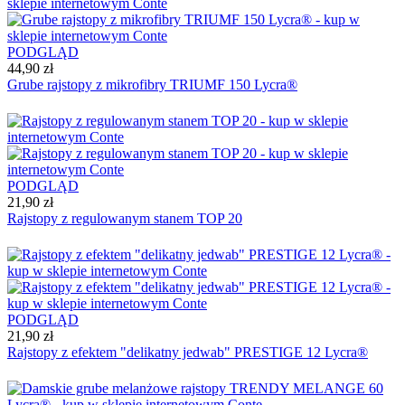
PODGLĄD
44,90 zł
Grube rajstopy z mikrofibry TRIUMF 150 Lycra®
PODGLĄD
21,90 zł
Rajstopy z regulowanym stanem TOP 20
PODGLĄD
21,90 zł
Rajstopy z efektem "delikatny jedwab" PRESTIGE 12 Lycra®