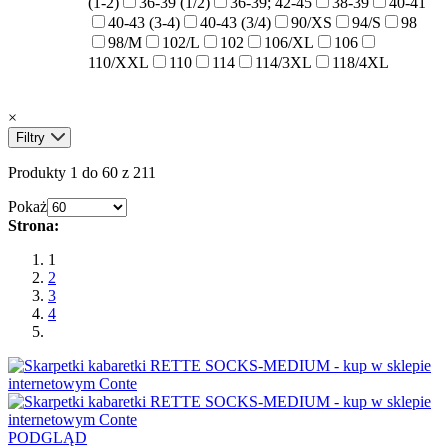
(1-2)
36-39 (1/2)
36-39; 42-45
38-39
40-41
40-43 (3-4)
40-43 (3/4)
90/XS
94/S
98
98/M
102/L
102
106/XL
106
110/XXL
110
114
114/3XL
118/4XL
×
Filtry
Produkty 1 do 60 z 211
Pokaż
Strona:
1
2
3
4
PODGLĄD