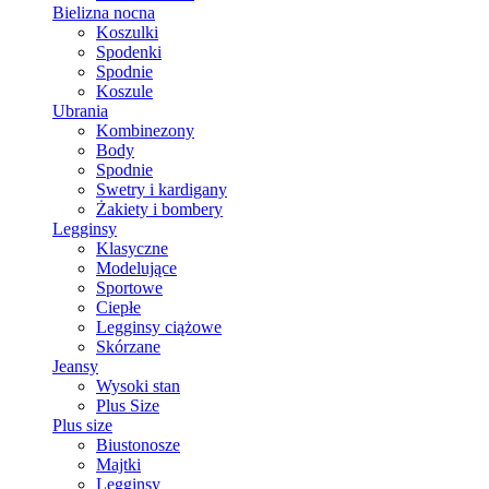
Bielizna nocna
Koszulki
Spodenki
Spodnie
Koszule
Ubrania
Kombinezony
Body
Spodnie
Swetry i kardigany
Żakiety i bombery
Legginsy
Klasyczne
Modelujące
Sportowe
Ciepłe
Legginsy ciążowe
Skórzane
Jeansy
Wysoki stan
Plus Size
Plus size
Biustonosze
Majtki
Legginsy