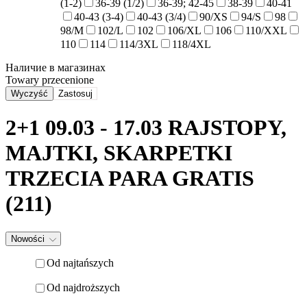
(1-2)
36-39 (1/2)
36-39; 42-45
38-39
40-41
40-43 (3-4)
40-43 (3/4)
90/XS
94/S
98
98/M
102/L
102
106/XL
106
110/XXL
110
114
114/3XL
118/4XL
Наличие в магазинах
Towary przecenione
Wyczyść
Zastosuj
2+1 09.03 - 17.03 RAJSTOPY,
MAJTKI, SKARPETKI
TRZECIA PARA GRATIS
(211)
Nowości
Od najtańszych
Od najdroższych