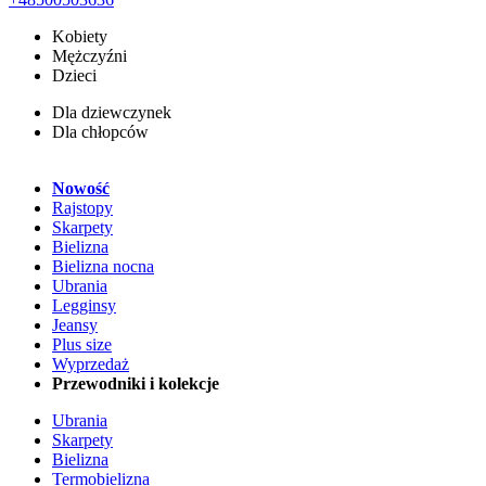
Kobiety
Mężczyźni
Dzieci
Dla dziewczynek
Dla chłopców
Nowość
Rajstopy
Skarpety
Bielizna
Bielizna nocna
Ubrania
Legginsy
Jeansy
Plus size
Wyprzedaż
Przewodniki i kolekcje
Ubrania
Skarpety
Bielizna
Termobielizna