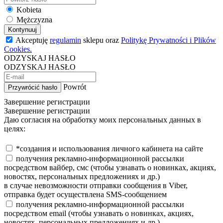
Kobieta
Mężczyzna
Kontynuuj
Akceptuję
regulamin
sklepu oraz
Politykę Prywatności i Plików
Cookies.
ODZYSKAJ HASŁO
ODZYSKAJ HASŁO
Powrót
Przywrócić hasło
Завершение регистрации
Завершение регистрации
Даю согласия на обработку моих персональных данных в
целях:
*создания и использования личного кабинета на сайте
получения рекламно-информационной рассылки
посредством вайбер, смс (чтобы узнавать о новинках, акциях,
новостях, персональных предложениях и др.)
в случае невозможности отправки сообщения в Viber,
отправка будет осуществлена SMS-сообщением
получения рекламно-информационной рассылки
посредством email (чтобы узнавать о новинках, акциях,
новостях, персональных предложениях и др.)