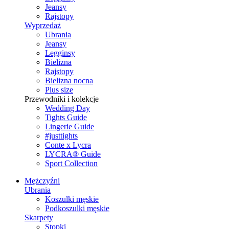
Jeansy
Rajstopy
Wyprzedaż
Ubrania
Jeansy
Legginsy
Bielizna
Rajstopy
Bielizna nocna
Plus size
Przewodniki i kolekcje
Wedding Day
Tights Guide
Lingerie Guide
#justtights
Conte x Lycra
LYCRA® Guide
Sport Сollection
Mężczyźni
Ubrania
Koszulki męskie
Podkoszulki męskie
Skarpety
Stopki