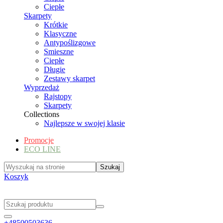
Ciepłe
Skarpety
Krótkie
Klasyczne
Antypoślizgowe
Smieszne
Ciepłe
Długie
Zestawy skarpet
Wyprzedaż
Rajstopy
Skarpety
Collections
Najlepsze w swojej klasie
Promocje
ECO LINE
Koszyk
+48500503636