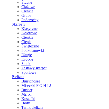
Ślubne
Ciążowe
Cienkie
Grube
Pończochy
Skarpety
Klasyczne
Kolorowe
Cienkie
Ciepłe
Świąteczne
Podkolanówki
Długie
Krótkie
Stopki
Zestawy skarpet
Sportowe
Bielizna
Biustonosze
Miseczki F G H I J
Bustier
Majtki
Koszulki
Body
Termobielizna