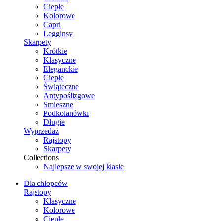
Ciepłe
Kolorowe
Capri
Legginsy
Skarpety
Krótkie
Klasyczne
Eleganckie
Ciepłe
Świąteczne
Antypoślizgowe
Smieszne
Podkolanówki
Długie
Wyprzedaż
Rajstopy
Skarpety
Collections
Najlepsze w swojej klasie
Dla chłopców
Rajstopy
Klasyczne
Kolorowe
Ciepłe