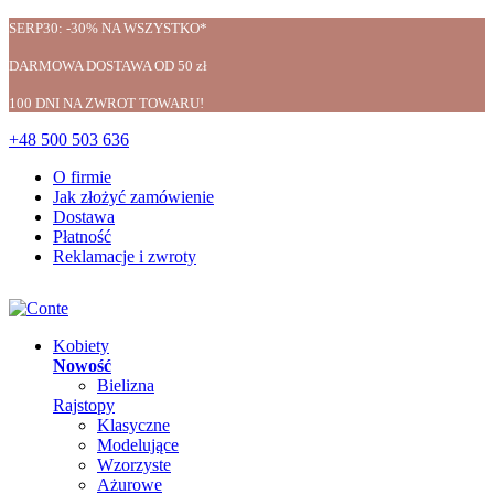
SERP30: -30% NA WSZYSTKO*
DARMOWA DOSTAWA OD 50 zł
100 DNI NA ZWROT TOWARU!
+48 500 503 636
O firmie
Jak złożyć zamówienie
Dostawa
Płatność
Reklamacje i zwroty
Kobiety
Nowość
Bielizna
Rajstopy
Klasyczne
Modelujące
Wzorzyste
Ażurowe