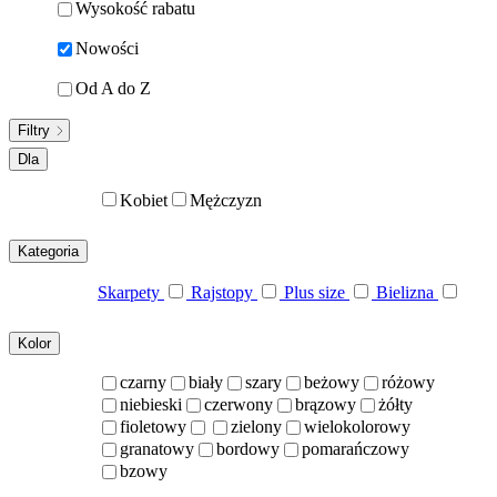
Wysokość rabatu
Nowości
Od A do Z
Filtry
Dla
Kobiet
Mężczyzn
Kategoria
Skarpety
Rajstopy
Plus size
Bielizna
Kolor
czarny
biały
szary
beżowy
różowy
niebieski
czerwony
brązowy
żółty
fioletowy
zielony
wielokolorowy
granatowy
bordowy
pomarańczowy
bzowy