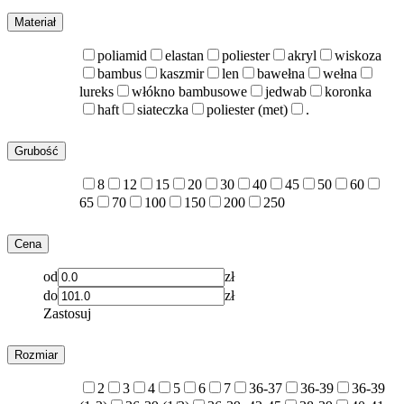
Materiał
poliamid
elastan
poliester
akryl
wiskoza
bambus
kaszmir
len
bawełna
wełna
lureks
włókno bambusowe
jedwab
koronka
haft
siateczka
poliester (met)
.
Grubość
8
12
15
20
30
40
45
50
60
65
70
100
150
200
250
Cena
od
zł
do
zł
Zastosuj
Rozmiar
2
3
4
5
6
7
36-37
36-39
36-39