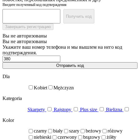
Введите полученный код подтверждения
Получить код
Завершить регистрацию
Вы не авторизованы
Вы не авторизованы
Укажите ваш номер телефона и мы вышлем на него код
подтверждения.
Отправить код
Dla
Kobiet
Mężczyzn
Kategoria
Skarpety
Rajstopy
Plus size
Bielizna
Kolor
czarny
biały
szary
beżowy
różowy
niebieski
czerwony
brązowy
żółty