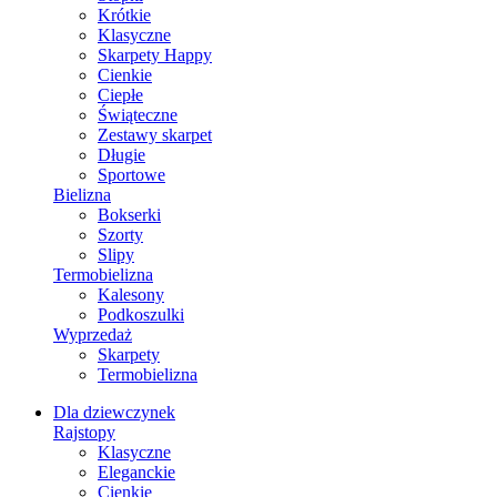
Krótkie
Klasyczne
Skarpety Happy
Cienkie
Ciepłe
Świąteczne
Zestawy skarpet
Długie
Sportowe
Bielizna
Bokserki
Szorty
Slipy
Termobielizna
Kalesony
Podkoszulki
Wyprzedaż
Skarpety
Termobielizna
Dla dziewczynek
Rajstopy
Klasyczne
Eleganckie
Cienkie