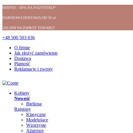
SERP30: -30% NA WSZYSTKO*
DARMOWA DOSTAWA OD 50 zł
100 DNI NA ZWROT TOWARU!
+48 500 503 636
O firmie
Jak złożyć zamówienie
Dostawa
Płatność
Reklamacje i zwroty
Kobiety
Nowość
Bielizna
Rajstopy
Klasyczne
Modelujące
Wzorzyste
Ażurowe