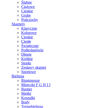
Ślubne
Ciążowe
Cienkie
Grube
Pończochy
Skarpety
Klasyczne
Kolorowe
Cienkie
Ciepłe
Świąteczne
Podkolanówki
Długie
Krótkie
Stopki
Zestawy skarpet
Sportowe
Bielizna
Biustonosze
Miseczki F G H I J
Bustier
Majtki
Koszulki
Body
Termobielizna