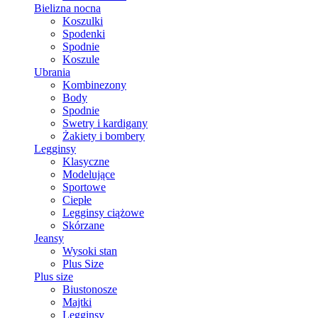
Bielizna nocna
Koszulki
Spodenki
Spodnie
Koszule
Ubrania
Kombinezony
Body
Spodnie
Swetry i kardigany
Żakiety i bombery
Legginsy
Klasyczne
Modelujące
Sportowe
Ciepłe
Legginsy ciążowe
Skórzane
Jeansy
Wysoki stan
Plus Size
Plus size
Biustonosze
Majtki
Legginsy