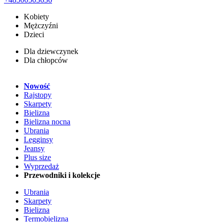
Kobiety
Mężczyźni
Dzieci
Dla dziewczynek
Dla chłopców
Nowość
Rajstopy
Skarpety
Bielizna
Bielizna nocna
Ubrania
Legginsy
Jeansy
Plus size
Wyprzedaż
Przewodniki i kolekcje
Ubrania
Skarpety
Bielizna
Termobielizna