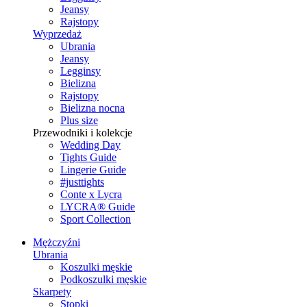
Jeansy
Rajstopy
Wyprzedaż
Ubrania
Jeansy
Legginsy
Bielizna
Rajstopy
Bielizna nocna
Plus size
Przewodniki i kolekcje
Wedding Day
Tights Guide
Lingerie Guide
#justtights
Conte x Lycra
LYCRA® Guide
Sport Сollection
Mężczyźni
Ubrania
Koszulki męskie
Podkoszulki męskie
Skarpety
Stopki