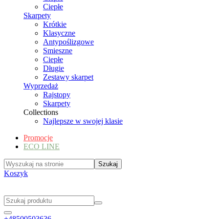
Ciepłe
Skarpety
Krótkie
Klasyczne
Antypoślizgowe
Smieszne
Ciepłe
Długie
Zestawy skarpet
Wyprzedaż
Rajstopy
Skarpety
Collections
Najlepsze w swojej klasie
Promocje
ECO LINE
Koszyk
+48500503636