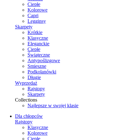
Ciepłe
Kolorowe
Capri
Legginsy
Skarpety
Krótkie
Klasyczne
Eleganckie
Ciepłe
Świąteczne
Antypoślizgowe
Smieszne
Podkolanówki
Długie
Wyprzedaż
Rajstopy
Skarpety
Collections
Najlepsze w swojej klasie
Dla chłopców
Rajstopy
Klasyczne
Kolorowe
Ciepłe