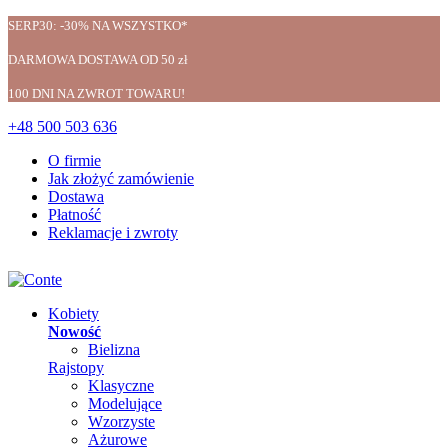
SERP30: -30% NA WSZYSTKO*
DARMOWA DOSTAWA OD 50 zł
100 DNI NA ZWROT TOWARU!
+48 500 503 636
O firmie
Jak złożyć zamówienie
Dostawa
Płatność
Reklamacje i zwroty
Kobiety
Nowość
Bielizna
Rajstopy
Klasyczne
Modelujące
Wzorzyste
Ażurowe