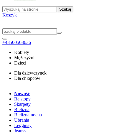
Koszyk
+48500503636
Kobiety
Mężczyźni
Dzieci
Dla dziewczynek
Dla chłopców
Nowość
Rajstopy
Skarpety
Bielizna
Bielizna nocna
Ubrania
Legginsy
Jeansy