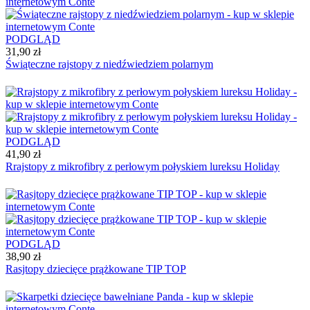
PODGLĄD
31,90 zł
Świąteczne rajstopy z niedźwiedziem polarnym
PODGLĄD
41,90 zł
Rrajstopy z mikrofibry z perłowym połyskiem lureksu Holiday
PODGLĄD
38,90 zł
Rasjtopy dziecięce prążkowane TIP TOP