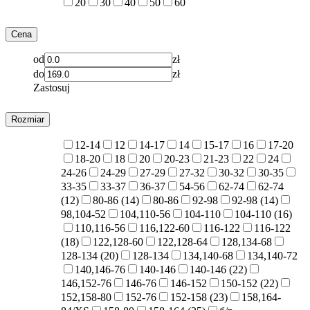
20
30
40
50
60
Cena
od
zł
do
zł
Zastosuj
Rozmiar
12-14
12
14-17
14
15-17
16
17-20
18-20
18
20
20-23
21-23
22
24
24-26
24-29
27-29
27-32
30-32
30-35
33-35
33-37
36-37
54-56
62-74
62-74
(12)
80-86 (14)
80-86
92-98
92-98 (14)
98,104-52
104,110-56
104-110
104-110 (16)
110,116-56
116,122-60
116-122
116-122
(18)
122,128-60
122,128-64
128,134-68
128-134 (20)
128-134
134,140-68
134,140-72
140,146-76
140-146
140-146 (22)
146,152-76
146-76
146-152
150-152 (22)
152,158-80
152-76
152-158 (23)
158,164-