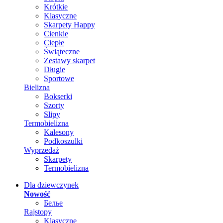
Krótkie
Klasyczne
Skarpety Happy
Cienkie
Ciepłe
Świąteczne
Zestawy skarpet
Długie
Sportowe
Bielizna
Bokserki
Szorty
Slipy
Termobielizna
Kalesony
Podkoszulki
Wyprzedaż
Skarpety
Termobielizna
Dla dziewczynek
Nowość
Белье
Rajstopy
Klasyczne