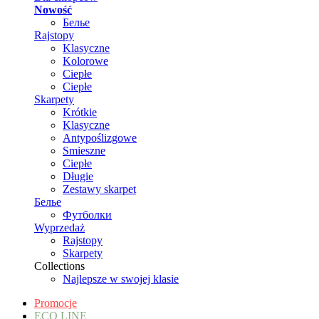
Nowość
Белье
Rajstopy
Klasyczne
Kolorowe
Ciepłe
Ciepłe
Skarpety
Krótkie
Klasyczne
Antypoślizgowe
Smieszne
Ciepłe
Długie
Zestawy skarpet
Белье
Футболки
Wyprzedaż
Rajstopy
Skarpety
Collections
Najlepsze w swojej klasie
Promocje
ECO LINE