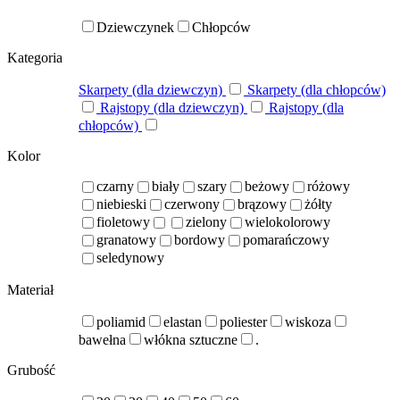
Dziewczynek
Chłopców
Kategoria
Skarpety (dla dziewczyn)
Skarpety (dla chłopców)
Rajstopy (dla dziewczyn)
Rajstopy (dla
chłopców)
Kolor
czarny
biały
szary
beżowy
różowy
niebieski
czerwony
brązowy
żółty
fioletowy
zielony
wielokolorowy
granatowy
bordowy
pomarańczowy
seledynowy
Materiał
poliamid
elastan
poliester
wiskoza
bawełna
włókna sztuczne
.
Grubość