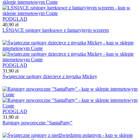
PODGLĄD
40,90 zł
LŚNIĄCE rajstopy lureksowe z fantazyjnym wzorem
PODGLĄD
31,90 zł
Świąteczne rasjtopy dziecięce z myszką Mickey
PODGLĄD
31,90 zł
Rajstopy noworoczne "SantaParty"