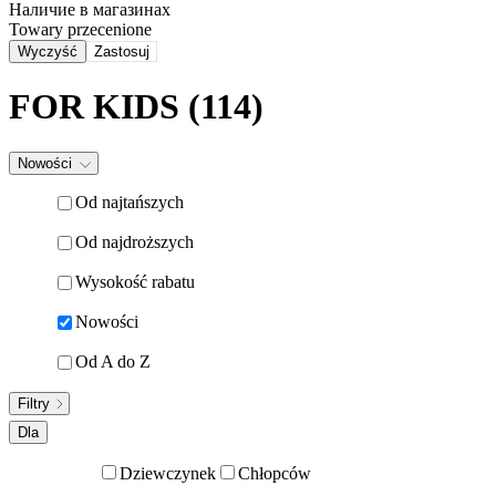
Наличие в магазинах
Towary przecenione
Wyczyść
Zastosuj
FOR KIDS (114)
Nowości
Od najtańszych
Od najdroższych
Wysokość rabatu
Nowości
Od A do Z
Filtry
Dla
Dziewczynek
Chłopców