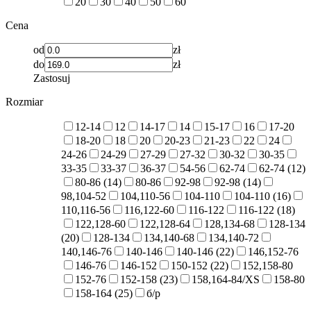
20
30
40
50
60
Cena
od
zł
do
zł
Zastosuj
Rozmiar
12-14
12
14-17
14
15-17
16
17-20
18-20
18
20
20-23
21-23
22
24
24-26
24-29
27-29
27-32
30-32
30-35
33-35
33-37
36-37
54-56
62-74
62-74 (12)
80-86 (14)
80-86
92-98
92-98 (14)
98,104-52
104,110-56
104-110
104-110 (16)
110,116-56
116,122-60
116-122
116-122 (18)
122,128-60
122,128-64
128,134-68
128-134
(20)
128-134
134,140-68
134,140-72
140,146-76
140-146
140-146 (22)
146,152-76
146-76
146-152
150-152 (22)
152,158-80
152-76
152-158 (23)
158,164-84/XS
158-80
158-164 (25)
б/р