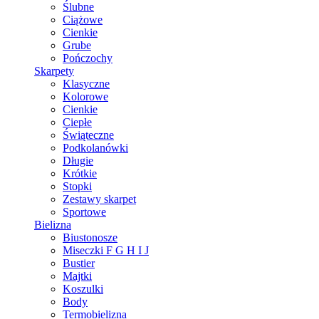
Ślubne
Ciążowe
Cienkie
Grube
Pończochy
Skarpety
Klasyczne
Kolorowe
Cienkie
Ciepłe
Świąteczne
Podkolanówki
Długie
Krótkie
Stopki
Zestawy skarpet
Sportowe
Bielizna
Biustonosze
Miseczki F G H I J
Bustier
Majtki
Koszulki
Body
Termobielizna