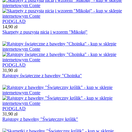
PODGLĄD
14,90 zł
Skarpety z puszystą nicią i wzorem "Mikołaj"
PODGLĄD
31,90 zł
Rajstopy świąteczne z bawełny "Choinka"
PODGLĄD
31,90 zł
Rajstopy z bawełny "Świąteczny królik"