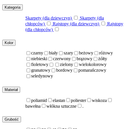
Kategoria
Skarpety (dla dziewczyn)
Skarpety (dla
chłopców)
Rajstopy (dla dziewczyn)
Rajstopy
(dla chłopców)
Kolor
czarny
biały
szary
beżowy
różowy
niebieski
czerwony
brązowy
żółty
fioletowy
zielony
wielokolorowy
granatowy
bordowy
pomarańczowy
seledynowy
Materiał
poliamid
elastan
poliester
wiskoza
bawełna
włókna sztuczne
.
Grubość