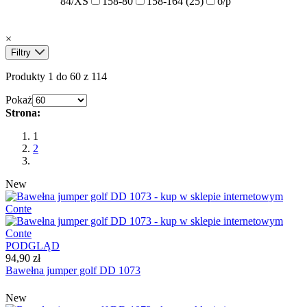
84/XS
158-80
158-164 (25)
б/р
×
Filtry
Produkty 1 do 60 z 114
Pokaż
Strona:
1
2
New
PODGLĄD
94,90 zł
Bawełna jumper golf DD 1073
New