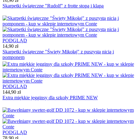
16,90 zł
Skarpetki świąteczne "Rudolf" z frotte stopą i klapą
PODGLĄD
14,90 zł
Skarpetki świąteczne "Święty Mikołaj" z puszystą nicią i
pomponem
PODGLĄD
144,90 zł
Extra miękkie jegginsy dla szkoły PRIME NEW
PODGLĄD
78,90 zł