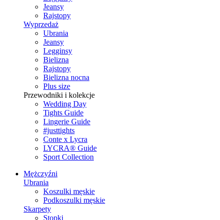
Jeansy
Rajstopy
Wyprzedaż
Ubrania
Jeansy
Legginsy
Bielizna
Rajstopy
Bielizna nocna
Plus size
Przewodniki i kolekcje
Wedding Day
Tights Guide
Lingerie Guide
#justtights
Conte x Lycra
LYCRA® Guide
Sport Сollection
Mężczyźni
Ubrania
Koszulki męskie
Podkoszulki męskie
Skarpety
Stopki