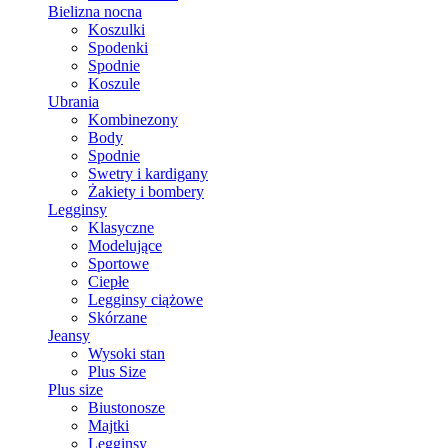
Bielizna nocna
Koszulki
Spodenki
Spodnie
Koszule
Ubrania
Kombinezony
Body
Spodnie
Swetry i kardigany
Żakiety i bombery
Legginsy
Klasyczne
Modelujące
Sportowe
Ciepłe
Legginsy ciążowe
Skórzane
Jeansy
Wysoki stan
Plus Size
Plus size
Biustonosze
Majtki
Legginsy