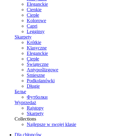
Eleganckie
Cienkie
Ciepłe
Kolorowe
Capri
Legginsy
Skarpety
Krótkie
Klasyczne
Eleganckie
Ciepłe
Świąteczne
Antypoślizgowe
Smieszne
Podkolanówki
Długie
Белье
Футболки
Wyprzedaż
Rajstopy
Skarpety
Collections
Najlepsze w swojej klasie
Dla chłopców